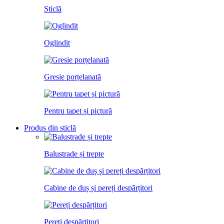
Sticlă
Oglindit
Gresie porțelanată
Pentru tapet și pictură
Produs din sticlă
Balustrade și trepte
Cabine de duș și pereți despărțitori
Pereți despărțitori