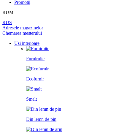
Promotii
PEREȚI DESPĂRȚITORI
LAMINAT
PENTRU TAPET ȘI PICTURĂ
BALAMALE
DIN LEMN DE ARIN
RUM
UȘI
PANOURI PENTRU PEREȚI
ÎNCHUETORI
RUS
LICHIDARE DE STOC
Adresele magazinelor
Chemarea mesterului
LIMITATOARE
TOATE USILE
Usi interioare
MINERE PENTRU UȘI
Furniruite
SISTEM DE GLISARE
Ecofurnir
Smalt
Din lemn de pin