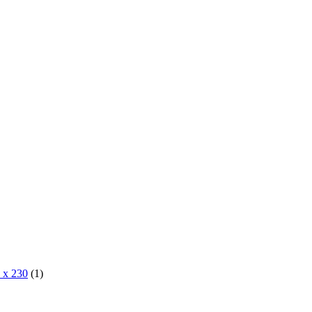
 x 230
(1)