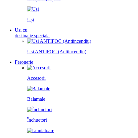
Uși
Usi cu
destinatie speciala
Usi ANTIFOC (Antiincendiu)
Feronerie
Accesorii
Balamale
Închuetori