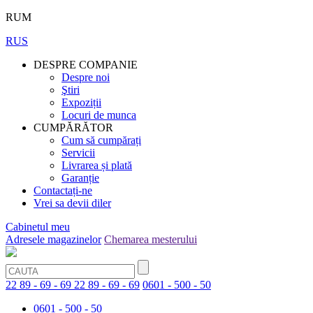
RUM
RUS
DESPRE COMPANIE
Despre noi
Ştiri
Expoziții
Locuri de munca
CUMPĂRĂTOR
Cum să cumpărați
Servicii
Livrarea și plată
Garanție
Contactați-ne
Vrei sa devii diler
Cabinetul meu
Adresele magazinelor
Chemarea mesterului
22 89 - 69 - 69
22 89 - 69 - 69
0601 - 500 - 50
0601 - 500 - 50