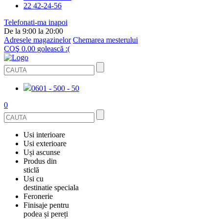
22 42-24-56
Telefonati-ma inapoi
De la 9:00 la 20:00
Adresele magazinelor
Chemarea mesterului
COŞ
0.00
golească :(
0601 - 500 - 50
0
Usi interioare
Usi exterioare
FURNIRUITE
Uși ascunse
USI METALICE
Produs din
STICLĂ
sticlă
ECOFURNIR
Usi cu
PENTRU APARTAMENT
BALUSTRADE ȘI TREPTE
destinatie speciala
OGLINDIT
SMALT
Feronerie
PENTRU CASA
USI ANTIFOC (ANTIINCENDIU)
Finisaje pentru
CABINE DE DUȘ ȘI PEREȚI DESPĂRȚITORI
GRESIE PORȚELANATĂ
ACCESORII
podea și pereți
DIN LEMN DE PIN