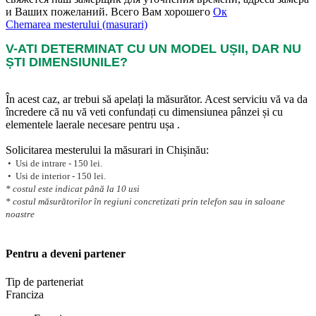
и Ваших пожеланий. Всего Вам хорошего
Ок
Chemarea mesterului (masurari)
V-ATI DETERMINAT CU UN MODEL UȘII, DAR NU
ȘTI DIMENSIUNILE?
În acest caz, ar trebui să apelați la măsurător. Acest serviciu vă va da
încredere că nu vă veti confundați cu dimensiunea pânzei și cu
elementele laerale necesare pentru ușa .
Solicitarea mesterului la măsurari in Chișinău:
• Usi de intrare - 150 lei.
• Usi de interior - 150 lei.
* costul este indicat până la 10 usi
* costul măsurătorilor în regiuni concretizati prin telefon sau in saloane
noastre
Pentru a deveni partener
Tip de parteneriat
Franciza