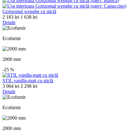
Gorizontal wenghe cu sticlă
2 183 lei
1 638 lei
Detalii
Ecofurnir
2000 mm
-25
%
STIL vanilla-matt cu sticlă
3 064 lei
2 298 lei
Detalii
Ecofurnir
2000 mm