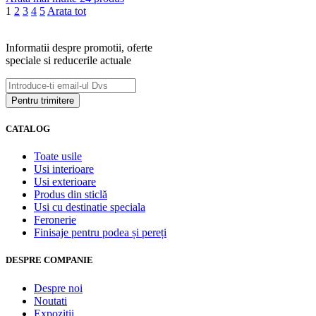
1
2
3
4
5
Arata tot
Informatii despre promotii, oferte
speciale si reducerile actuale
CATALOG
Toate usile
Usi interioare
Usi exterioare
Produs din sticlă
Usi cu destinatie speciala
Feronerie
Finisaje pentru podea și pereți
DESPRE COMPANIE
Despre noi
Noutati
Expozitii