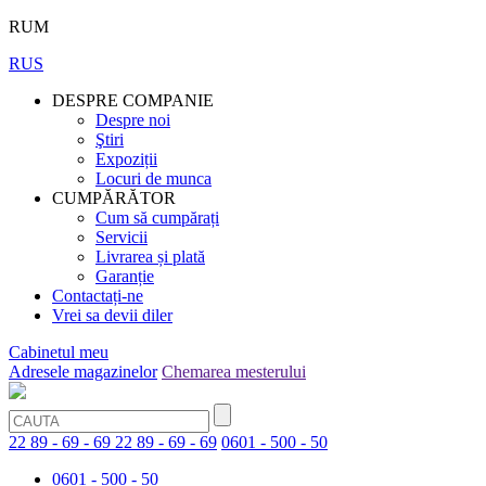
RUM
RUS
DESPRE COMPANIE
Despre noi
Ştiri
Expoziții
Locuri de munca
CUMPĂRĂTOR
Cum să cumpărați
Servicii
Livrarea și plată
Garanție
Contactați-ne
Vrei sa devii diler
Cabinetul meu
Adresele magazinelor
Chemarea mesterului
22 89 - 69 - 69
22 89 - 69 - 69
0601 - 500 - 50
0601 - 500 - 50