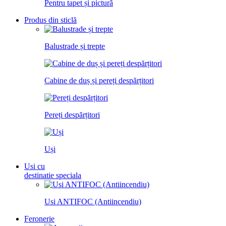
Pentru tapet și pictură
Produs din sticlă
Balustrade și trepte
Cabine de duș și pereți despărțitori
Pereți despărțitori
Uși
Usi cu
destinatie speciala
Usi ANTIFOC (Antiincendiu)
Feronerie