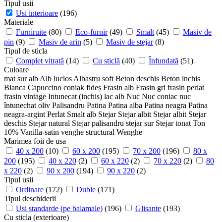
Tipul usii
Usi interioare
(196)
Materiale
Furniruite
(80)
Eco-furnir
(49)
Smalt
(45)
Masiv de
pin
(9)
Masiv de arin
(5)
Masiv de stejar
(8)
Tipul de sticla
Complet vitrată
(14)
Cu sticlă
(40)
Înfundată
(51)
Culoare
mat sur
alb
Alb lucios
Albastru soft
Beton deschis
Beton inchis
Bianca
Capuccino
coniak
fideș
Frasin alb
Frasin gri
frasin perlat
frasin vintage
Intunecat (inchis)
lac alb
Nuc
Nuc coniac
nuc
întunechat
oliv
Palisandru
Patina
Patina alba
Patina neagra
Patina
neagra-argint
Perlat
Smalt alb
Stejar
Stejar albit
Stejar albit
Stejar
deschis
Stejar natural
Stejar palisandru
stejar sur
Stejar tonat
Ton
10%
Vanilla-satin
venghe structural
Wenghe
Marimea foii de usa
40 x 200
(10)
60 x 200
(195)
70 x 200
(196)
80 x
200
(195)
40 x 220
(2)
60 x 220
(2)
70 x 220
(2)
80
x 220
(2)
90 x 200
(194)
90 x 220
(2)
Tipul usii
Ordinare
(172)
Duble
(171)
Tipul deschiderii
Usi standarde (pe balamale)
(196)
Glisante
(193)
Cu sticla (exterioare)