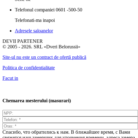
Telefonul companiei
0601 -500-50
Telefonati-ma inapoi
Adresele saloanelor
DEVII PARTENER
© 2005 - 2026. SRL «Dveri Belorussii»
Site-ul nu este un contract de ofertă publică
Politica de confidentialitate
Facut in
Chemarea mesterului (masurari)
Спасибо, что обратились к нам. В ближайшее время, с Вами
свяжется наш замерщик для уточнения времени, адреса замера