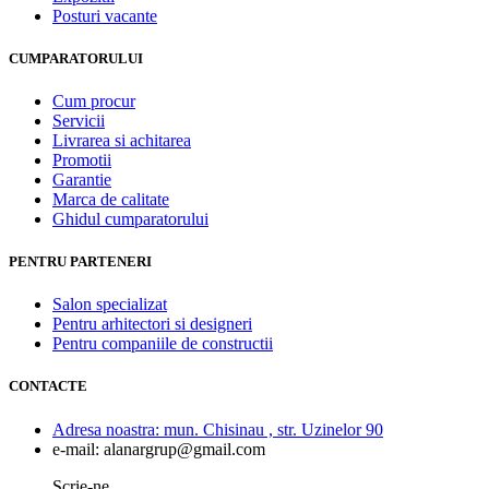
Posturi vacante
CUMPARATORULUI
Cum procur
Servicii
Livrarea si achitarea
Promotii
Garantie
Marca de calitate
Ghidul cumparatorului
PENTRU PARTENERI
Salon specializat
Pentru arhitectori si designeri
Pentru companiile de constructii
CONTACTE
Adresa noastra:
mun. Chisinau , str. Uzinelor 90
e-mail:
alanargrup@gmail.com
Scrie-ne