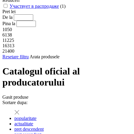
Reduceri
Участвует в распродаже
(1)
Pret lei
De la
Pina la
1050
6138
11225
16313
21400
Resetare filtru
Arata produsele
Catalogul oficial al
producatorului
Gasit
produse
Sortare dupa:
popularitate
actualitate
pret descendent