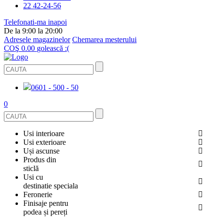
22 42-24-56
Telefonati-ma inapoi
De la 9:00 la 20:00
Adresele magazinelor
Chemarea mesterului
COŞ
0.00
golească :(
0601 - 500 - 50
0
Usi interioare
Usi exterioare
FURNIRUITE
Uși ascunse
USI METALICE
Produs din
STICLĂ
sticlă
ECOFURNIR
Usi cu
PENTRU APARTAMENT
BALUSTRADE ȘI TREPTE
destinatie speciala
OGLINDIT
Feronerie
SMALT
USI ANTIFOC (ANTIINCENDIU)
Finisaje pentru
PENTRU CASA
CABINE DE DUȘ ȘI PEREȚI DESPĂRȚITORI
ACCESORII
podea și pereți
GRESIE PORȚELANATĂ