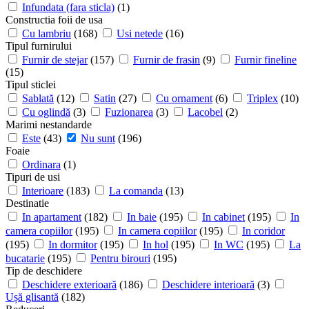
Infundata (fara sticla)
(1)
Constructia foii de usa
Cu lambriu
(168)
Usi netede
(16)
Tipul furnirului
Furnir de stejar
(157)
Furnir de frasin
(9)
Furnir fineline
(15)
Tipul sticlei
Sablată
(12)
Satin
(27)
Cu ornament
(6)
Triplex
(10)
Cu oglindă
(3)
Fuzionarea
(3)
Lacobel
(2)
Marimi nestandarde
Este
(43)
Nu sunt
(196)
Foaie
Ordinara
(1)
Tipuri de usi
Interioare
(183)
La comanda
(13)
Destinatie
In apartament
(182)
In baie
(195)
In cabinet
(195)
In
camera copiilor
(195)
In camera copiilor
(195)
In coridor
(195)
In dormitor
(195)
In hol
(195)
In WC
(195)
La
bucatarie
(195)
Pentru birouri
(195)
Tip de deschidere
Deschidere exterioară
(186)
Deschidere interioară
(3)
Ușă glisantă
(182)