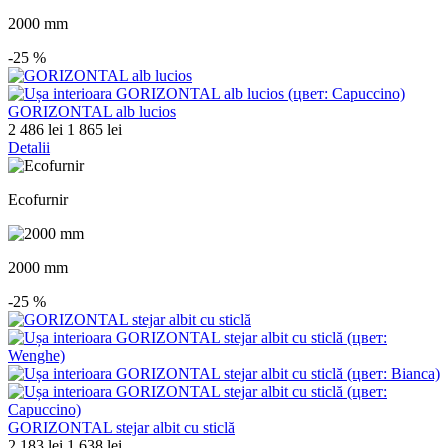
2000 mm
-25
%
GORIZONTAL alb lucios
2 486 lei
1 865 lei
Detalii
Ecofurnir
2000 mm
-25
%
GORIZONTAL stejar albit cu sticlă
2 183 lei
1 638 lei