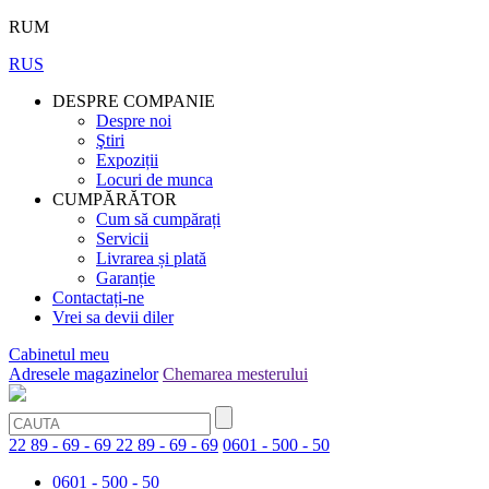
RUM
RUS
DESPRE COMPANIE
Despre noi
Ştiri
Expoziții
Locuri de munca
CUMPĂRĂTOR
Cum să cumpărați
Servicii
Livrarea și plată
Garanție
Contactați-ne
Vrei sa devii diler
Cabinetul meu
Adresele magazinelor
Chemarea mesterului
22 89 - 69 - 69
22 89 - 69 - 69
0601 - 500 - 50
0601 - 500 - 50