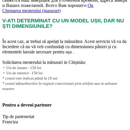
свяжется наш замерщик для уточнения времени, адреса замера
и Ваших пожеланий. Всего Вам хорошего
Ок
Chemarea mesterului (masurari)
V-ATI DETERMINAT CU UN MODEL UȘII, DAR NU
ȘTI DIMENSIUNILE?
În acest caz, ar trebui să apelați la măsurător. Acest serviciu vă va da
încredere că nu vă veti confundați cu dimensiunea pânzei și cu
elementele laerale necesare pentru ușa .
Solicitarea mesterului la măsurari in Chișinău:
• Usi de intrare - 150 lei.
• Usi de interior - 150 lei.
* costul este indicat până la 10 usi
* costul măsurătorilor în regiuni concretizati prin telefon sau in saloane
noastre
Pentru a deveni partener
Tip de parteneriat
Franciza