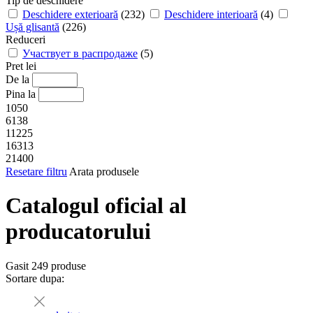
Tip de deschidere
Deschidere exterioară
(232)
Deschidere interioară
(4)
Ușă glisantă
(226)
Reduceri
Участвует в распродаже
(5)
Pret lei
De la
Pina la
1050
6138
11225
16313
21400
Resetare filtru
Arata produsele
Catalogul oficial al
producatorului
Gasit
249
produse
Sortare dupa: