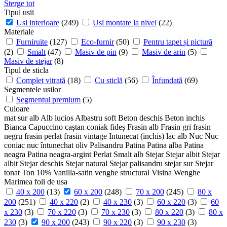
Sterge tot
Tipul usii
Usi interioare
(249)
Usi montate la nivel
(22)
Materiale
Furniruite
(127)
Eco-furnir
(50)
Pentru tapet și pictură
(2)
Smalt
(47)
Masiv de pin
(9)
Masiv de arin
(5)
Masiv de stejar
(8)
Tipul de sticla
Complet vitrată
(18)
Cu sticlă
(56)
Înfundată
(69)
Segmentele usilor
Segmentul premium
(5)
Culoare
mat sur
alb
Alb lucios
Albastru soft
Beton deschis
Beton inchis
Bianca
Capuccino
caștan
coniak
fideș
Frasin alb
Frasin gri
frasin
negru
frasin perlat
frasin vintage
Intunecat (inchis)
lac alb
Nuc
Nuc
coniac
nuc întunechat
oliv
Palisandru
Patina
Patina alba
Patina
neagra
Patina neagra-argint
Perlat
Smalt alb
Stejar
Stejar albit
Stejar
albit
Stejar deschis
Stejar natural
Stejar palisandru
stejar sur
Stejar
tonat
Ton 10%
Vanilla-satin
venghe structural
Visina
Wenghe
Marimea foii de usa
40 x 200
(13)
60 x 200
(248)
70 x 200
(245)
80 x
200
(251)
40 x 220
(2)
40 x 230
(3)
60 x 220
(3)
60
x 230
(3)
70 x 220
(3)
70 x 230
(3)
80 x 220
(3)
80 x
230
(3)
90 x 200
(243)
90 x 220
(3)
90 x 230
(3)