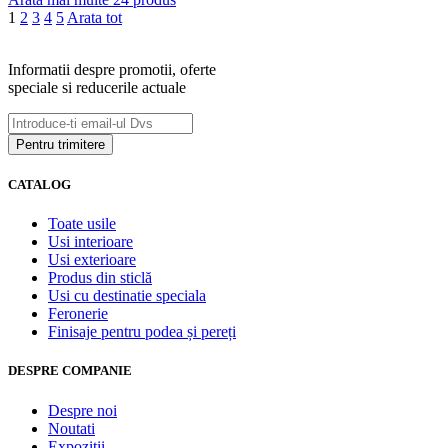
1
2
3
4
5
Arata tot
Informatii despre promotii, oferte
speciale si reducerile actuale
CATALOG
Toate usile
Usi interioare
Usi exterioare
Produs din sticlă
Usi cu destinatie speciala
Feronerie
Finisaje pentru podea și pereți
DESPRE COMPANIE
Despre noi
Noutati
Expozitii