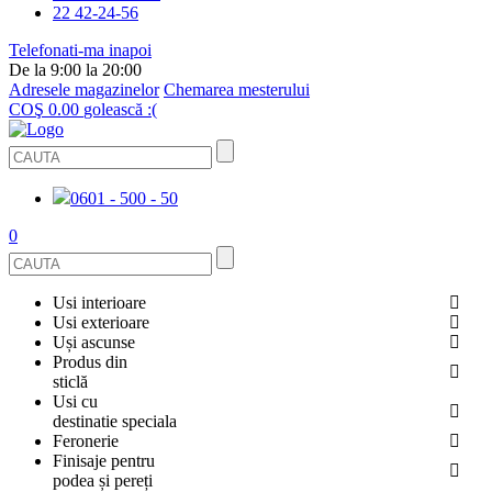
22 42-24-56
Telefonati-ma inapoi
De la 9:00 la 20:00
Adresele magazinelor
Chemarea mesterului
COŞ
0.00
golească :(
0601 - 500 - 50
0
Usi interioare
Usi exterioare
FURNIRUITE
Uși ascunse
USI METALICE
Produs din
STICLĂ
sticlă
ECOFURNIR
Usi cu
PENTRU APARTAMENT
BALUSTRADE ȘI TREPTE
destinatie speciala
OGLINDIT
Feronerie
SMALT
USI ANTIFOC (ANTIINCENDIU)
Finisaje pentru
PENTRU CASA
CABINE DE DUȘ ȘI PEREȚI DESPĂRȚITORI
ACCESORII
podea și pereți
GRESIE PORȚELANATĂ