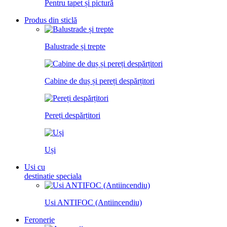
Pentru tapet și pictură
Produs din sticlă
Balustrade și trepte
Cabine de duș și pereți despărțitori
Pereți despărțitori
Uși
Usi cu
destinatie speciala
Usi ANTIFOC (Antiincendiu)
Feronerie