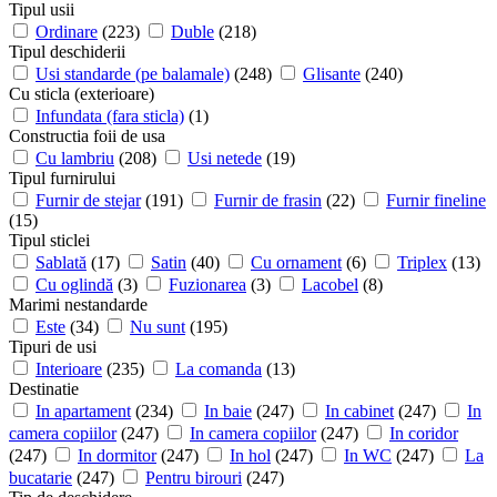
Tipul usii
Ordinare
(223)
Duble
(218)
Tipul deschiderii
Usi standarde (pe balamale)
(248)
Glisante
(240)
Cu sticla (exterioare)
Infundata (fara sticla)
(1)
Constructia foii de usa
Cu lambriu
(208)
Usi netede
(19)
Tipul furnirului
Furnir de stejar
(191)
Furnir de frasin
(22)
Furnir fineline
(15)
Tipul sticlei
Sablată
(17)
Satin
(40)
Cu ornament
(6)
Triplex
(13)
Cu oglindă
(3)
Fuzionarea
(3)
Lacobel
(8)
Marimi nestandarde
Este
(34)
Nu sunt
(195)
Tipuri de usi
Interioare
(235)
La comanda
(13)
Destinatie
In apartament
(234)
In baie
(247)
In cabinet
(247)
In
camera copiilor
(247)
In camera copiilor
(247)
In coridor
(247)
In dormitor
(247)
In hol
(247)
In WC
(247)
La
bucatarie
(247)
Pentru birouri
(247)