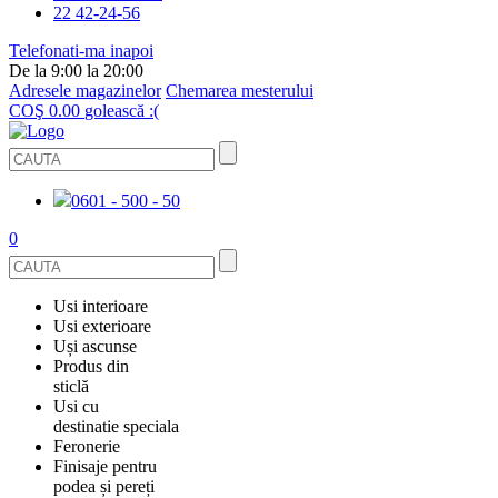
22 42-24-56
Telefonati-ma inapoi
De la 9:00 la 20:00
Adresele magazinelor
Chemarea mesterului
COŞ
0.00
golească :(
0601 - 500 - 50
0
Usi interioare
Usi exterioare
FURNIRUITE
Uși ascunse
USI METALICE
Produs din
STICLĂ
sticlă
ECOFURNIR
Usi cu
PENTRU APARTAMENT
BALUSTRADE ȘI TREPTE
destinatie speciala
OGLINDIT
Feronerie
SMALT
USI ANTIFOC (ANTIINCENDIU)
Finisaje pentru
PENTRU CASA
CABINE DE DUȘ ȘI PEREȚI DESPĂRȚITORI
ACCESORII
podea și pereți
GRESIE PORȚELANATĂ