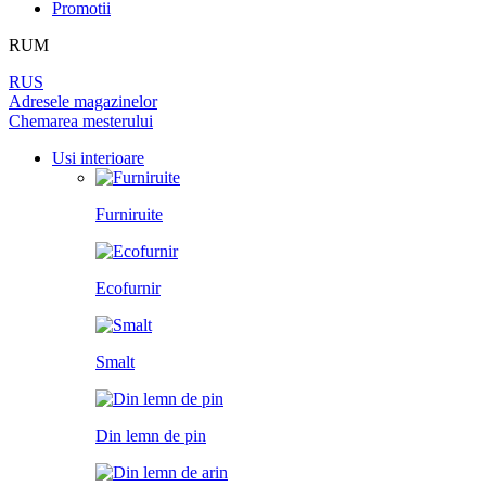
DIN LEMN DE PIN
Promotii
LAMINAT
PEREȚI DESPĂRȚITORI
BALAMALE
PENTRU TAPET ȘI PICTURĂ
RUM
DIN LEMN DE ARIN
PANOURI PENTRU PEREȚI
UȘI
RUS
ÎNCHUETORI
Adresele magazinelor
LICHIDARE DE STOC
Chemarea mesterului
LIMITATOARE
TOATE USILE
Usi interioare
MINERE PENTRU UȘI
Furniruite
SISTEM DE GLISARE
Ecofurnir
Smalt
Din lemn de pin