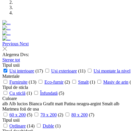
Previous
Next
Alegerea Dvs:
Sterge tot
Tipul usii
Usi interioare
(17)
Usi exterioare
(11)
Usi montate la nivel
Materiale
Furniruite
(13)
Eco-furnir
(2)
Smalt
(1)
Masiv de arin
Tipul de sticla
Cu sticlă
(1)
Înfundată
(5)
Culoare
alb
Alb lucios
Bianca
Grafit matt
Patina neagra-argint
Smalt alb
Marimea foii de usa
60 x 200
(5)
70 x 200
(2)
80 x 200
(7)
Tipul usii
Ordinare
(14)
Duble
(1)