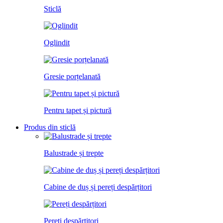
Sticlă
Oglindit
Gresie porțelanată
Pentru tapet și pictură
Produs din sticlă
Balustrade și trepte
Cabine de duș și pereți despărțitori
Pereți despărțitori