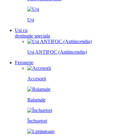
Uși
Usi cu
destinatie speciala
Usi ANTIFOC (Antiincendiu)
Feronerie
Accesorii
Balamale
Închuetori