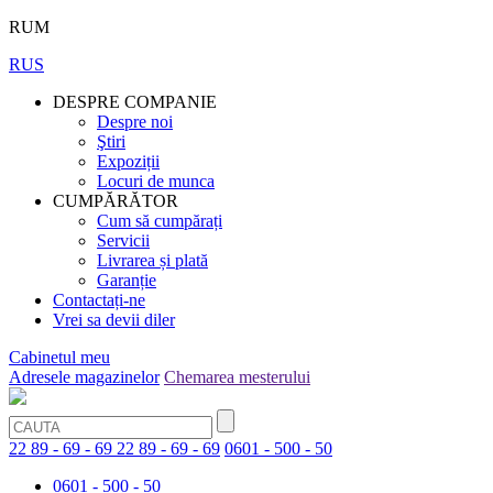
RUM
RUS
DESPRE COMPANIE
Despre noi
Ştiri
Expoziții
Locuri de munca
CUMPĂRĂTOR
Cum să cumpărați
Servicii
Livrarea și plată
Garanție
Contactați-ne
Vrei sa devii diler
Cabinetul meu
Adresele magazinelor
Chemarea mesterului
22 89 - 69 - 69
22 89 - 69 - 69
0601 - 500 - 50
0601 - 500 - 50