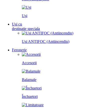
Uși
Usi cu
destinatie speciala
Usi ANTIFOC (Antiincendiu)
Feronerie
Accesorii
Balamale
Închuetori