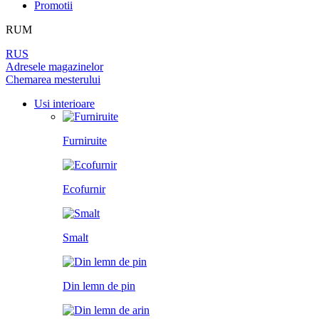
Promotii
PEREȚI DESPĂRȚITORI
LAMINAT
PENTRU TAPET ȘI PICTURĂ
BALAMALE
DIN LEMN DE ARIN
RUM
UȘI
PANOURI PENTRU PEREȚI
ÎNCHUETORI
RUS
LICHIDARE DE STOC
Adresele magazinelor
Chemarea mesterului
LIMITATOARE
TOATE USILE
Usi interioare
MINERE PENTRU UȘI
Furniruite
SISTEM DE GLISARE
Ecofurnir
Smalt
Din lemn de pin