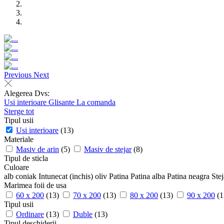
Previous
Next
Alegerea Dvs:
Usi interioare
Glisante
La comanda
Sterge tot
Tipul usii
Usi interioare
(13)
Materiale
Masiv de arin
(5)
Masiv de stejar
(8)
Tipul de sticla
Culoare
alb
coniak
Intunecat (inchis)
oliv
Patina
Patina alba
Patina neagra
Ste
Marimea foii de usa
60 x 200
(13)
70 x 200
(13)
80 x 200
(13)
90 x 200
(1
Tipul usii
Ordinare
(13)
Duble
(13)
Tipul deschiderii