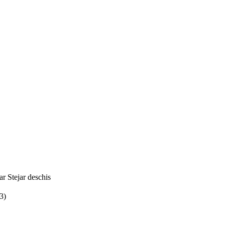
jar
Stejar deschis
3)