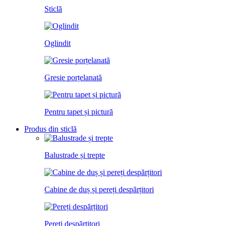
Sticlă
Oglindit
Gresie porțelanată
Pentru tapet și pictură
Produs din sticlă
Balustrade și trepte
Cabine de duș și pereți despărțitori
Pereți despărțitori