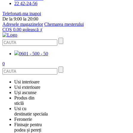
22 42-24-56
Telefonati-ma inapoi
De la 9:00 la 20:00
Adresele magazinelor
Chemarea mesterului
COŞ
0.00
golească :(
0601 - 500 - 50
0
Usi interioare
Usi exterioare
FURNIRUITE
Uși ascunse
USI METALICE
Produs din
STICLĂ
sticlă
ECOFURNIR
Usi cu
PENTRU APARTAMENT
BALUSTRADE ȘI TREPTE
destinatie speciala
OGLINDIT
SMALT
Feronerie
PENTRU CASA
USI ANTIFOC (ANTIINCENDIU)
Finisaje pentru
CABINE DE DUȘ ȘI PEREȚI DESPĂRȚITORI
GRESIE PORȚELANATĂ
ACCESORII
podea și pereți
DIN LEMN DE PIN