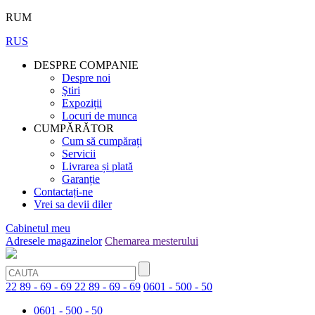
RUM
RUS
DESPRE COMPANIE
Despre noi
Ştiri
Expoziții
Locuri de munca
CUMPĂRĂTOR
Cum să cumpărați
Servicii
Livrarea și plată
Garanție
Contactați-ne
Vrei sa devii diler
Cabinetul meu
Adresele magazinelor
Chemarea mesterului
22 89 - 69 - 69
22 89 - 69 - 69
0601 - 500 - 50
0601 - 500 - 50