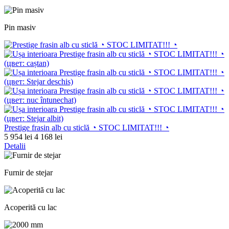
Pin masiv
Prestige frasin alb cu sticlă ◔ STOC LIMITAT!!! ◔
5 954 lei
4 168 lei
Detalii
Furnir de stejar
Acoperită cu lac