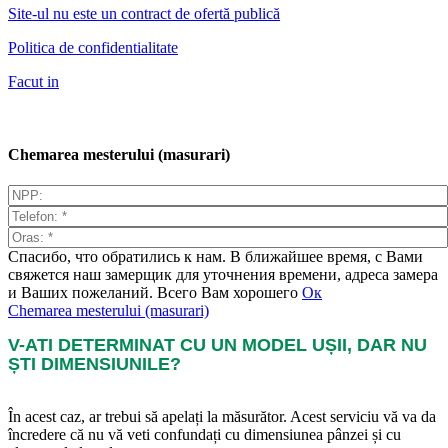
Site-ul nu este un contract de ofertă publică
Politica de confidentialitate
Facut in
Chemarea mesterului (masurari)
Спасибо, что обратились к нам. В ближайшее время, с Вами
свяжется наш замерщик для уточнения времени, адреса замера
и Ваших пожеланий. Всего Вам хорошего
Ок
Chemarea mesterului (masurari)
V-ATI DETERMINAT CU UN MODEL UȘII, DAR NU
ȘTI DIMENSIUNILE?
În acest caz, ar trebui să apelați la măsurător. Acest serviciu vă va da
încredere că nu vă veti confundați cu dimensiunea pânzei și cu