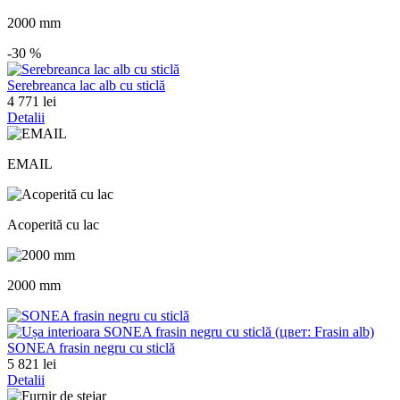
2000 mm
-30
%
Serebreanca lac alb cu sticlă
4 771 lei
Detalii
EMAIL
Acoperită cu lac
2000 mm
SONEA frasin negru cu sticlă
5 821 lei
Detalii