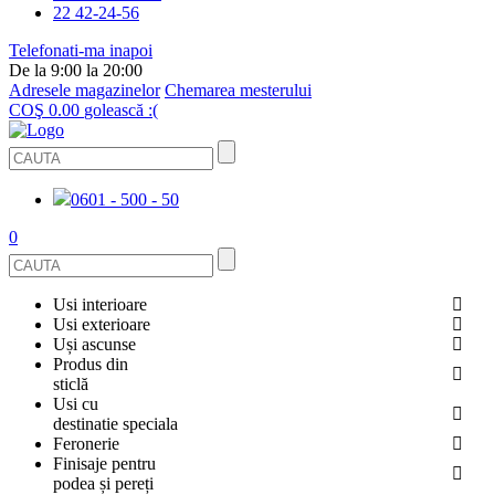
22 42-24-56
Telefonati-ma inapoi
De la 9:00 la 20:00
Adresele magazinelor
Chemarea mesterului
COŞ
0.00
golească :(
0601 - 500 - 50
0
Usi interioare
Usi exterioare
FURNIRUITE
Uși ascunse
USI METALICE
Produs din
STICLĂ
sticlă
ECOFURNIR
Usi cu
PENTRU APARTAMENT
BALUSTRADE ȘI TREPTE
destinatie speciala
OGLINDIT
Feronerie
SMALT
USI ANTIFOC (ANTIINCENDIU)
Finisaje pentru
PENTRU CASA
CABINE DE DUȘ ȘI PEREȚI DESPĂRȚITORI
ACCESORII
podea și pereți
GRESIE PORȚELANATĂ