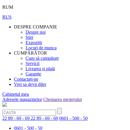
RUM
RUS
DESPRE COMPANIE
Despre noi
Ştiri
Expoziții
Locuri de munca
CUMPĂRĂTOR
Cum să cumpărați
Servicii
Livrarea și plată
Garanție
Contactați-ne
Vrei sa devii diler
Cabinetul meu
Adresele magazinelor
Chemarea mesterului
22 89 - 69 - 69
22 89 - 69 - 69
0601 - 500 - 50
0601 - 500 - 50