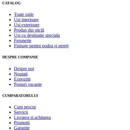
CATALOG
Toate usile
Usi interioare
Usi exterioare
Produs din sticlă
Usi cu destinatie speciala
Feronerie
Finisaje pentru podea și pereți
DESPRE COMPANIE
Despre noi
Noutati
Expozitii
Posturi vacante
CUMPARATORULUI
Cum procur
Servicii
Livrarea si achitarea
Promotii
Garantie