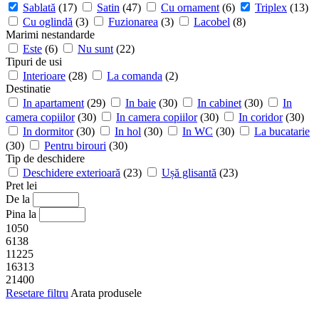
Sablată
(17)
Satin
(47)
Cu ornament
(6)
Triplex
(13)
Cu oglindă
(3)
Fuzionarea
(3)
Lacobel
(8)
Marimi nestandarde
Este
(6)
Nu sunt
(22)
Tipuri de usi
Interioare
(28)
La comanda
(2)
Destinatie
In apartament
(29)
In baie
(30)
In cabinet
(30)
In
camera copiilor
(30)
In camera copiilor
(30)
In coridor
(30)
In dormitor
(30)
In hol
(30)
In WC
(30)
La bucatarie
(30)
Pentru birouri
(30)
Tip de deschidere
Deschidere exterioară
(23)
Ușă glisantă
(23)
Pret lei
De la
Pina la
1050
6138
11225
16313
21400
Resetare filtru
Arata produsele