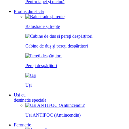
Pentru tapet și pictură
Produs din sticlă
Balustrade și trepte
Cabine de duș și pereți despărțitori
Pereți despărțitori
Uși
Usi cu
destinatie speciala
Usi ANTIFOC (Antiincendiu)
Feronerie