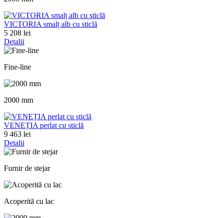
VICTORIA smalț alb cu sticlă
5 208 lei
Detalii
Fine-line
2000 mm
VENEȚIA perlat cu sticlă
9 463 lei
Detalii
Furnir de stejar
Acoperită cu lac