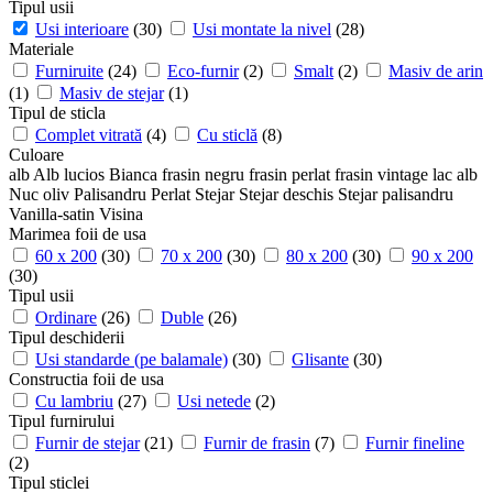
Tipul usii
Usi interioare
(30)
Usi montate la nivel
(28)
Materiale
Furniruite
(24)
Eco-furnir
(2)
Smalt
(2)
Masiv de arin
(1)
Masiv de stejar
(1)
Tipul de sticla
Complet vitrată
(4)
Cu sticlă
(8)
Culoare
alb
Alb lucios
Bianca
frasin negru
frasin perlat
frasin vintage
lac alb
Nuc
oliv
Palisandru
Perlat
Stejar
Stejar deschis
Stejar palisandru
Vanilla-satin
Visina
Marimea foii de usa
60 x 200
(30)
70 x 200
(30)
80 x 200
(30)
90 x 200
(30)
Tipul usii
Ordinare
(26)
Duble
(26)
Tipul deschiderii
Usi standarde (pe balamale)
(30)
Glisante
(30)
Constructia foii de usa
Cu lambriu
(27)
Usi netede
(2)
Tipul furnirului
Furnir de stejar
(21)
Furnir de frasin
(7)
Furnir fineline
(2)
Tipul sticlei