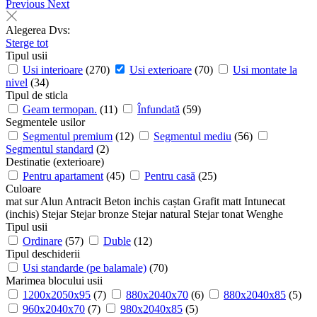
Previous
Next
Alegerea Dvs:
Sterge tot
Tipul usii
Usi interioare
(270)
Usi exterioare
(70)
Usi montate la
nivel
(34)
Tipul de sticla
Geam termopan.
(11)
Înfundată
(59)
Segmentele usilor
Segmentul premium
(12)
Segmentul mediu
(56)
Segmentul standard
(2)
Destinatie (exterioare)
Pentru apartament
(45)
Pentru casă
(25)
Culoare
mat sur
Alun
Antracit
Beton inchis
caștan
Grafit matt
Intunecat
(inchis)
Stejar
Stejar bronze
Stejar natural
Stejar tonat
Wenghe
Tipul usii
Ordinare
(57)
Duble
(12)
Tipul deschiderii
Usi standarde (pe balamale)
(70)
Marimea blocului usii
1200х2050х95
(7)
880x2040x70
(6)
880x2040x85
(5)
960x2040x70
(7)
980x2040x85
(5)