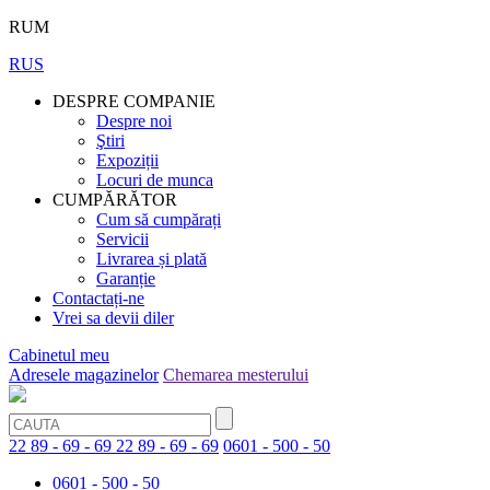
RUM
RUS
DESPRE COMPANIE
Despre noi
Ştiri
Expoziții
Locuri de munca
CUMPĂRĂTOR
Cum să cumpărați
Servicii
Livrarea și plată
Garanție
Contactați-ne
Vrei sa devii diler
Cabinetul meu
Adresele magazinelor
Chemarea mesterului
22 89 - 69 - 69
22 89 - 69 - 69
0601 - 500 - 50
0601 - 500 - 50