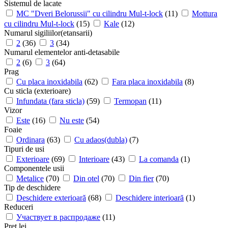
Sistemul de lacate
MC "Dveri Belorussii" cu cilindru Mul-t-lock
(11)
Mottura
cu cilindru Mul-t-lock
(15)
Kale
(12)
Numarul sigiliilor(etansarii)
2
(36)
3
(34)
Numarul elementelor anti-detasabile
2
(6)
3
(64)
Prag
Cu placa inoxidabila
(62)
Fara placa inoxidabila
(8)
Cu sticla (exterioare)
Infundata (fara sticla)
(59)
Termopan
(11)
Vizor
Este
(16)
Nu este
(54)
Foaie
Ordinara
(63)
Cu adaos(dubla)
(7)
Tipuri de usi
Exterioare
(69)
Interioare
(43)
La comanda
(1)
Componentele usii
Metalice
(70)
Din otel
(70)
Din fier
(70)
Tip de deschidere
Deschidere exterioară
(68)
Deschidere interioară
(1)
Reduceri
Участвует в распродаже
(11)
Pret lei