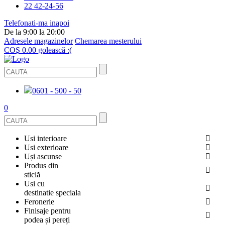
22 42-24-56
Telefonati-ma inapoi
De la 9:00 la 20:00
Adresele magazinelor
Chemarea mesterului
COŞ
0.00
golească :(
0601 - 500 - 50
0
Usi interioare
Usi exterioare
FURNIRUITE
Uși ascunse
USI METALICE
Produs din
STICLĂ
sticlă
ECOFURNIR
Usi cu
PENTRU APARTAMENT
BALUSTRADE ȘI TREPTE
destinatie speciala
OGLINDIT
Feronerie
SMALT
USI ANTIFOC (ANTIINCENDIU)
Finisaje pentru
PENTRU CASA
CABINE DE DUȘ ȘI PEREȚI DESPĂRȚITORI
ACCESORII
podea și pereți
GRESIE PORȚELANATĂ