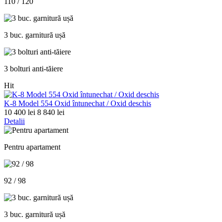
110 / 120
3 buc. garnitură ușă
3 bolturi anti-tăiere
Hit
K-8 Model 554 Oxid întunechat / Oxid deschis
10 400 lei
8 840 lei
Detalii
Pentru apartament
92 / 98
3 buc. garnitură ușă