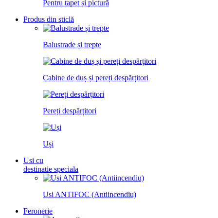
Pentru tapet și pictură
Produs din sticlă
Balustrade și trepte
Cabine de duș și pereți despărțitori
Pereți despărțitori
Uși
Usi cu
destinatie speciala
Usi ANTIFOC (Antiincendiu)
Feronerie