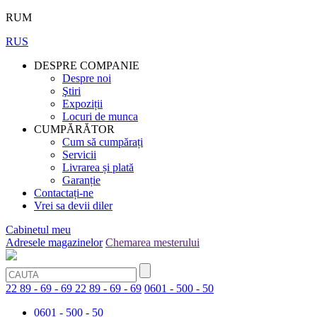
RUM
RUS
DESPRE COMPANIE
Despre noi
Ştiri
Expoziții
Locuri de munca
CUMPĂRĂTOR
Cum să cumpărați
Servicii
Livrarea și plată
Garanție
Contactați-ne
Vrei sa devii diler
Cabinetul meu
Adresele magazinelor
Chemarea mesterului
22 89 - 69 - 69
22 89 - 69 - 69
0601 - 500 - 50
0601 - 500 - 50