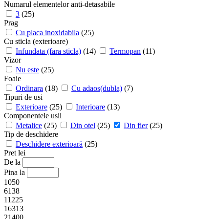
Numarul elementelor anti-detasabile
3
(25)
Prag
Cu placa inoxidabila
(25)
Cu sticla (exterioare)
Infundata (fara sticla)
(14)
Termopan
(11)
Vizor
Nu este
(25)
Foaie
Ordinara
(18)
Cu adaos(dubla)
(7)
Tipuri de usi
Exterioare
(25)
Interioare
(13)
Componentele usii
Metalice
(25)
Din otel
(25)
Din fier
(25)
Tip de deschidere
Deschidere exterioară
(25)
Pret lei
De la
Pina la
1050
6138
11225
16313
21400