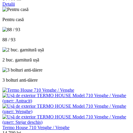
Detalii
Pentru casă
88 / 93
2 buc. garnitură ușă
3 bolturi anti-tăiere
Termo House 710 Venghe / Venghe
14 700 lei