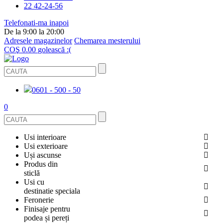
22 42-24-56
Telefonati-ma inapoi
De la 9:00 la 20:00
Adresele magazinelor
Chemarea mesterului
COŞ
0.00
golească :(
0601 - 500 - 50
0
Usi interioare
Usi exterioare
FURNIRUITE
Uși ascunse
USI METALICE
Produs din
STICLĂ
sticlă
ECOFURNIR
Usi cu
PENTRU APARTAMENT
BALUSTRADE ȘI TREPTE
destinatie speciala
OGLINDIT
Feronerie
SMALT
USI ANTIFOC (ANTIINCENDIU)
Finisaje pentru
PENTRU CASA
CABINE DE DUȘ ȘI PEREȚI DESPĂRȚITORI
ACCESORII
podea și pereți
GRESIE PORȚELANATĂ