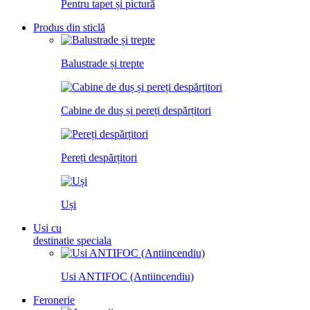
Pentru tapet și pictură
Produs din sticlă
Balustrade și trepte
Cabine de duș și pereți despărțitori
Pereți despărțitori
Uși
Usi cu
destinatie speciala
Usi ANTIFOC (Antiincendiu)
Feronerie