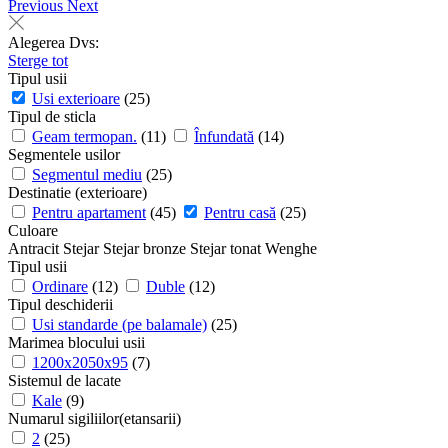
Previous
Next
Alegerea Dvs:
Sterge tot
Tipul usii
Usi exterioare
(25)
Tipul de sticla
Geam termopan.
(11)
Înfundată
(14)
Segmentele usilor
Segmentul mediu
(25)
Destinatie (exterioare)
Pentru apartament
(45)
Pentru casă
(25)
Culoare
Antracit
Stejar
Stejar bronze
Stejar tonat
Wenghe
Tipul usii
Ordinare
(12)
Duble
(12)
Tipul deschiderii
Usi standarde (pe balamale)
(25)
Marimea blocului usii
1200х2050х95
(7)
Sistemul de lacate
Kale
(9)
Numarul sigiliilor(etansarii)
2
(25)