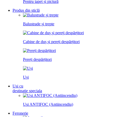
Pentru tapet și pictură
Produs din sticlă
Balustrade și trepte
Cabine de duș și pereți despărțitori
Pereți despărțitori
Uși
Usi cu
destinatie speciala
Usi ANTIFOC (Antiincendiu)
Feronerie