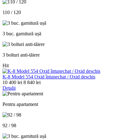
110 / 120
3 buc. garnitură ușă
3 bolturi anti-tăiere
Hit
K-8 Model 554 Oxid întunechat / Oxid deschis
10 400 lei
8 840 lei
Detalii
Pentru apartament
92 / 98