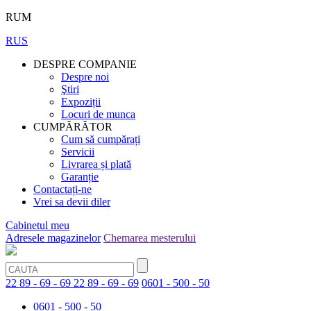
RUM
RUS
DESPRE COMPANIE
Despre noi
Ştiri
Expoziții
Locuri de munca
CUMPĂRĂTOR
Cum să cumpărați
Servicii
Livrarea și plată
Garanție
Contactați-ne
Vrei sa devii diler
Cabinetul meu
Adresele magazinelor
Chemarea mesterului
22 89 - 69 - 69
22 89 - 69 - 69
0601 - 500 - 50
0601 - 500 - 50