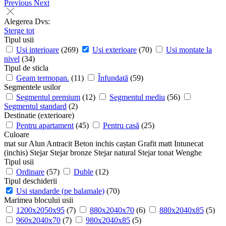
Previous
Next
Alegerea Dvs:
Sterge tot
Tipul usii
Usi interioare
(269)
Usi exterioare
(70)
Usi montate la
nivel
(34)
Tipul de sticla
Geam termopan.
(11)
Înfundată
(59)
Segmentele usilor
Segmentul premium
(12)
Segmentul mediu
(56)
Segmentul standard
(2)
Destinatie (exterioare)
Pentru apartament
(45)
Pentru casă
(25)
Culoare
mat sur
Alun
Antracit
Beton inchis
caștan
Grafit matt
Intunecat
(inchis)
Stejar
Stejar bronze
Stejar natural
Stejar tonat
Wenghe
Tipul usii
Ordinare
(57)
Duble
(12)
Tipul deschiderii
Usi standarde (pe balamale)
(70)
Marimea blocului usii
1200х2050х95
(7)
880x2040x70
(6)
880x2040x85
(5)
960x2040x70
(7)
980x2040x85
(5)