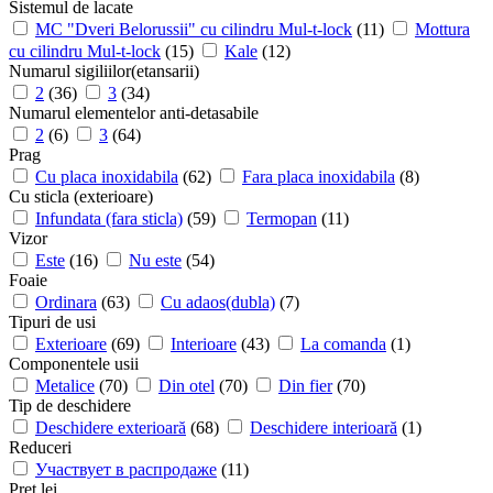
Sistemul de lacate
MC "Dveri Belorussii" cu cilindru Mul-t-lock
(11)
Mottura
cu cilindru Mul-t-lock
(15)
Kale
(12)
Numarul sigiliilor(etansarii)
2
(36)
3
(34)
Numarul elementelor anti-detasabile
2
(6)
3
(64)
Prag
Cu placa inoxidabila
(62)
Fara placa inoxidabila
(8)
Cu sticla (exterioare)
Infundata (fara sticla)
(59)
Termopan
(11)
Vizor
Este
(16)
Nu este
(54)
Foaie
Ordinara
(63)
Cu adaos(dubla)
(7)
Tipuri de usi
Exterioare
(69)
Interioare
(43)
La comanda
(1)
Componentele usii
Metalice
(70)
Din otel
(70)
Din fier
(70)
Tip de deschidere
Deschidere exterioară
(68)
Deschidere interioară
(1)
Reduceri
Участвует в распродаже
(11)
Pret lei