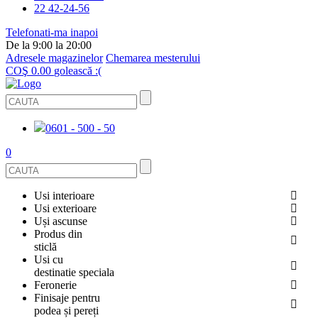
22 42-24-56
Telefonati-ma inapoi
De la 9:00 la 20:00
Adresele magazinelor
Chemarea mesterului
COŞ
0.00
golească :(
0601 - 500 - 50
0
Usi interioare
Usi exterioare
FURNIRUITE
Uși ascunse
USI METALICE
Produs din
STICLĂ
sticlă
ECOFURNIR
Usi cu
PENTRU APARTAMENT
BALUSTRADE ȘI TREPTE
destinatie speciala
OGLINDIT
Feronerie
SMALT
USI ANTIFOC (ANTIINCENDIU)
Finisaje pentru
PENTRU CASA
CABINE DE DUȘ ȘI PEREȚI DESPĂRȚITORI
ACCESORII
podea și pereți
GRESIE PORȚELANATĂ