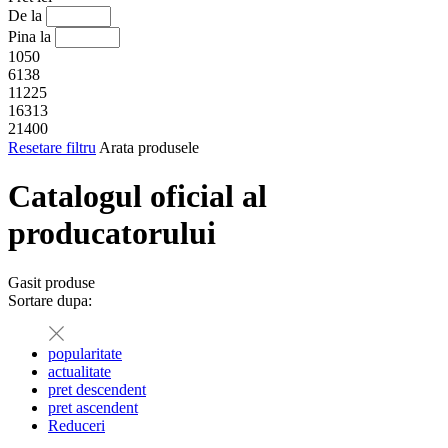
De la
Pina la
1050
6138
11225
16313
21400
Resetare filtru
Arata produsele
Catalogul oficial al
producatorului
Gasit
produse
Sortare dupa:
popularitate
actualitate
pret descendent
pret ascendent
Reduceri