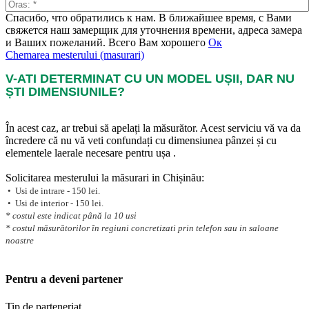
Спасибо, что обратились к нам. В ближайшее время, с Вами
свяжется наш замерщик для уточнения времени, адреса замера
и Ваших пожеланий. Всего Вам хорошего
Ок
Chemarea mesterului (masurari)
V-ATI DETERMINAT CU UN MODEL UȘII, DAR NU
ȘTI DIMENSIUNILE?
În acest caz, ar trebui să apelați la măsurător. Acest serviciu vă va da
încredere că nu vă veti confundați cu dimensiunea pânzei și cu
elementele laerale necesare pentru ușa .
Solicitarea mesterului la măsurari in Chișinău:
• Usi de intrare - 150 lei.
• Usi de interior - 150 lei.
* costul este indicat până la 10 usi
* costul măsurătorilor în regiuni concretizati prin telefon sau in saloane
noastre
Pentru a deveni partener
Tip de parteneriat