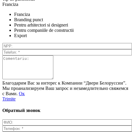
Franciza
Franciza
Branding punct
Pentru arhitectori si designeri
Pentru companiile de constructii
Export
Благодарим Вас за интерес к Компании “Двери Белоруссии”.
Мы проанализируем Ваш запрос и незамедлительно свяжемся
с Вами.
Ок
Trimite
Обратный звонок