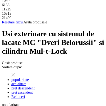
1050
6138
11225
16313
21400
Resetare filtru
Arata produsele
Usi exterioare cu sistemul de
lacate MC "Dveri Belorussii" si
cilindru Mul-t-Lock
Gasit
produse
Sortare dupa:
popularitate
actualitate
pret descendent
pret ascendent
Reduceri
popularitate