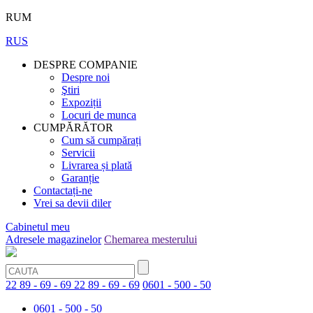
RUM
RUS
DESPRE COMPANIE
Despre noi
Ştiri
Expoziții
Locuri de munca
CUMPĂRĂTOR
Cum să cumpărați
Servicii
Livrarea și plată
Garanție
Contactați-ne
Vrei sa devii diler
Cabinetul meu
Adresele magazinelor
Chemarea mesterului
22 89 - 69 - 69
22 89 - 69 - 69
0601 - 500 - 50
0601 - 500 - 50