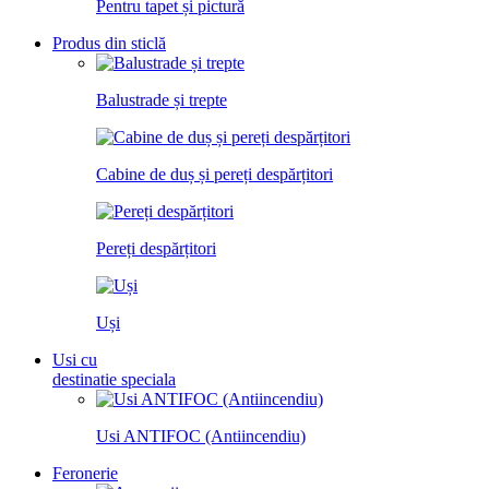
Pentru tapet și pictură
Produs din sticlă
Balustrade și trepte
Cabine de duș și pereți despărțitori
Pereți despărțitori
Uși
Usi cu
destinatie speciala
Usi ANTIFOC (Antiincendiu)
Feronerie