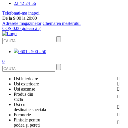
22 42-24-56
Telefonati-ma inapoi
De la 9:00 la 20:00
Adresele magazinelor
Chemarea mesterului
COŞ
0.00
golească :(
0601 - 500 - 50
0
Usi interioare
Usi exterioare
FURNIRUITE
Uși ascunse
USI METALICE
Produs din
STICLĂ
sticlă
ECOFURNIR
Usi cu
PENTRU APARTAMENT
BALUSTRADE ȘI TREPTE
destinatie speciala
OGLINDIT
SMALT
Feronerie
PENTRU CASA
USI ANTIFOC (ANTIINCENDIU)
Finisaje pentru
CABINE DE DUȘ ȘI PEREȚI DESPĂRȚITORI
GRESIE PORȚELANATĂ
ACCESORII
podea și pereți
DIN LEMN DE PIN