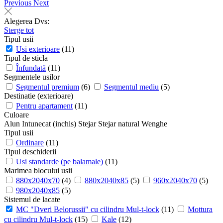
Previous
Next
Alegerea Dvs:
Sterge tot
Tipul usii
Usi exterioare
(11)
Tipul de sticla
Înfundată
(11)
Segmentele usilor
Segmentul premium
(6)
Segmentul mediu
(5)
Destinatie (exterioare)
Pentru apartament
(11)
Culoare
Alun
Intunecat (inchis)
Stejar
Stejar natural
Wenghe
Tipul usii
Ordinare
(11)
Tipul deschiderii
Usi standarde (pe balamale)
(11)
Marimea blocului usii
880x2040x70
(4)
880x2040x85
(5)
960x2040x70
(5)
980x2040x85
(5)
Sistemul de lacate
MC "Dveri Belorussii" cu cilindru Mul-t-lock
(11)
Mottura
cu cilindru Mul-t-lock
(15)
Kale
(12)