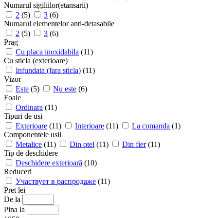
Numarul sigiliilor(etansarii)
2
(5)
3
(6)
Numarul elementelor anti-detasabile
2
(5)
3
(6)
Prag
Cu placa inoxidabila
(11)
Cu sticla (exterioare)
Infundata (fara sticla)
(11)
Vizor
Este
(5)
Nu este
(6)
Foaie
Ordinara
(11)
Tipuri de usi
Exterioare
(11)
Interioare
(11)
La comanda
(1)
Componentele usii
Metalice
(11)
Din otel
(11)
Din fier
(11)
Tip de deschidere
Deschidere exterioară
(10)
Reduceri
Участвует в распродаже
(11)
Pret lei
De la
Pina la