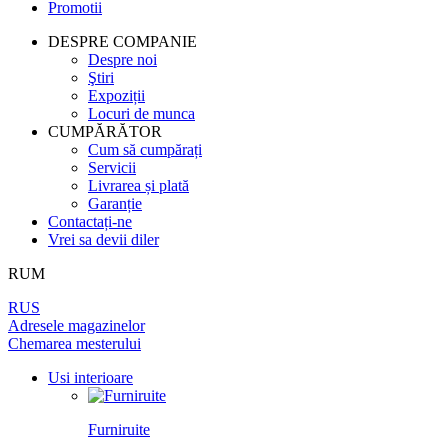
Promotii
PEREȚI DESPĂRȚITORI
LAMINAT
PENTRU TAPET ȘI PICTURĂ
BALAMALE
DIN LEMN DE ARIN
DESPRE COMPANIE
Despre noi
UȘI
PANOURI PENTRU PEREȚI
ÎNCHUETORI
Ştiri
LICHIDARE DE STOC
Expoziții
Locuri de munca
LIMITATOARE
TOATE USILE
CUMPĂRĂTOR
Cum să cumpărați
MINERE PENTRU UȘI
Servicii
Livrarea și plată
Garanție
SISTEM DE GLISARE
Contactați-ne
Vrei sa devii diler
RUM
RUS
Adresele magazinelor
Chemarea mesterului
Usi interioare
Furniruite