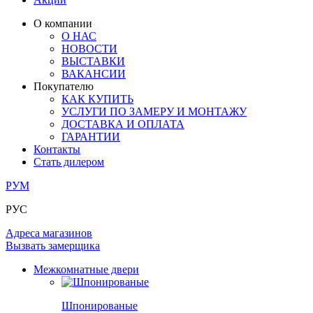
ЛАМИНАТ
ОГРАЖДЕНИЯ И СТУПЕНИ
ЗАМКИ
ПОД ОБОИ И ПОКРАСКУ
О компании
ИЗ МАССИВА ОЛЬХИ
О НАС
СТЕНОВЫЕ ПАНЕЛИ
РАЗДВИЖНЫЕ ПЕРЕГОРОДКИ
НОВОСТИ
КОМПЛЕКТУЮЩИЕ
РАСПРОДАЖА ОСТАТКОВ
ВЫСТАВКИ
ВАКАНСИИ
ОГРАНИЧИТЕЛИ
Покупателю
ВСЕ ДВЕРИ
КАК КУПИТЬ
УСЛУГИ ПО ЗАМЕРУ И МОНТАЖУ
ПЕТЛИ
ДОСТАВКА И ОПЛАТА
ГАРАНТИИ
Контакты
РАЗДВИЖНАЯ СИСТЕМА
Стать дилером
РУМ
РУС
Адреса магазинов
Вызвать замерщика
Межкомнатные двери
Шпонированые