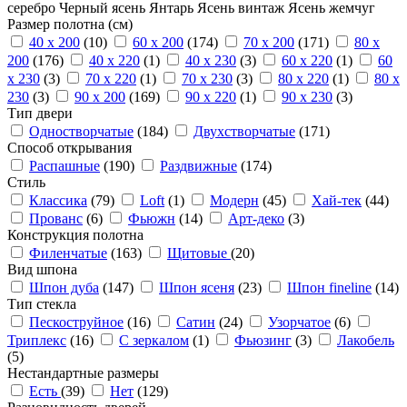
серебро
Черный ясень
Янтарь
Ясень винтаж
Ясень жемчуг
Размер полотна (см)
40 x 200
(10)
60 x 200
(174)
70 x 200
(171)
80 x
200
(176)
40 x 220
(1)
40 x 230
(3)
60 x 220
(1)
60
x 230
(3)
70 x 220
(1)
70 x 230
(3)
80 x 220
(1)
80 x
230
(3)
90 x 200
(169)
90 x 220
(1)
90 x 230
(3)
Тип двери
Одностворчатые
(184)
Двухстворчатые
(171)
Способ открывания
Распашные
(190)
Раздвижные
(174)
Стиль
Классика
(79)
Loft
(1)
Модерн
(45)
Хай-тек
(44)
Прованс
(6)
Фьюжн
(14)
Арт-деко
(3)
Конструкция полотна
Филенчатые
(163)
Щитовые
(20)
Вид шпона
Шпон дуба
(147)
Шпон ясеня
(23)
Шпон fineline
(14)
Тип стекла
Пескоструйное
(16)
Сатин
(24)
Узорчатое
(6)
Триплекс
(16)
С зеркалом
(1)
Фьюзинг
(3)
Лакобель
(5)
Нестандартные размеры
Есть
(39)
Нет
(129)