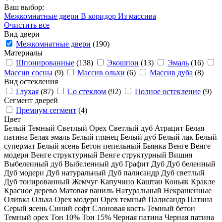
Ваш выбор:
Межкомнатные двери
В коридор
Из массива
Очистить все
Вид двери
Межкомнатные двери
(190)
Материалы
Шпонированные
(138)
Экошпон
(13)
Эмаль
(16)
Массив сосны
(9)
Массив ольхи
(6)
Массив дуба
(8)
Вид остекления
Глухая
(87)
Со стеклом
(92)
Полное остекление
(9)
Сегмент дверей
Премиум сегмент
(4)
Цвет
Белый
Темный
Светлый
Орех
Светлый дуб
Атрацит
Белая
патина
Белая эмаль
Белый глянец
Белый дуб
Белый лак
Белый
супермат
Белый ясень
Бетон пепельный
Бьянка
Венге
Венге
модерн
Венге структурный
Венге структурный
Вишня
Выбеленный дуб
Выбеленный дуб
Графит
Дуб
Дуб беленный
Дуб модерн
Дуб натуральный
Дуб палисандр
Дуб светлый
Дуб тонированный
Жемчуг
Капучино
Каштан
Коньяк
Кракле
Красное дерево
Матовая ваниль
Натуральный
Некрашенные
Оливка
Ольха
Орех модерн
Орех темный
Палисандр
Патина
Серый ясень
Синий софт
Слоновая кость
Темный бетон
Темный орех
Тон 10%
Тон 15%
Черная патина
Черная патина