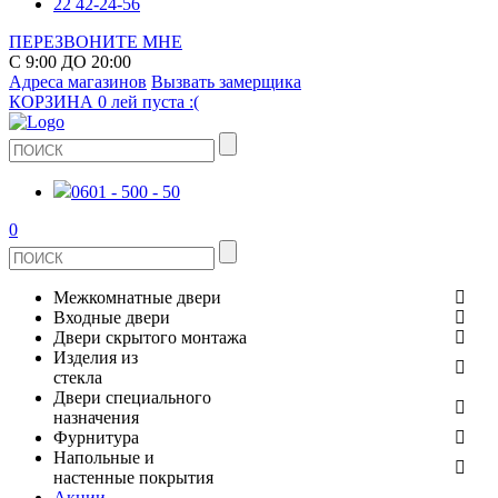
22 42-24-56
ПЕРЕЗВОНИТЕ МНЕ
С 9:00 ДО 20:00
Адреса магазинов
Вызвать замерщика
КОРЗИНА
0 лей
пуста :(
0601 - 500 - 50
0
Межкомнатные двери
Входные двери
ШПОНИРОВАНЫЕ
Двери скрытого монтажа
МЕТАЛЛИЧЕСКИЕ ДВЕРИ
Изделия из
СТЕКЛЯННЫЕ
стекла
ЭКОШПОН
Двери специального
В КВАРТИРУ
ДВЕРИ
назначения
ЗЕРКАЛЬНЫЕ
Фурнитура
ЭМАЛЬ
ПРОТИВОПОЖАРНЫЕ
Напольные и
ДЛЯ ДОМА
ДУШЕВЫЕ КАБИНЫ И ПЕРЕГОРОДКИ
ДВЕРНЫЕ РУЧКИ
настенные покрытия
КЕРАМОГРАНИТ
ИЗ МАССИВА СОСНЫ
Акции