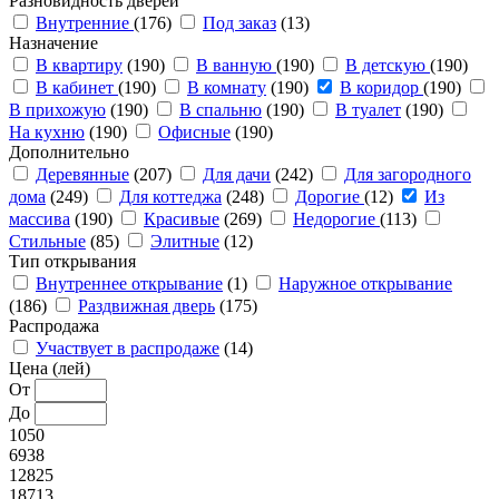
Разновидность дверей
Внутренние
(176)
Под заказ
(13)
Назначение
В квартиру
(190)
В ванную
(190)
В детскую
(190)
В кабинет
(190)
В комнату
(190)
В коридор
(190)
В прихожую
(190)
В спальню
(190)
В туалет
(190)
На кухню
(190)
Офисные
(190)
Дополнительно
Деревянные
(207)
Для дачи
(242)
Для загородного
дома
(249)
Для коттеджа
(248)
Дорогие
(12)
Из
массива
(190)
Красивые
(269)
Недорогие
(113)
Стильные
(85)
Элитные
(12)
Тип открывания
Внутреннее открывание
(1)
Наружное открывание
(186)
Раздвижная дверь
(175)
Распродажа
Участвует в распродаже
(14)
Цена (лей)
От
До
1050
6938
12825
18713