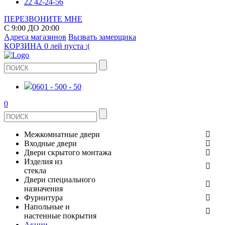
22 42-24-56
ПЕРЕЗВОНИТЕ МНЕ
С 9:00 ДО 20:00
Адреса магазинов
Вызвать замерщика
КОРЗИНА
0 лей
пуста :(
0601 - 500 - 50
0
Межкомнатные двери
Входные двери
ШПОНИРОВАНЫЕ
Двери скрытого монтажа
МЕТАЛЛИЧЕСКИЕ ДВЕРИ
Изделия из
СТЕКЛЯННЫЕ
стекла
ЭКОШПОН
Двери специального
В КВАРТИРУ
ДВЕРИ
назначения
ЗЕРКАЛЬНЫЕ
Фурнитура
ЭМАЛЬ
ПРОТИВОПОЖАРНЫЕ
Напольные и
ДЛЯ ДОМА
ДУШЕВЫЕ КАБИНЫ И ПЕРЕГОРОДКИ
ДВЕРНЫЕ РУЧКИ
настенные покрытия
КЕРАМОГРАНИТ
ИЗ МАССИВА СОСНЫ
Акции