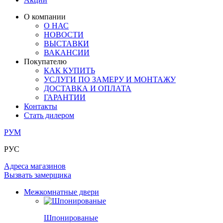
ЛАМИНАТ
ОГРАЖДЕНИЯ И СТУПЕНИ
ЗАМКИ
ПОД ОБОИ И ПОКРАСКУ
О компании
ИЗ МАССИВА ОЛЬХИ
О НАС
СТЕНОВЫЕ ПАНЕЛИ
РАЗДВИЖНЫЕ ПЕРЕГОРОДКИ
НОВОСТИ
КОМПЛЕКТУЮЩИЕ
РАСПРОДАЖА ОСТАТКОВ
ВЫСТАВКИ
ВАКАНСИИ
ОГРАНИЧИТЕЛИ
Покупателю
ВСЕ ДВЕРИ
КАК КУПИТЬ
УСЛУГИ ПО ЗАМЕРУ И МОНТАЖУ
ПЕТЛИ
ДОСТАВКА И ОПЛАТА
ГАРАНТИИ
Контакты
РАЗДВИЖНАЯ СИСТЕМА
Стать дилером
РУМ
РУС
Адреса магазинов
Вызвать замерщика
Межкомнатные двери
Шпонированые