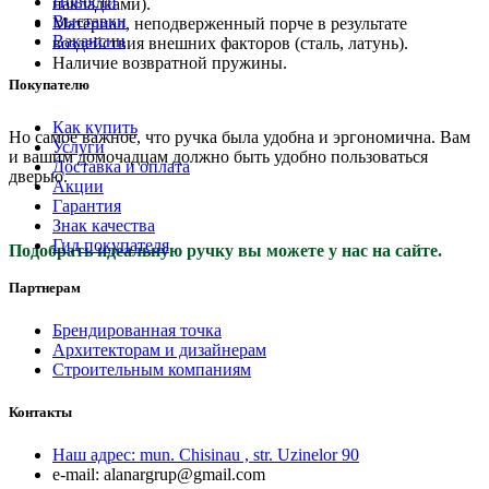
Новости
накладками).
Выставки
Материал, неподверженный порче в результате
Вакансии
воздействия внешних факторов (сталь, латунь).
Наличие возвратной пружины.
Покупателю
Как купить
Но самое важное, что ручка была удобна и эргономична. Вам
Услуги
и вашим домочадцам должно быть удобно пользоваться
Доставка и оплата
дверью.
Акции
Гарантия
Знак качества
Гид покупателя
Подобрать идеальную ручку вы можете у нас на сайте.
Партнерам
Брендированная точка
Архитекторам и дизайнерам
Строительным компаниям
Контакты
Наш адрес:
mun. Chisinau , str. Uzinelor 90
e-mail:
alanargrup@gmail.com