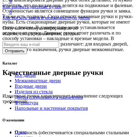
0
отметить, что по видам они делятся на подвижные и фалевые.
Как выбрать дверные ручки
Особенностью является совмещение функции ручки и замка.
0
Также есть подвиды. Сюда относят нажимные ручки и ручки-
Как врезать замок в межкомнатную дверь
нубы. Есть стационарные дверные ручки, которые не имеют
связи с замком. В данном типе засов устанавливается
Получайте свежую информацию об
отдельно от ручки. Дверные ручки стоит различать и по
акциях, спец предложениях, скидках
способу установки – накладные и врезные модели. В
зависимости от типа двери различают: для входных дверей,
специального назначения, ручки дверные межкомнатные.
Каталог
Качественные дверные ручки
Все двери
Межкомнатные двери
Входные двери
Изделия из стекла
Идеальные ручки характеризует выполнение следующих
Двери специального назначения
требований:
Фурнитура
Напольные и настенные покрытия
О компании
О нас
Прочность (обеспечивается специальными стальными