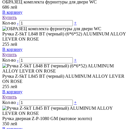
ОБРАЗЕЦ комплекта фурнитуры для двери WC
686
лей
В корзину
Купить
Кол-во
-
+
Ручка Z-SkT L848 BT (черный) (6*6*52) ALUMINUM ALLOY
LEVER ON ROSE
255
лей
В корзину
Купить
Кол-во
-
+
Ручка Z-SkT L845 BT (черный) ALUMINUM ALLOY LEVER
ON ROSE
255
лей
В корзину
Купить
Кол-во
-
+
Ручка дверная Z-P-1080 GM (матовое золото)
350
лей
В корзину