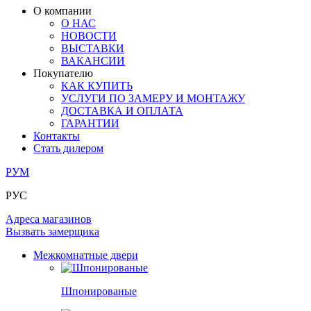
ПОД ОБОИ И ПОКРАСКУ
ЗАМКИ
ИЗ МАССИВА ОЛЬХИ
О компании
О НАС
РАЗДВИЖНЫЕ ПЕРЕГОРОДКИ
СТЕНОВЫЕ ПАНЕЛИ
КОМПЛЕКТУЮЩИЕ
НОВОСТИ
РАСПРОДАЖА ОСТАТКОВ
ВЫСТАВКИ
ВАКАНСИИ
ОГРАНИЧИТЕЛИ
ВСЕ ДВЕРИ
Покупателю
КАК КУПИТЬ
ПЕТЛИ
УСЛУГИ ПО ЗАМЕРУ И МОНТАЖУ
ДОСТАВКА И ОПЛАТА
ГАРАНТИИ
РАЗДВИЖНАЯ СИСТЕМА
Контакты
Стать дилером
РУМ
РУС
Адреса магазинов
Вызвать замерщика
Межкомнатные двери
Шпонированые