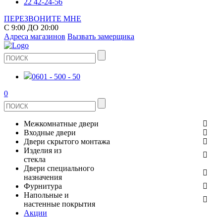
22 42-24-56
ПЕРЕЗВОНИТЕ МНЕ
С 9:00 ДО 20:00
Адреса магазинов
Вызвать замерщика
0601 - 500 - 50
0
Межкомнатные двери
Входные двери
ШПОНИРОВАНЫЕ
Двери скрытого монтажа
МЕТАЛЛИЧЕСКИЕ ДВЕРИ
Изделия из
СТЕКЛЯННЫЕ
стекла
ЭКОШПОН
Двери специального
В КВАРТИРУ
ДВЕРИ
назначения
ЗЕРКАЛЬНЫЕ
ЭМАЛЬ
Фурнитура
ДЛЯ ДОМА
ПРОТИВОПОЖАРНЫЕ
Напольные и
ДУШЕВЫЕ КАБИНЫ И ПЕРЕГОРОДКИ
КЕРАМОГРАНИТ
ДВЕРНЫЕ РУЧКИ
настенные покрытия
ИЗ МАССИВА СОСНЫ
Акции
ОГРАЖДЕНИЯ И СТУПЕНИ
ЛАМИНАТ