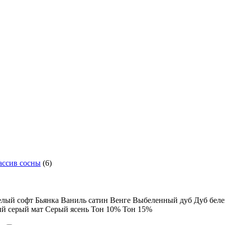
ссив сосны
(6)
елый софт
Бьянка
Ваниль сатин
Венге
Выбеленный дуб
Дуб бел
ый
серый мат
Серый ясень
Тон 10%
Тон 15%