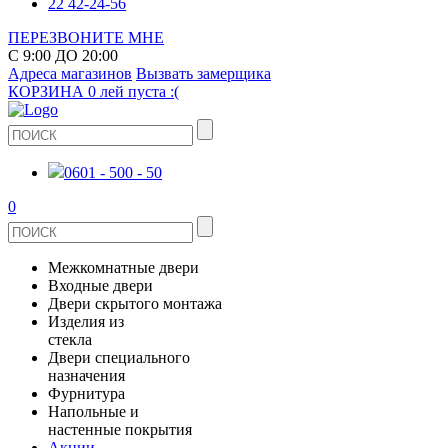
22 42-24-56
ПЕРЕЗВОНИТЕ МНЕ
С 9:00 ДО 20:00
Адреса магазинов
Вызвать замерщика
КОРЗИНА
0 лей
пуста :(
0601 - 500 - 50
0
Межкомнатные двери
Входные двери
ШПОНИРОВАНЫЕ
Двери скрытого монтажа
МЕТАЛЛИЧЕСКИЕ ДВЕРИ
Изделия из
СТЕКЛЯННЫЕ
стекла
ЭКОШПОН
Двери специального
В КВАРТИРУ
ДВЕРИ
назначения
ЗЕРКАЛЬНЫЕ
Фурнитура
ЭМАЛЬ
ПРОТИВОПОЖАРНЫЕ
Напольные и
ДЛЯ ДОМА
ДУШЕВЫЕ КАБИНЫ И ПЕРЕГОРОДКИ
ДВЕРНЫЕ РУЧКИ
настенные покрытия
КЕРАМОГРАНИТ
ИЗ МАССИВА СОСНЫ
Акции