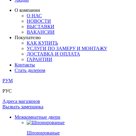
ЛАМИНАТ
ОГРАЖДЕНИЯ И СТУПЕНИ
ЗАМКИ
ПОД ОБОИ И ПОКРАСКУ
О компании
ИЗ МАССИВА ОЛЬХИ
О НАС
СТЕНОВЫЕ ПАНЕЛИ
РАЗДВИЖНЫЕ ПЕРЕГОРОДКИ
НОВОСТИ
КОМПЛЕКТУЮЩИЕ
РАСПРОДАЖА ОСТАТКОВ
ВЫСТАВКИ
ВАКАНСИИ
ОГРАНИЧИТЕЛИ
Покупателю
ВСЕ ДВЕРИ
КАК КУПИТЬ
УСЛУГИ ПО ЗАМЕРУ И МОНТАЖУ
ПЕТЛИ
ДОСТАВКА И ОПЛАТА
ГАРАНТИИ
Контакты
РАЗДВИЖНАЯ СИСТЕМА
Стать дилером
РУМ
РУС
Адреса магазинов
Вызвать замерщика
Межкомнатные двери
Шпонированые