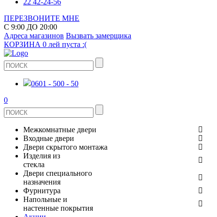
22 42-24-56
ПЕРЕЗВОНИТЕ МНЕ
С 9:00 ДО 20:00
Адреса магазинов
Вызвать замерщика
КОРЗИНА
0 лей
пуста :(
0601 - 500 - 50
0
Межкомнатные двери
Входные двери
ШПОНИРОВАНЫЕ
Двери скрытого монтажа
МЕТАЛЛИЧЕСКИЕ ДВЕРИ
Изделия из
СТЕКЛЯННЫЕ
стекла
ЭКОШПОН
Двери специального
В КВАРТИРУ
ДВЕРИ
назначения
ЗЕРКАЛЬНЫЕ
Фурнитура
ЭМАЛЬ
ПРОТИВОПОЖАРНЫЕ
Напольные и
ДЛЯ ДОМА
ДУШЕВЫЕ КАБИНЫ И ПЕРЕГОРОДКИ
ДВЕРНЫЕ РУЧКИ
настенные покрытия
КЕРАМОГРАНИТ
ИЗ МАССИВА СОСНЫ
Акции