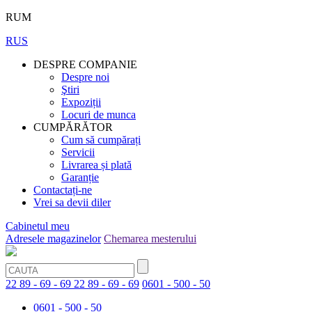
RUM
RUS
DESPRE COMPANIE
Despre noi
Ştiri
Expoziții
Locuri de munca
CUMPĂRĂTOR
Cum să cumpărați
Servicii
Livrarea și plată
Garanție
Contactați-ne
Vrei sa devii diler
Cabinetul meu
Adresele magazinelor
Chemarea mesterului
22 89 - 69 - 69
22 89 - 69 - 69
0601 - 500 - 50
0601 - 500 - 50