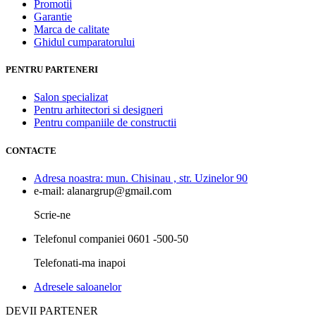
Promotii
Garantie
Marca de calitate
Ghidul cumparatorului
PENTRU PARTENERI
Salon specializat
Pentru arhitectori si designeri
Pentru companiile de constructii
CONTACTE
Adresa noastra:
mun. Chisinau , str. Uzinelor 90
e-mail:
alanargrup@gmail.com
Scrie-ne
Telefonul companiei
0601 -500-50
Telefonati-ma inapoi
Adresele saloanelor
DEVII PARTENER