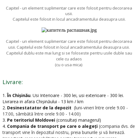
Capitel - un element suplimentar care este folosit pentru decorarea
usii.
Capitelul este folosit in locul ancadramentului deasupra usii.
Capitel - un element suplimentar care este folosit pentru decorarea
usii. Capitelul este folosit in locul ancadramentului deasupra usii.
Capitelul dublu este mai lung si se foloseste pentru usile duble sau
cele cu adaos
(cu o usa mica)
Livrare:
1.
În Chișinău
.
Usi Interioare - 300 lei, usi exterioare - 300 lei.
Livrarea in afara Chișinăului - 13 km / km
2.
Desinestatator de la depozit
(luni-vineri între orele 9.00 -
17.00, sâmbătă între orele 9.00 - 14.00)
3.
Pe teritoriul Moldovei
(consultați managerul)
4.
Compania de transport pe care o alegeți
(compania dvs. de
transport vine în depozitul nostru, preia bunurile și vă livrează.