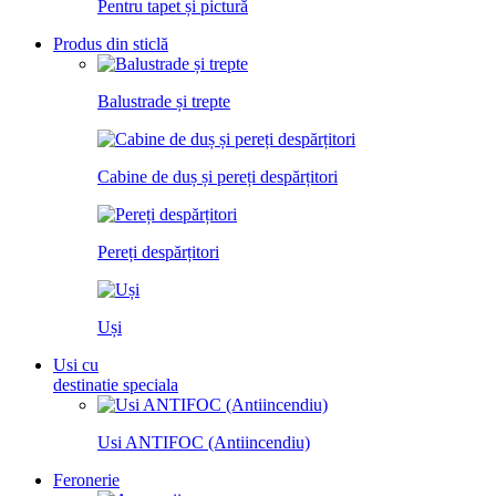
Pentru tapet și pictură
Produs din sticlă
Balustrade și trepte
Cabine de duș și pereți despărțitori
Pereți despărțitori
Uși
Usi cu
destinatie speciala
Usi ANTIFOC (Antiincendiu)
Feronerie