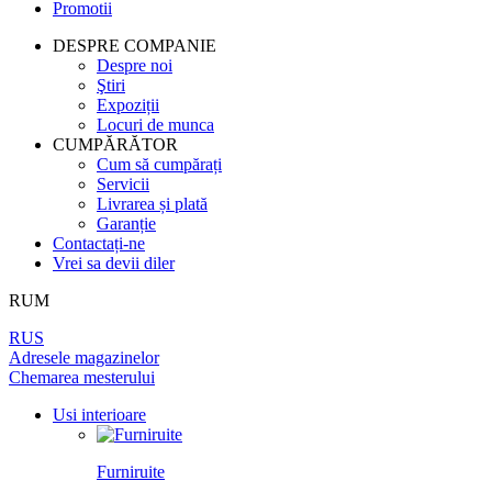
Promotii
PEREȚI DESPĂRȚITORI
LAMINAT
PENTRU TAPET ȘI PICTURĂ
BALAMALE
DIN LEMN DE ARIN
DESPRE COMPANIE
Despre noi
UȘI
PANOURI PENTRU PEREȚI
ÎNCHUETORI
Ştiri
LICHIDARE DE STOC
Expoziții
Locuri de munca
LIMITATOARE
TOATE USILE
CUMPĂRĂTOR
Cum să cumpărați
MINERE PENTRU UȘI
Servicii
Livrarea și plată
Garanție
SISTEM DE GLISARE
Contactați-ne
Vrei sa devii diler
RUM
RUS
Adresele magazinelor
Chemarea mesterului
Usi interioare
Furniruite