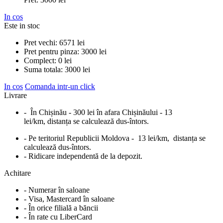
In cos
Este in stoc
Pret vechi:
6571
lei
Pret pentru pinza:
3000
lei
Complect:
0
lei
Suma totala:
3000
lei
In cos
Comanda intr-un click
Livrare
- În Chișinău - 300 lei în afara Chișinăului - 13
lei/km, distanța se calculează dus-întors.
- Pe teritoriul Republicii Moldova - 13 lei/km, distanța se
calculează dus-întors.
- Ridicare independentă de la depozit.
Achitare
- Numerar în saloane
- Visa, Mastercard în saloane
- În orice filială a băncii
- În rate cu LiberCard