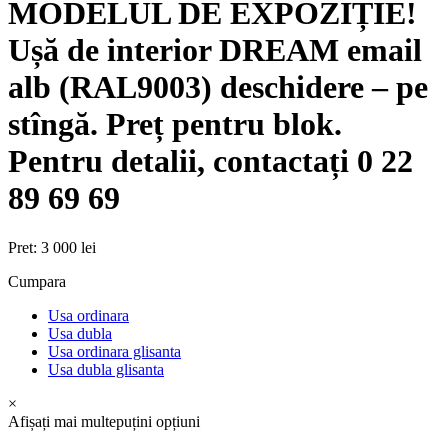
MODELUL DE EXPOZIȚIE!
Ușă de interior DREAM email
alb (RAL9003) deschidere – pe
stîngă. Preț pentru blok.
Pentru detalii, contactați 0 22
89 69 69
Pret:
3 000 lei
Cumpara
Usa ordinara
Usa dubla
Usa ordinara glisanta
Usa dubla glisanta
×
Afișați mai
multe
puțini
opțiuni