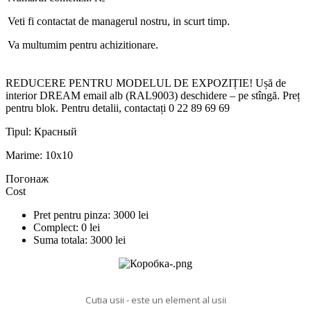
Veti fi contactat de managerul nostru, in scurt timp.
Va multumim pentru achizitionare.
REDUCERE PENTRU MODELUL DE EXPOZIȚIE! Ușă de
interior DREAM email alb (RAL9003) deschidere – pe stîngă. Preț
pentru blok. Pentru detalii, contactați 0 22 89 69 69
Tipul:
Красный
Marime:
10x10
Погонаж
Cost
Pret pentru pinza:
3000
lei
Complect:
0
lei
Suma totala:
3000
lei
Cutia usii - este un element al usii