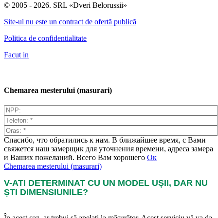
© 2005 - 2026. SRL «Dveri Belorussii»
Site-ul nu este un contract de ofertă publică
Politica de confidentialitate
Facut in
Chemarea mesterului (masurari)
Спасибо, что обратились к нам. В ближайшее время, с Вами
свяжется наш замерщик для уточнения времени, адреса замера
и Ваших пожеланий. Всего Вам хорошего
Ок
Chemarea mesterului (masurari)
V-ATI DETERMINAT CU UN MODEL UȘII, DAR NU
ȘTI DIMENSIUNILE?
În acest caz, ar trebui să apelați la măsurător. Acest serviciu vă va da