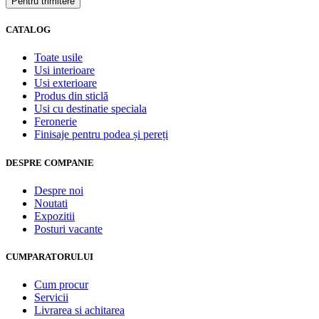
CATALOG
Toate usile
Usi interioare
Usi exterioare
Produs din sticlă
Usi cu destinatie speciala
Feronerie
Finisaje pentru podea și pereți
DESPRE COMPANIE
Despre noi
Noutati
Expozitii
Posturi vacante
CUMPARATORULUI
Cum procur
Servicii
Livrarea si achitarea