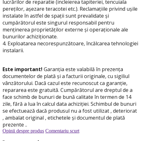
lucrărilor de reparatie (incleierea tapiteriei, tencuiala
pereților, așezare teracotei etc.). Reclamațiile privind ușile
instalate în astfel de spații sunt prevalidate și
cumpărătorul este singurul responsabil pentru
menținerea proprietăților externe și operaționale ale
bunurilor achiziționate.
4. Exploatarea necorespunzătoare, încălcarea tehnologiei
instalarii.
Este important!
Garanția este valabilă în prezența
documentelor de plată și a facturii originale, cu sigiliul
vânzătorului. Dacă cazul este recunoscut ca garanție,
repararea este gratuită. Cumpărătorul are dreptul de a
face schimb de bunuri de bună calitate în termen de 14
zile, fără a lua în calcul data achiziției. Schimbul de bunuri
se efectuează dacă produsul nu a fost utilizat , deteriorat
, ambalat original , etichetele și documentul de plată
prezente ..
Opinii despre produs
Comentariu scurt