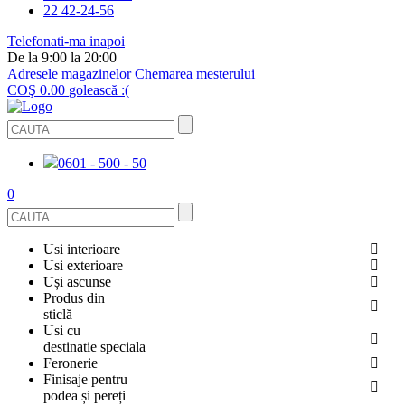
22 42-24-56
Telefonati-ma inapoi
De la 9:00 la 20:00
Adresele magazinelor
Chemarea mesterului
COŞ
0.00
golească :(
0601 - 500 - 50
0
Usi interioare
Usi exterioare
FURNIRUITE
Uși ascunse
USI METALICE
Produs din
STICLĂ
sticlă
ECOFURNIR
Usi cu
PENTRU APARTAMENT
BALUSTRADE ȘI TREPTE
destinatie speciala
OGLINDIT
SMALT
Feronerie
PENTRU CASA
USI ANTIFOC (ANTIINCENDIU)
Finisaje pentru
CABINE DE DUȘ ȘI PEREȚI DESPĂRȚITORI
GRESIE PORȚELANATĂ
ACCESORII
podea și pereți
DIN LEMN DE PIN