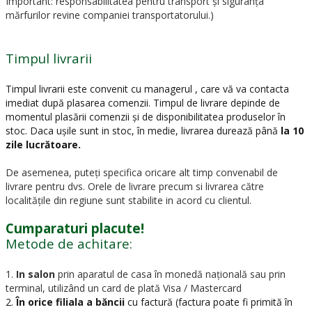
Important: responsabilitatea pentru transport și siguranța
mărfurilor revine companiei transportatorului.)
Timpul livrarii
Timpul livrarii este convenit cu managerul , care vă va contacta
imediat după plasarea comenzii. Timpul de livrare depinde de
momentul plasării comenzii și de disponibilitatea produselor în
stoc. Daca ușile sunt in stoc, în medie, livrarea durează până
la 10
zile lucrătoare.
De asemenea, puteți specifica oricare alt timp convenabil de
livrare pentru dvs. Orele de livrare precum si livrarea către
localitățile din regiune sunt stabilite in acord cu clientul.
Cumparaturi placute!
Metode de achitare:
1.
In salon
prin aparatul de casa în monedă națională sau prin
terminal, utilizând un card de plată Visa / Mastercard
2.
În orice filiala a băncii
cu factură (factura poate fi primită în