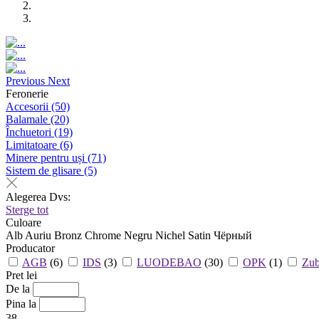
Previous
Next
Feronerie
Accesorii
(50)
Balamale
(20)
Închuetori
(19)
Limitatoare
(6)
Minere pentru uși
(71)
Sistem de glisare
(5)
Alegerea Dvs:
Sterge tot
Culoare
Alb
Auriu
Bronz
Chrome
Negru
Nichel
Satin
Чёрный
Producator
AGB
(6)
IDS
(3)
LUODEBAO
(30)
OPK
(1)
Zub
Pret lei
De la
Pina la
38