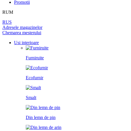
Promotii
PEREȚI DESPĂRȚITORI
LAMINAT
PENTRU TAPET ȘI PICTURĂ
BALAMALE
DIN LEMN DE ARIN
RUM
UȘI
PANOURI PENTRU PEREȚI
ÎNCHUETORI
RUS
LICHIDARE DE STOC
Adresele magazinelor
Chemarea mesterului
LIMITATOARE
TOATE USILE
Usi interioare
MINERE PENTRU UȘI
Furniruite
SISTEM DE GLISARE
Ecofurnir
Smalt
Din lemn de pin