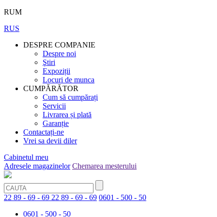
RUM
RUS
DESPRE COMPANIE
Despre noi
Ştiri
Expoziții
Locuri de munca
CUMPĂRĂTOR
Cum să cumpărați
Servicii
Livrarea și plată
Garanție
Contactați-ne
Vrei sa devii diler
Cabinetul meu
Adresele magazinelor
Chemarea mesterului
22 89 - 69 - 69
22 89 - 69 - 69
0601 - 500 - 50
0601 - 500 - 50