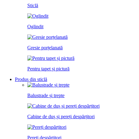
Sticlă
Oglindit
Gresie porțelanată
Pentru tapet și pictură
Produs din sticlă
Balustrade și trepte
Cabine de duș și pereți despărțitori
Pereți despărțitori