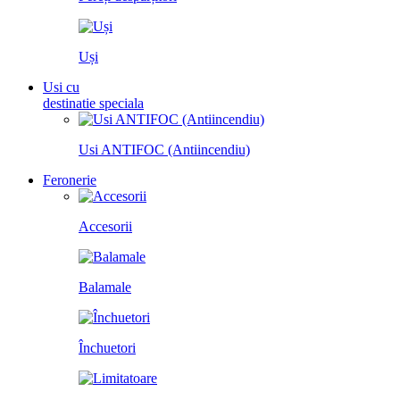
Uși
Usi cu
destinatie speciala
Usi ANTIFOC (Antiincendiu)
Feronerie
Accesorii
Balamale
Închuetori