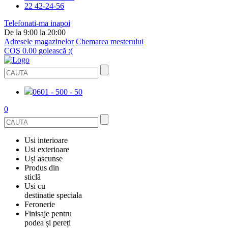
22 42-24-56
Telefonati-ma inapoi
De la 9:00 la 20:00
Adresele magazinelor
Chemarea mesterului
COŞ
0.00
golească :(
0601 - 500 - 50
0
Usi interioare
Usi exterioare
FURNIRUITE
Uși ascunse
USI METALICE
Produs din
STICLĂ
sticlă
ECOFURNIR
Usi cu
PENTRU APARTAMENT
BALUSTRADE ȘI TREPTE
destinatie speciala
OGLINDIT
SMALT
Feronerie
PENTRU CASA
USI ANTIFOC (ANTIINCENDIU)
Finisaje pentru
CABINE DE DUȘ ȘI PEREȚI DESPĂRȚITORI
GRESIE PORȚELANATĂ
ACCESORII
podea și pereți
DIN LEMN DE PIN