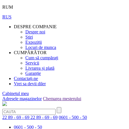
RUM
RUS
DESPRE COMPANIE
Despre noi
Ştiri
Expoziții
Locuri de munca
CUMPĂRĂTOR
Cum să cumpărați
Servicii
Livrarea și plată
Garanție
Contactați-ne
Vrei sa devii diler
Cabinetul meu
Adresele magazinelor
Chemarea mesterului
22 89 - 69 - 69
22 89 - 69 - 69
0601 - 500 - 50
0601 - 500 - 50