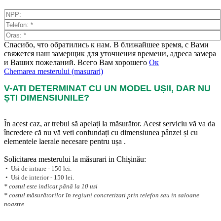
Спасибо, что обратились к нам. В ближайшее время, с Вами
свяжется наш замерщик для уточнения времени, адреса замера
и Ваших пожеланий. Всего Вам хорошего
Ок
Chemarea mesterului (masurari)
V-ATI DETERMINAT CU UN MODEL UȘII, DAR NU
ȘTI DIMENSIUNILE?
În acest caz, ar trebui să apelați la măsurător. Acest serviciu vă va da
încredere că nu vă veti confundați cu dimensiunea pânzei și cu
elementele laerale necesare pentru ușa .
Solicitarea mesterului la măsurari in Chișinău:
• Usi de intrare - 150 lei.
• Usi de interior - 150 lei.
* costul este indicat până la 10 usi
* costul măsurătorilor în regiuni concretizati prin telefon sau in saloane
noastre