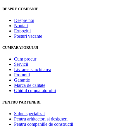
DESPRE COMPANIE
Despre noi
Noutati
Expozitii
Posturi vacante
CUMPARATORULUI
Cum procur
Servicii
Livrarea si achitarea
Promotii
Garantie
Marca de calitate
Ghidul cumparatorului
PENTRU PARTENERI
Salon specializat
Pentru arhitectori si designeri
Pentru companiile de constructii