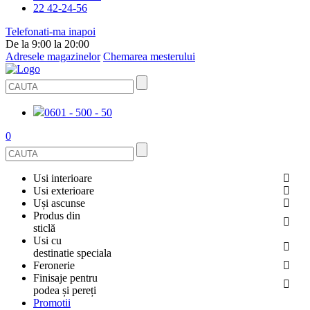
22 42-24-56
Telefonati-ma inapoi
De la 9:00 la 20:00
Adresele magazinelor
Chemarea mesterului
0601 - 500 - 50
0
Usi interioare
Usi exterioare
FURNIRUITE
Uși ascunse
USI METALICE
Produs din
STICLĂ
sticlă
ECOFURNIR
Usi cu
PENTRU APARTAMENT
BALUSTRADE ȘI TREPTE
destinatie speciala
OGLINDIT
SMALT
Feronerie
PENTRU CASA
USI ANTIFOC (ANTIINCENDIU)
Finisaje pentru
CABINE DE DUȘ ȘI PEREȚI DESPĂRȚITORI
GRESIE PORȚELANATĂ
ACCESORII
podea și pereți
DIN LEMN DE PIN
Promotii