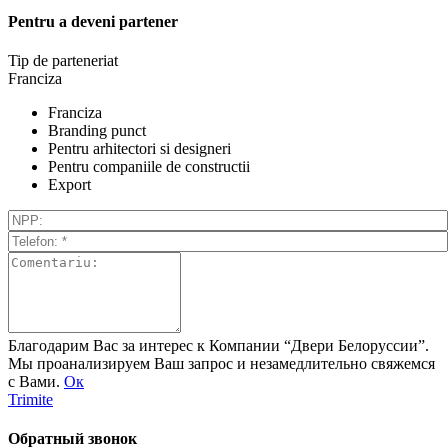
Pentru a deveni partener
Tip de parteneriat
Franciza
Franciza
Branding punct
Pentru arhitectori si designeri
Pentru companiile de constructii
Export
Благодарим Вас за интерес к Компании “Двери Белоруссии”.
Мы проанализируем Ваш запрос и незамедлительно свяжемся
с Вами.
Ок
Trimite
Обратный звонок