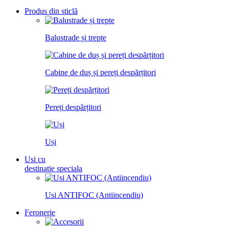
Produs din sticlă
Balustrade și trepte
Cabine de duș și pereți despărțitori
Pereți despărțitori
Uși
Usi cu
destinatie speciala
Usi ANTIFOC (Antiincendiu)
Feronerie