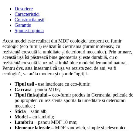
Descriere
Caracteristici
Constructia usii
Garantie
Spune-ti opinia
Acest model este realizat din MDF ecologic, acoperit cu furnir
ecologic (eco-furnir) realizat în Germania (furnir inofensiv, cu
rezistență crescută la umiditate și deteriorari mecanice). Prin urmare,
această ușă își păstrează bine geometria și este durabilă, cu o
rezistență crescută la uzură și imită bine modelul lemnului natural.
Pentru dvs, asta înseamnă că ușa va rezista zeci de ani, va fi
ecologică, va arăta modern și ușor de îngrijit.
Tipul usii
- usa interioara cu eco-furnir;
Carcasa
– panou MDF;
Tipul finisajului
– eco-furnir produs in Germania, pelicula de
polipropilen cu rezistenta sporita la umeditate si deteriorari
mecanice ;
Sticla
– satin alb,
Model
– cu lambriu;
Lambriu
– panou MDF 10 mm;
Elemente laterale
– MDF sandwich, simple si telescopice.