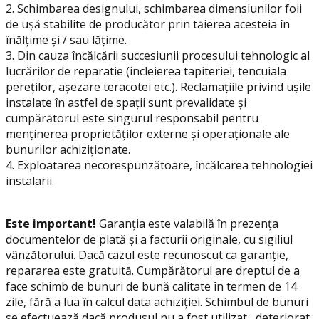
2. Schimbarea designului, schimbarea dimensiunilor foii
de ușă stabilite de producător prin tăierea acesteia în
înălțime și / sau lățime.
3. Din cauza încălcării succesiunii procesului tehnologic al
lucrărilor de reparatie (incleierea tapiteriei, tencuiala
pereților, așezare teracotei etc.). Reclamațiile privind ușile
instalate în astfel de spații sunt prevalidate și
cumpărătorul este singurul responsabil pentru
menținerea proprietăților externe și operaționale ale
bunurilor achiziționate.
4. Exploatarea necorespunzătoare, încălcarea tehnologiei
instalarii.
Este important!
Garanția este valabilă în prezența
documentelor de plată și a facturii originale, cu sigiliul
vânzătorului. Dacă cazul este recunoscut ca garanție,
repararea este gratuită. Cumpărătorul are dreptul de a
face schimb de bunuri de bună calitate în termen de 14
zile, fără a lua în calcul data achiziției. Schimbul de bunuri
se efectuează dacă produsul nu a fost utilizat , deteriorat