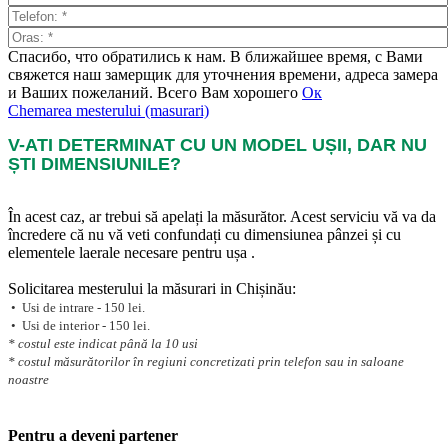
Спасибо, что обратились к нам. В ближайшее время, с Вами
свяжется наш замерщик для уточнения времени, адреса замера
и Ваших пожеланий. Всего Вам хорошего
Ок
Chemarea mesterului (masurari)
V-ATI DETERMINAT CU UN MODEL UȘII, DAR NU
ȘTI DIMENSIUNILE?
În acest caz, ar trebui să apelați la măsurător. Acest serviciu vă va da
încredere că nu vă veti confundați cu dimensiunea pânzei și cu
elementele laerale necesare pentru ușa .
Solicitarea mesterului la măsurari in Chișinău:
• Usi de intrare - 150 lei.
• Usi de interior - 150 lei.
* costul este indicat până la 10 usi
* costul măsurătorilor în regiuni concretizati prin telefon sau in saloane
noastre
Pentru a deveni partener