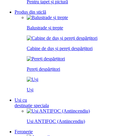
Pentru tapet și pictură
Produs din sticlă
Balustrade și trepte
Cabine de duș și pereți despărțitori
Pereți despărțitori
Uși
Usi cu
destinatie speciala
Usi ANTIFOC (Antiincendiu)
Feronerie