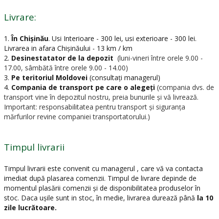
Livrare:
1.
În Chișinău
.
Usi Interioare - 300 lei, usi exterioare - 300 lei.
Livrarea in afara Chișinăului - 13 km / km
2.
Desinestatator de la depozit
(luni-vineri între orele 9.00 -
17.00, sâmbătă între orele 9.00 - 14.00)
3.
Pe teritoriul Moldovei
(consultați managerul)
4.
Compania de transport pe care o alegeți
(compania dvs. de
transport vine în depozitul nostru, preia bunurile și vă livrează.
Important: responsabilitatea pentru transport și siguranța
mărfurilor revine companiei transportatorului.)
Timpul livrarii
Timpul livrarii este convenit cu managerul , care vă va contacta
imediat după plasarea comenzii. Timpul de livrare depinde de
momentul plasării comenzii și de disponibilitatea produselor în
stoc. Daca ușile sunt in stoc, în medie, livrarea durează până
la 10
zile lucrătoare.