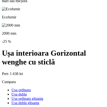
mări sau micșora
Ecofurnir
2000 mm
-25
%
Ușa interioara Gorizontal
wenghe cu sticlă
Pret:
1 638 lei
Cumpara
Usa ordinara
Usa dubla
Usa ordinara glisanta
Usa dubla glisanta