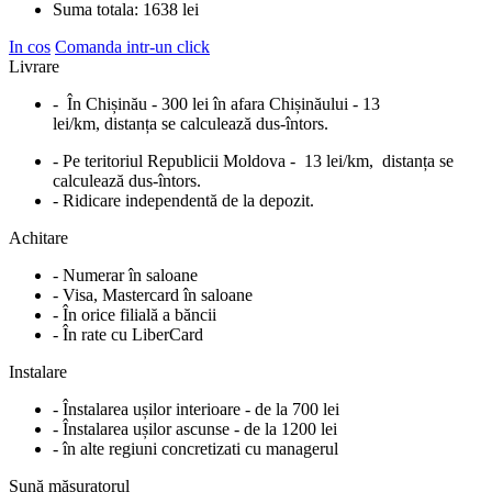
Suma totala:
1638
lei
In cos
Comanda intr-un click
Livrare
- În Chișinău - 300 lei în afara Chișinăului - 13
lei/km, distanța se calculează dus-întors.
- Pe teritoriul Republicii Moldova - 13 lei/km, distanța se
calculează dus-întors.
- Ridicare independentă de la depozit.
Achitare
- Numerar în saloane
- Visa, Mastercard în saloane
- În orice filială a băncii
- În rate cu LiberCard
Instalare
- Înstalarea ușilor interioare - de la 700 lei
- Înstalarea ușilor ascunse - de la 1200 lei
- în alte regiuni concretizati cu managerul
Sună măsuratorul