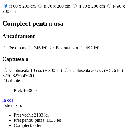
и
60 x 200 cm
и
70 x 200 cm
и
80 x 200 cm
и
90 x
200 cm
Complect pentru usa
Ancadrament
Pe o parte
(+ 246 lei)
Pe doua parti
(+ 492 lei)
Captuseala
Captuseala
10 см.
(+ 300 lei)
Captuseala
20 см.
(+ 576 lei)
3276
3276
4366
0
Distribuie
Pret:
1638
lei
In cos
Este in stoc
Pret vechi:
2183
lei
Pret pentru pinza:
1638
lei
Complect:
0
lei