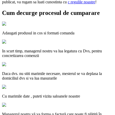
publicat, va rugam sa luati cunostinta cu
с regulile noastre
!
Cum decurge procesul de cumparare
Adaugati produsul in cos si formati comanda
In scurt timp, managerul nostru va lua legatura cu Dvs, pentru
concretizarea comenzii
Daca dvs. nu stiti marimile necesare, mesterul se va deplasa la
domiciliul dvs si va lua masurarile
Cu marimile date , puteti vizita saloanele noastre
Managerul nostru vă va forma o factură care poate fi plătită în