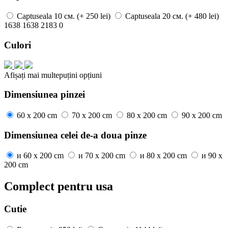
Captuseala
10 см.
(+ 250 lei)
Captuseala
20 см.
(+ 480 lei)
1638
1638
2183
0
Culori
Afișați mai
multe
puțini
opțiuni
Dimensiunea pinzei
60 x 200 cm
70 x 200 cm
80 x 200 cm
90 x 200 cm
Dimensiunea celei de-a doua pinze
и
60 x 200 cm
и
70 x 200 cm
и
80 x 200 cm
и
90 x
200 cm
Complect pentru usa
Cutie