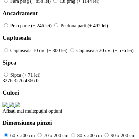
Fara prag
(+ 858 lei)
Cu prag
(+ 1144 lei)
Ancadrament
Pe o parte
(+ 246 lei)
Pe doua parti
(+ 492 lei)
Captuseala
Captuseala
10 см.
(+ 300 lei)
Captuseala
20 см.
(+ 576 lei)
Sipca
Sipca
(+ 71 lei)
3276
3276
4366
0
Culori
Afișați mai
multe
puțini
opțiuni
Dimensiunea pinzei
60 x 200 cm
70 x 200 cm
80 x 200 cm
90 x 200 cm