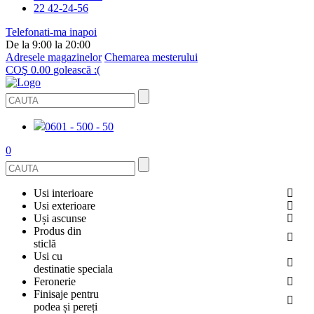
22 42-24-56
Telefonati-ma inapoi
De la 9:00 la 20:00
Adresele magazinelor
Chemarea mesterului
COŞ
0.00
golească :(
0601 - 500 - 50
0
Usi interioare
Usi exterioare
FURNIRUITE
Uși ascunse
USI METALICE
Produs din
STICLĂ
sticlă
ECOFURNIR
Usi cu
PENTRU APARTAMENT
BALUSTRADE ȘI TREPTE
destinatie speciala
OGLINDIT
Feronerie
SMALT
USI ANTIFOC (ANTIINCENDIU)
Finisaje pentru
PENTRU CASA
CABINE DE DUȘ ȘI PEREȚI DESPĂRȚITORI
ACCESORII
podea și pereți
GRESIE PORȚELANATĂ