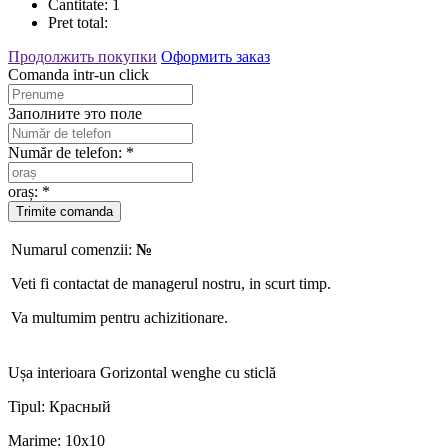
Cantitate:
1
Pret total:
Продолжить покупки
Оформить заказ
Comanda intr-un click
Заполните это поле
Număr de telefon: *
oraș: *
Numarul comenzii:
№
Veti fi contactat de managerul nostru, in scurt timp.
Va multumim pentru achizitionare.
Ușa interioara Gorizontal wenghe cu sticlă
Tipul:
Красный
Marime:
10x10