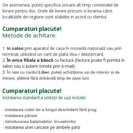
De asemenea, puteți specifica oricare alt timp convenabil de
livrare pentru dvs. Orele de livrare precum si livrarea către
localitățile din regiune sunt stabilite in acord cu clientul.
Cumparaturi placute!
Metode de achitare:
1.
In salon
prin aparatul de casa în monedă națională sau prin
terminal, utilizând un card de plată Visa / Mastercard
2.
În orice filiala a băncii
cu factură (factura poate fi primită în
salon sau o putem trimite prin e-mail)
3.
În rate cu cardul
Liber
, puteți achiziționa uși de interior și de
intrare, plătind fără dobândă timp de șase luni.
Cumparaturi placute!
Instalarea standard a unității de ușă include:
-
instalarea cutiei de-a lungul deschiderii fără prag
-
instalarea pânzei
-
introducerea balamalelor, încuietorilor
- instalarea unei carcase pe ambele părți