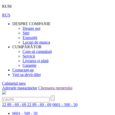
RUM
RUS
DESPRE COMPANIE
Despre noi
Ştiri
Expoziții
Locuri de munca
CUMPĂRĂTOR
Cum să cumpărați
Servicii
Livrarea și plată
Garanție
Contactați-ne
Vrei sa devii diler
Cabinetul meu
Adresele magazinelor
Chemarea mesterului
22 89 - 69 - 69
22 89 - 69 - 69
0601 - 500 - 50
0601 - 500 - 50