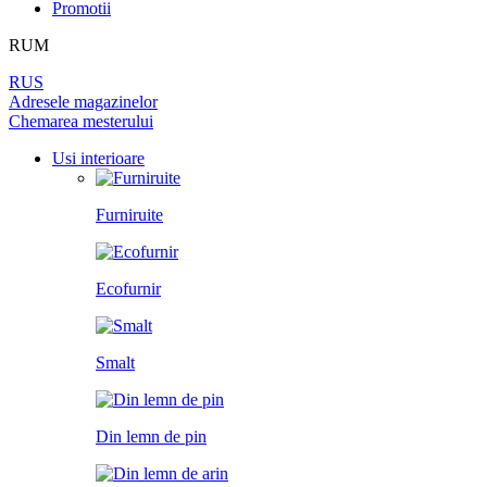
DIN LEMN DE PIN
Promotii
LAMINAT
PEREȚI DESPĂRȚITORI
BALAMALE
PENTRU TAPET ȘI PICTURĂ
RUM
DIN LEMN DE ARIN
PANOURI PENTRU PEREȚI
UȘI
RUS
ÎNCHUETORI
Adresele magazinelor
LICHIDARE DE STOC
Chemarea mesterului
LIMITATOARE
TOATE USILE
Usi interioare
MINERE PENTRU UȘI
Furniruite
SISTEM DE GLISARE
Ecofurnir
Smalt
Din lemn de pin