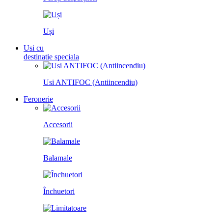
Uși
Usi cu
destinatie speciala
Usi ANTIFOC (Antiincendiu)
Feronerie
Accesorii
Balamale
Închuetori