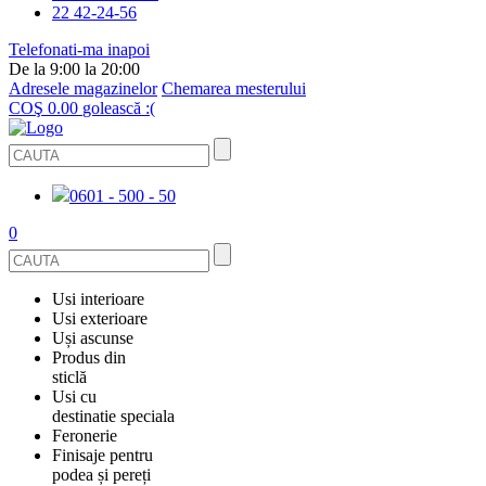
22 42-24-56
Telefonati-ma inapoi
De la 9:00 la 20:00
Adresele magazinelor
Chemarea mesterului
COŞ
0.00
golească :(
0601 - 500 - 50
0
Usi interioare
Usi exterioare
FURNIRUITE
Uși ascunse
USI METALICE
Produs din
STICLĂ
sticlă
ECOFURNIR
Usi cu
PENTRU APARTAMENT
BALUSTRADE ȘI TREPTE
destinatie speciala
OGLINDIT
Feronerie
SMALT
USI ANTIFOC (ANTIINCENDIU)
Finisaje pentru
PENTRU CASA
CABINE DE DUȘ ȘI PEREȚI DESPĂRȚITORI
ACCESORII
podea și pereți
GRESIE PORȚELANATĂ