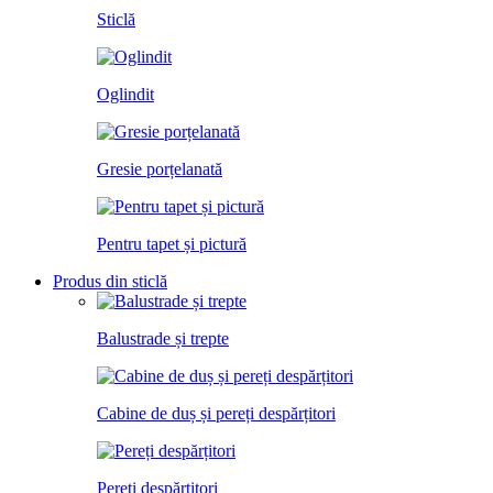
Sticlă
Oglindit
Gresie porțelanată
Pentru tapet și pictură
Produs din sticlă
Balustrade și trepte
Cabine de duș și pereți despărțitori
Pereți despărțitori