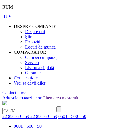
RUM
RUS
DESPRE COMPANIE
Despre noi
Ştiri
Expoziții
Locuri de munca
CUMPĂRĂTOR
Cum să cumpărați
Servicii
Livrarea și plată
Garanție
Contactați-ne
Vrei sa devii diler
Cabinetul meu
Adresele magazinelor
Chemarea mesterului
22 89 - 69 - 69
22 89 - 69 - 69
0601 - 500 - 50
0601 - 500 - 50