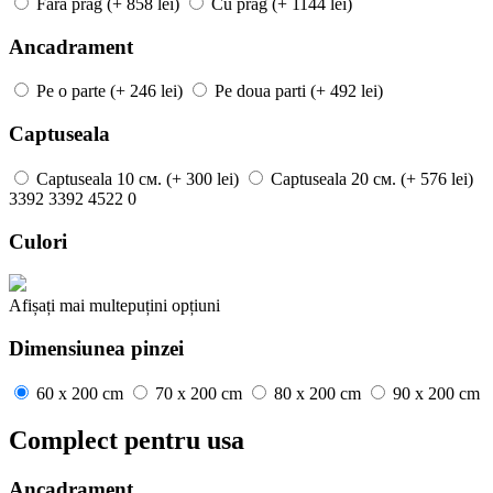
Fara prag
(+ 858 lei)
Cu prag
(+ 1144 lei)
Ancadrament
Pe o parte
(+ 246 lei)
Pe doua parti
(+ 492 lei)
Captuseala
Captuseala
10 см.
(+ 300 lei)
Captuseala
20 см.
(+ 576 lei)
3392
3392
4522
0
Culori
Afișați mai
multe
puțini
opțiuni
Dimensiunea pinzei
60 x 200 cm
70 x 200 cm
80 x 200 cm
90 x 200 cm
Complect pentru usa
Ancadrament