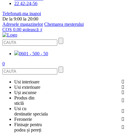
22 42-24-56
Telefonati-ma inapoi
De la 9:00 la 20:00
Adresele magazinelor
Chemarea mesterului
COŞ
0.00
golească :(
0601 - 500 - 50
0
Usi interioare
Usi exterioare
FURNIRUITE
Uși ascunse
USI METALICE
Produs din
STICLĂ
sticlă
ECOFURNIR
Usi cu
PENTRU APARTAMENT
BALUSTRADE ȘI TREPTE
destinatie speciala
OGLINDIT
Feronerie
SMALT
USI ANTIFOC (ANTIINCENDIU)
Finisaje pentru
PENTRU CASA
CABINE DE DUȘ ȘI PEREȚI DESPĂRȚITORI
ACCESORII
podea și pereți
GRESIE PORȚELANATĂ