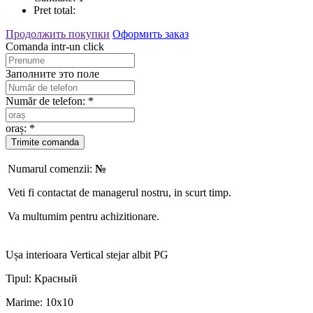
Pret total:
Продолжить покупки
Оформить заказ
Comanda intr-un click
Заполните это поле
Număr de telefon: *
oraș: *
Numarul comenzii:
№
Veti fi contactat de managerul nostru, in scurt timp.
Va multumim pentru achizitionare.
Ușa interioara Vertical stejar albit PG
Tipul:
Красный
Marime:
10x10