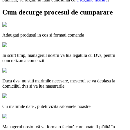
Cum decurge procesul de cumparare
Adaugati produsul in cos si formati comanda
In scurt timp, managerul nostru va lua legatura cu Dvs, pentru
concretizarea comenzii
Daca dvs. nu stiti marimile necesare, mesterul se va deplasa la
domiciliul dvs si va lua masurarile
Cu marimile date , puteti vizita saloanele noastre
Managerul nostru vă va forma o factură care poate fi plătită în