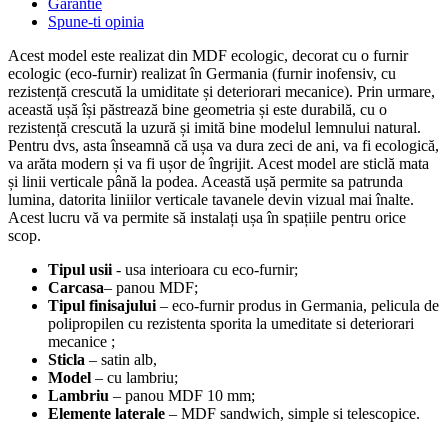
Garantie
Spune-ti opinia
Acest model este realizat din MDF ecologic, decorat cu o furnir
ecologic (eco-furnir) realizat în Germania (furnir inofensiv, cu
rezistență crescută la umiditate și deteriorari mecanice). Prin urmare,
această ușă își păstrează bine geometria și este durabilă, cu o
rezistență crescută la uzură și imită bine modelul lemnului natural.
Pentru dvs, asta înseamnă că ușa va dura zeci de ani, va fi ecologică,
va arăta modern și va fi ușor de îngrijit. Acest model are sticlă mata
și linii verticale până la podea. Această ușă permite sa patrunda
lumina, datorita liniilor verticale tavanele devin vizual mai înalte.
Acest lucru vă va permite să instalați ușa în spațiile pentru orice
scop.
Tipul usii
- usa interioara cu eco-furnir;
Carcasa
– panou MDF;
Tipul finisajului
– eco-furnir produs in Germania, pelicula de
polipropilen cu rezistenta sporita la umeditate si deteriorari
mecanice ;
Sticla
– satin alb,
Model
– cu lambriu;
Lambriu
– panou MDF 10 mm;
Elemente laterale
– MDF sandwich, simple si telescopice.