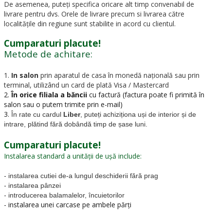
De asemenea, puteți specifica oricare alt timp convenabil de
livrare pentru dvs. Orele de livrare precum si livrarea către
localitățile din regiune sunt stabilite in acord cu clientul.
Cumparaturi placute!
Metode de achitare:
1.
In salon
prin aparatul de casa în monedă națională sau prin
terminal, utilizând un card de plată Visa / Mastercard
2.
În orice filiala a băncii
cu factură (factura poate fi primită în
salon sau o putem trimite prin e-mail)
3.
În rate cu cardul
Liber
, puteți achiziționa uși de interior și de
intrare, plătind fără dobândă timp de șase luni.
Cumparaturi placute!
Instalarea standard a unității de ușă include:
-
instalarea cutiei de-a lungul deschiderii fără prag
-
instalarea pânzei
-
introducerea balamalelor, încuietorilor
- instalarea unei carcase pe ambele părți