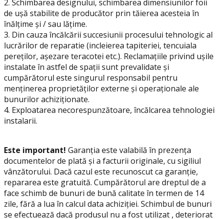
2. Schimbarea designului, schimbarea dimensiunilor foii
de ușă stabilite de producător prin tăierea acesteia în
înălțime și / sau lățime.
3. Din cauza încălcării succesiunii procesului tehnologic al
lucrărilor de reparatie (incleierea tapiteriei, tencuiala
pereților, așezare teracotei etc.). Reclamațiile privind ușile
instalate în astfel de spații sunt prevalidate și
cumpărătorul este singurul responsabil pentru
menținerea proprietăților externe și operaționale ale
bunurilor achiziționate.
4. Exploatarea necorespunzătoare, încălcarea tehnologiei
instalarii.
Este important!
Garanția este valabilă în prezența
documentelor de plată și a facturii originale, cu sigiliul
vânzătorului. Dacă cazul este recunoscut ca garanție,
repararea este gratuită. Cumpărătorul are dreptul de a
face schimb de bunuri de bună calitate în termen de 14
zile, fără a lua în calcul data achiziției. Schimbul de bunuri
se efectuează dacă produsul nu a fost utilizat , deteriorat