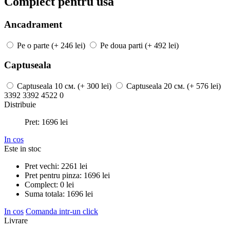
Complect pentru usa
Ancadrament
Pe o parte
(+ 246 lei)
Pe doua parti
(+ 492 lei)
Captuseala
Captuseala
10 см.
(+ 300 lei)
Captuseala
20 см.
(+ 576 lei)
3392
3392
4522
0
Distribuie
Pret:
1696
lei
In cos
Este in stoc
Pret vechi:
2261
lei
Pret pentru pinza:
1696
lei
Complect:
0
lei
Suma totala:
1696
lei
In cos
Comanda intr-un click
Livrare