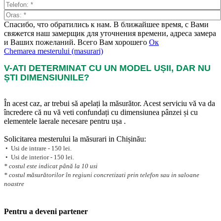
Спасибо, что обратились к нам. В ближайшее время, с Вами
свяжется наш замерщик для уточнения времени, адреса замера
и Ваших пожеланий. Всего Вам хорошего
Ок
Chemarea mesterului (masurari)
V-ATI DETERMINAT CU UN MODEL UȘII, DAR NU
ȘTI DIMENSIUNILE?
În acest caz, ar trebui să apelați la măsurător. Acest serviciu vă va da
încredere că nu vă veti confundați cu dimensiunea pânzei și cu
elementele laerale necesare pentru ușa .
Solicitarea mesterului la măsurari in Chișinău:
• Usi de intrare - 150 lei.
• Usi de interior - 150 lei.
* costul este indicat până la 10 usi
* costul măsurătorilor în regiuni concretizati prin telefon sau in saloane
noastre
Pentru a deveni partener