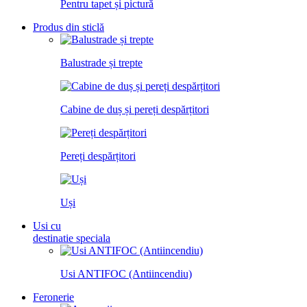
Pentru tapet și pictură
Produs din sticlă
Balustrade și trepte
Cabine de duș și pereți despărțitori
Pereți despărțitori
Uși
Usi cu
destinatie speciala
Usi ANTIFOC (Antiincendiu)
Feronerie