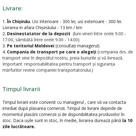
Livrare:
1.
În Chișinău
.
Usi Interioare - 300 lei, usi exterioare - 300 lei.
Livrarea in afara Chișinăului - 13 km / km
2.
Desinestatator de la depozit
(luni-vineri între orele 9.00 -
17.00, sâmbătă între orele 9.00 - 14.00)
3.
Pe teritoriul Moldovei
(consultați managerul)
4.
Compania de transport pe care o alegeți
(compania dvs. de
transport vine în depozitul nostru, preia bunurile și vă livrează.
Important: responsabilitatea pentru transport și siguranța
mărfurilor revine companiei transportatorului.)
Timpul livrarii
Timpul livrarii este convenit cu managerul , care vă va contacta
imediat după plasarea comenzii. Timpul de livrare depinde de
momentul plasării comenzii și de disponibilitatea produselor în
stoc. Daca ușile sunt in stoc, în medie, livrarea durează până
la 10
zile lucrătoare.