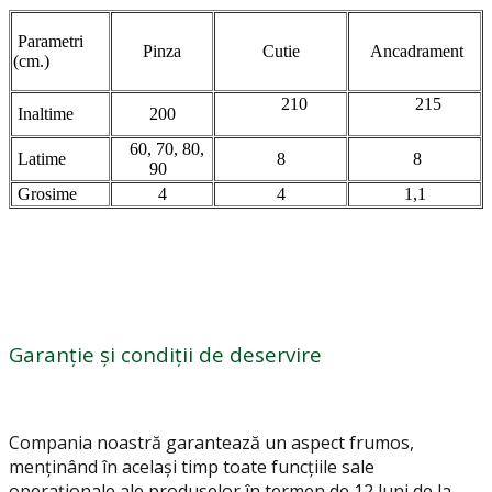
Parametri
Pinza
Cutie
Ancadrament
(cm.)
210
215
Inaltime
200
60, 70, 80,
Latime
8
8
90
Grosime
4
4
1,1
Garanție și condiții de deservire
Compania noastră garantează un aspect frumos,
menținând în același timp toate funcțiile sale
operaționale ale produselor în termen de 12 luni de la