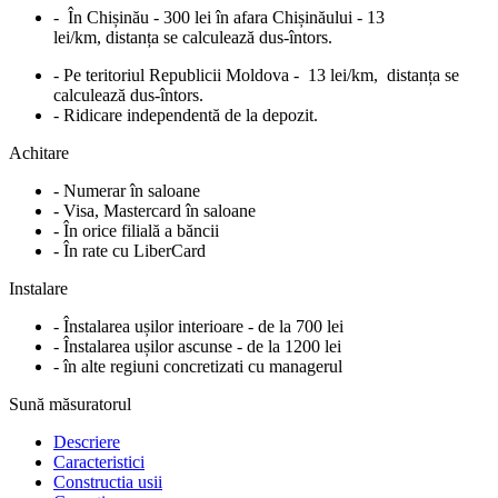
- În Chișinău - 300 lei în afara Chișinăului - 13
lei/km, distanța se calculează dus-întors.
- Pe teritoriul Republicii Moldova - 13 lei/km, distanța se
calculează dus-întors.
- Ridicare independentă de la depozit.
Achitare
- Numerar în saloane
- Visa, Mastercard în saloane
- În orice filială a băncii
- În rate cu LiberCard
Instalare
- Înstalarea ușilor interioare - de la 700 lei
- Înstalarea ușilor ascunse - de la 1200 lei
- în alte regiuni concretizati cu managerul
Sună măsuratorul
Descriere
Caracteristici
Constructia usii