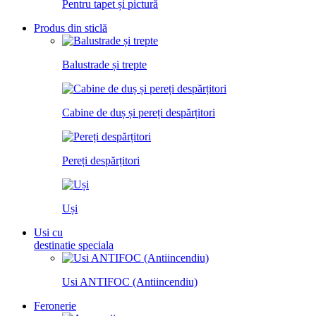
Pentru tapet și pictură
Produs din sticlă
Balustrade și trepte
Cabine de duș și pereți despărțitori
Pereți despărțitori
Uși
Usi cu
destinatie speciala
Usi ANTIFOC (Antiincendiu)
Feronerie