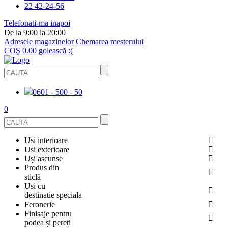
22 42-24-56
Telefonati-ma inapoi
De la 9:00 la 20:00
Adresele magazinelor
Chemarea mesterului
COŞ
0.00
golească :(
0601 - 500 - 50
0
Usi interioare
Usi exterioare
FURNIRUITE
Uși ascunse
USI METALICE
Produs din
STICLĂ
sticlă
ECOFURNIR
Usi cu
PENTRU APARTAMENT
BALUSTRADE ȘI TREPTE
destinatie speciala
OGLINDIT
Feronerie
SMALT
USI ANTIFOC (ANTIINCENDIU)
Finisaje pentru
PENTRU CASA
CABINE DE DUȘ ȘI PEREȚI DESPĂRȚITORI
ACCESORII
podea și pereți
GRESIE PORȚELANATĂ