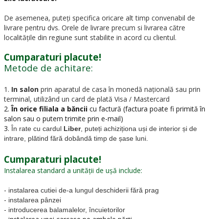
De asemenea, puteți specifica oricare alt timp convenabil de
livrare pentru dvs. Orele de livrare precum si livrarea către
localitățile din regiune sunt stabilite in acord cu clientul.
Cumparaturi placute!
Metode de achitare:
1.
In salon
prin aparatul de casa în monedă națională sau prin
terminal, utilizând un card de plată Visa / Mastercard
2.
În orice filiala a băncii
cu factură (factura poate fi primită în
salon sau o putem trimite prin e-mail)
3.
În rate cu cardul
Liber
, puteți achiziționa uși de interior și de
intrare, plătind fără dobândă timp de șase luni.
Cumparaturi placute!
Instalarea standard a unității de ușă include:
-
instalarea cutiei de-a lungul deschiderii fără prag
-
instalarea pânzei
-
introducerea balamalelor, încuietorilor