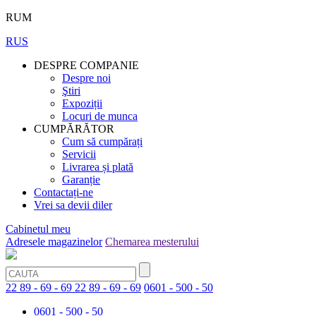
RUM
RUS
DESPRE COMPANIE
Despre noi
Ştiri
Expoziții
Locuri de munca
CUMPĂRĂTOR
Cum să cumpărați
Servicii
Livrarea și plată
Garanție
Contactați-ne
Vrei sa devii diler
Cabinetul meu
Adresele magazinelor
Chemarea mesterului
22 89 - 69 - 69
22 89 - 69 - 69
0601 - 500 - 50
0601 - 500 - 50