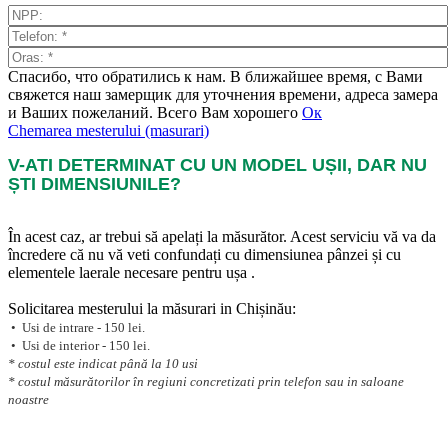
Спасибо, что обратились к нам. В ближайшее время, с Вами
свяжется наш замерщик для уточнения времени, адреса замера
и Ваших пожеланий. Всего Вам хорошего
Ок
Chemarea mesterului (masurari)
V-ATI DETERMINAT CU UN MODEL UȘII, DAR NU
ȘTI DIMENSIUNILE?
În acest caz, ar trebui să apelați la măsurător. Acest serviciu vă va da
încredere că nu vă veti confundați cu dimensiunea pânzei și cu
elementele laerale necesare pentru ușa .
Solicitarea mesterului la măsurari in Chișinău:
• Usi de intrare - 150 lei.
• Usi de interior - 150 lei.
* costul este indicat până la 10 usi
* costul măsurătorilor în regiuni concretizati prin telefon sau in saloane
noastre