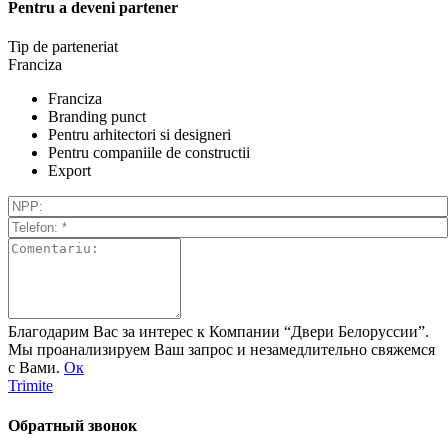
Pentru a deveni partener
Tip de parteneriat
Franciza
Franciza
Branding punct
Pentru arhitectori si designeri
Pentru companiile de constructii
Export
Благодарим Вас за интерес к Компании “Двери Белоруссии”.
Мы проанализируем Ваш запрос и незамедлительно свяжемся
с Вами.
Ок
Trimite
Обратный звонок