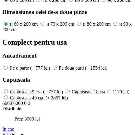
60 x 200 cm
70 x 200 cm
80 x 200 cm
90 x 200 cm
Dimensiunea celei de-a doua pinze
и
60 x 200 cm
и
70 x 200 cm
и
80 x 200 cm
и
90 x
200 cm
Complect pentru usa
Ancadrament
Pe o parte
(+ 777 lei)
Pe doua parti
(+ 1554 lei)
Captuseala
Captuseala
9 см.
(+ 777 lei)
Captuseala
18 см.
(+ 1170 lei)
Captuseala
40 см.
(+ 2457 lei)
6000
6000
0
0
Distribuie
Pret:
3000
lei
In cos
Este in stoc