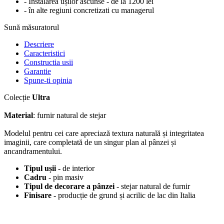
- Înstalarea ușilor ascunse - de la 1200 lei
- în alte regiuni concretizati cu managerul
Sună măsuratorul
Descriere
Caracteristici
Constructia usii
Garantie
Spune-ti opinia
Colecție
Ultra
Material
: furnir natural de stejar
Modelul pentru cei care apreciază textura naturală și integritatea
imaginii, care completată de un singur plan al pânzei și
ancandramentului.
Tipul ușii -
de interior
Cadru
- pin masiv
Tipul de decorare a pânzei
- stejar natural de furnir
Finisare -
producție de grund și acrilic de lac din Italia