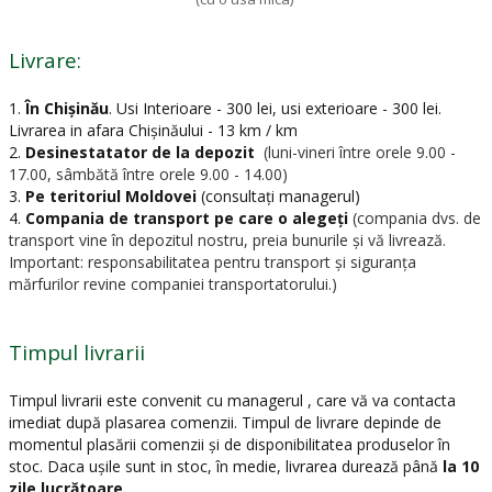
Livrare:
1.
În Chișinău
.
Usi Interioare - 300 lei, usi exterioare - 300 lei.
Livrarea in afara Chișinăului - 13 km / km
2.
Desinestatator de la depozit
(luni-vineri între orele 9.00 -
17.00, sâmbătă între orele 9.00 - 14.00)
3.
Pe teritoriul Moldovei
(consultați managerul)
4.
Compania de transport pe care o alegeți
(compania dvs. de
transport vine în depozitul nostru, preia bunurile și vă livrează.
Important: responsabilitatea pentru transport și siguranța
mărfurilor revine companiei transportatorului.)
Timpul livrarii
Timpul livrarii este convenit cu managerul , care vă va contacta
imediat după plasarea comenzii. Timpul de livrare depinde de
momentul plasării comenzii și de disponibilitatea produselor în
stoc. Daca ușile sunt in stoc, în medie, livrarea durează până
la 10
zile lucrătoare.