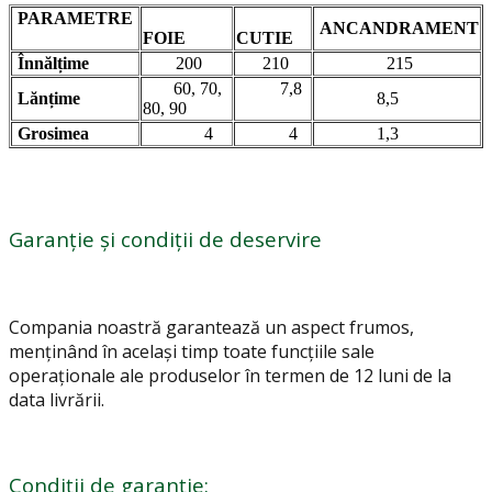
PARAMETRE
ANCANDRAMENT
FOIE
CUTIE
Înnălțime
200
210
215
60, 70,
7,8
Lănțime
8,5
80, 90
Grosimea
4
4
1,3
Garanție și condiții de deservire
Compania noastră garantează un aspect frumos,
menținând în același timp toate funcțiile sale
operaționale ale produselor în termen de 12 luni de la
data livrării.
Condiții de garanție: