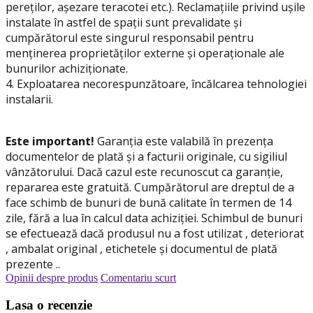
pereților, așezare teracotei etc.). Reclamațiile privind ușile
instalate în astfel de spații sunt prevalidate și
cumpărătorul este singurul responsabil pentru
menținerea proprietăților externe și operaționale ale
bunurilor achiziționate.
4. Exploatarea necorespunzătoare, încălcarea tehnologiei
instalarii.
Este important!
Garanția este valabilă în prezența
documentelor de plată și a facturii originale, cu sigiliul
vânzătorului. Dacă cazul este recunoscut ca garanție,
repararea este gratuită. Cumpărătorul are dreptul de a
face schimb de bunuri de bună calitate în termen de 14
zile, fără a lua în calcul data achiziției. Schimbul de bunuri
se efectuează dacă produsul nu a fost utilizat , deteriorat
, ambalat original , etichetele și documentul de plată
prezente ..
Opinii despre produs
Comentariu scurt
Lasa o recenzie