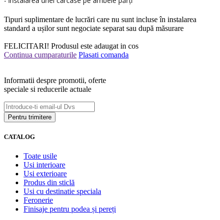
- instalarea unei carcase pe ambele părți
Tipuri suplimentare de lucrări care nu sunt incluse în instalarea
standard a ușilor sunt negociate separat sau după măsurare
FELICITARI!
Produsul este adaugat in cos
Continua cumparaturile
Plasati comanda
Informatii despre promotii, oferte
speciale si reducerile actuale
CATALOG
Toate usile
Usi interioare
Usi exterioare
Produs din sticlă
Usi cu destinatie speciala
Feronerie
Finisaje pentru podea și pereți