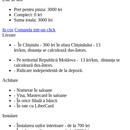
Pret pentru pinza:
3000
lei
Complect:
0
lei
Suma totala:
3000
lei
In cos
Comanda intr-un click
Livrare
- În Chișinău - 300 lei în afara Chișinăului - 13
lei/km, distanța se calculează dus-întors.
- Pe teritoriul Republicii Moldova - 13 lei/km, distanța se
calculează dus-întors.
- Ridicare independentă de la depozit.
Achitare
- Numerar în saloane
- Visa, Mastercard în saloane
- În orice filială a băncii
- În rate cu LiberCard
Instalare
- Înstalarea ușilor interioare - de la 700 lei