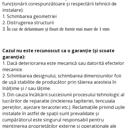
funcționării corespunzătoare și respectării tehnicii de
instalare):
1.
Schimbarea geometriei
2. Distrugerea structurii
3.
În caz de delaminare și fisuri de furnir mai mare de 1 mm
Cazul nu este recunoscut ca o garanție (și scoate
garanția):
1. Dacă deteriorarea este mecanică sau datorită efectelor
mecanice.
2. Schimbarea designului, schimbarea dimensiunilor foii
de ușă stabilite de producător prin tăierea acesteia în
înălțime și / sau lățime.
3. Din cauza încălcării succesiunii procesului tehnologic al
lucrărilor de reparatie (incleierea tapiteriei, tencuiala
pereților, așezare teracotei etc.). Reclamațiile privind ușile
instalate în astfel de spații sunt prevalidate și
cumpărătorul este singurul responsabil pentru
menținerea proprietăților externe și operaționale ale