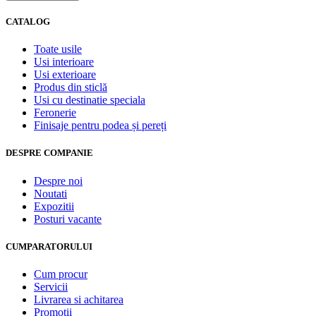
CATALOG
Toate usile
Usi interioare
Usi exterioare
Produs din sticlă
Usi cu destinatie speciala
Feronerie
Finisaje pentru podea și pereți
DESPRE COMPANIE
Despre noi
Noutati
Expozitii
Posturi vacante
CUMPARATORULUI
Cum procur
Servicii
Livrarea si achitarea
Promotii