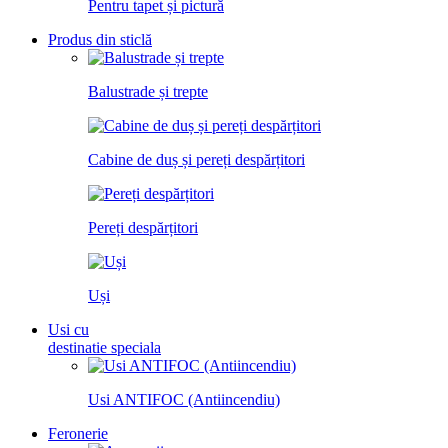
Pentru tapet și pictură
Produs din sticlă
Balustrade și trepte
Cabine de duș și pereți despărțitori
Pereți despărțitori
Uși
Usi cu
destinatie speciala
Usi ANTIFOC (Antiincendiu)
Feronerie