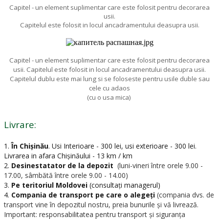
Capitel - un element suplimentar care este folosit pentru decorarea
usii.
Capitelul este folosit in locul ancadramentului deasupra usii.
Capitel - un element suplimentar care este folosit pentru decorarea
usii. Capitelul este folosit in locul ancadramentului deasupra usii.
Capitelul dublu este mai lung si se foloseste pentru usile duble sau
cele cu adaos
(cu o usa mica)
Livrare:
1.
În Chișinău
.
Usi Interioare - 300 lei, usi exterioare - 300 lei.
Livrarea in afara Chișinăului - 13 km / km
2.
Desinestatator de la depozit
(luni-vineri între orele 9.00 -
17.00, sâmbătă între orele 9.00 - 14.00)
3.
Pe teritoriul Moldovei
(consultați managerul)
4.
Compania de transport pe care o alegeți
(compania dvs. de
transport vine în depozitul nostru, preia bunurile și vă livrează.
Important: responsabilitatea pentru transport și siguranța