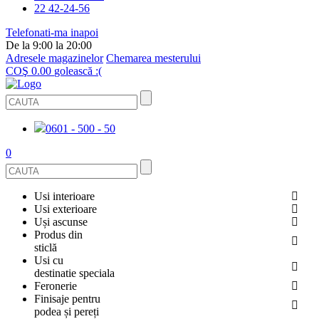
22 42-24-56
Telefonati-ma inapoi
De la 9:00 la 20:00
Adresele magazinelor
Chemarea mesterului
COŞ
0.00
golească :(
0601 - 500 - 50
0
Usi interioare
Usi exterioare
FURNIRUITE
Uși ascunse
USI METALICE
Produs din
STICLĂ
sticlă
ECOFURNIR
Usi cu
PENTRU APARTAMENT
BALUSTRADE ȘI TREPTE
destinatie speciala
OGLINDIT
Feronerie
SMALT
USI ANTIFOC (ANTIINCENDIU)
Finisaje pentru
PENTRU CASA
CABINE DE DUȘ ȘI PEREȚI DESPĂRȚITORI
ACCESORII
podea și pereți
GRESIE PORȚELANATĂ