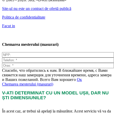
Site-ul nu este un contract de ofertă publică
Politica de confidentialitate
Facut in
Chemarea mesterului (masurari)
Спасибо, что обратились к нам. В ближайшее время, с Вами
свяжется наш замерщик для уточнения времени, адреса замера
и Ваших пожеланий. Всего Вам хорошего
Ок
Chemarea mesterului (masurari)
V-ATI DETERMINAT CU UN MODEL UȘII, DAR NU
ȘTI DIMENSIUNILE?
În acest caz, ar trebui să apelați la măsurător. Acest serviciu vă va da