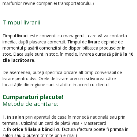
mărfurilor revine companiei transportatorului.)
Timpul livrarii
Timpul livrarii este convenit cu managerul , care vă va contacta
imediat după plasarea comenzii. Timpul de livrare depinde de
momentul plasării comenzii și de disponibilitatea produselor în
stoc. Daca ușile sunt in stoc, în medie, livrarea durează până
la 10
zile lucrătoare.
De asemenea, puteți specifica oricare alt timp convenabil de
livrare pentru dvs. Orele de livrare precum si livrarea către
localitățile din regiune sunt stabilite in acord cu clientul.
Cumparaturi placute!
Metode de achitare:
1.
In salon
prin aparatul de casa în monedă națională sau prin
terminal, utilizând un card de plată Visa / Mastercard
2.
În orice filiala a băncii
cu factură (factura poate fi primită în
salon sau o putem trimite prin e-mail)