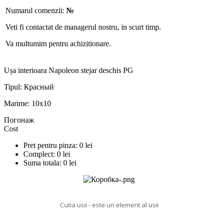
Numarul comenzii:
№
Veti fi contactat de managerul nostru, in scurt timp.
Va multumim pentru achizitionare.
Ușa interioara Napoleon stejar deschis PG
Tipul:
Красный
Marime:
10x10
Погонаж
Cost
Pret pentru pinza:
0
lei
Complect:
0
lei
Suma totala:
0
lei
Cutia usii - este un element al usii