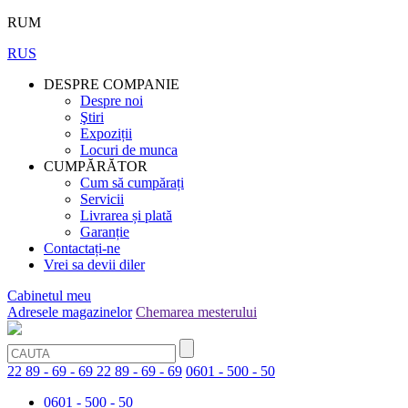
RUM
RUS
DESPRE COMPANIE
Despre noi
Ştiri
Expoziții
Locuri de munca
CUMPĂRĂTOR
Cum să cumpărați
Servicii
Livrarea și plată
Garanție
Contactați-ne
Vrei sa devii diler
Cabinetul meu
Adresele magazinelor
Chemarea mesterului
22 89 - 69 - 69
22 89 - 69 - 69
0601 - 500 - 50
0601 - 500 - 50