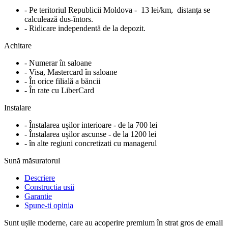
- Pe teritoriul Republicii Moldova - 13 lei/km, distanța se
calculează dus-întors.
- Ridicare independentă de la depozit.
Achitare
- Numerar în saloane
- Visa, Mastercard în saloane
- În orice filială a băncii
- În rate cu LiberCard
Instalare
- Înstalarea ușilor interioare - de la 700 lei
- Înstalarea ușilor ascunse - de la 1200 lei
- în alte regiuni concretizati cu managerul
Sună măsuratorul
Descriere
Constructia usii
Garantie
Spune-ti opinia
Sunt ușile moderne, care au acoperire premium în strat gros de email