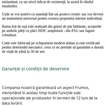
melaminat, cu un nivel ridicat de rezistență, la uzură în rândul
emalurilor.
Ușile se vor potrivi cu ușurință într-un proiect creativ sau vor deveni
un instrument universal pentru crearea propriului interior individual.
Rama foii de ușă este realizată din grinzi de pin îmbinate, acoperite
pe ambele părți cu plăci HDF, umplutură - din PAL sau fagure
cristalizat.
Cutie este fabricată pe echipament modern italian și este verificată
pentru deteriorări mecanice, ceea ce ne permite să garantăm o durată
de viață de până la 30 de ani.
Garanție și condiții de deservire
Compania noastră garantează un aspect frumos,
menținând în același timp toate funcțiile sale
operaționale ale produselor în termen de 12 luni de la
data livrării.