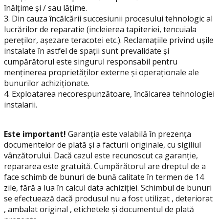
înălțime și / sau lățime.
3. Din cauza încălcării succesiunii procesului tehnologic al
lucrărilor de reparatie (incleierea tapiteriei, tencuiala
pereților, așezare teracotei etc.). Reclamațiile privind ușile
instalate în astfel de spații sunt prevalidate și
cumpărătorul este singurul responsabil pentru
menținerea proprietăților externe și operaționale ale
bunurilor achiziționate.
4. Exploatarea necorespunzătoare, încălcarea tehnologiei
instalarii.
Este important!
Garanția este valabilă în prezența
documentelor de plată și a facturii originale, cu sigiliul
vânzătorului. Dacă cazul este recunoscut ca garanție,
repararea este gratuită. Cumpărătorul are dreptul de a
face schimb de bunuri de bună calitate în termen de 14
zile, fără a lua în calcul data achiziției. Schimbul de bunuri
se efectuează dacă produsul nu a fost utilizat , deteriorat
, ambalat original , etichetele și documentul de plată