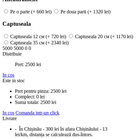
Pe o parte
(+ 660 lei)
Pe doua parti
(+ 1320 lei)
Captuseala
Captuseala
12 см
(+ 720 lei)
Captuseala
20 см
(+ 1170 lei)
Captuseala
35 см
(+ 2340 lei)
5000
5000
0
0
Distribuie
Pret:
2500
lei
In cos
Este in stoc
Pret pentru pinza:
2500
lei
Complect:
0
lei
Suma totala:
2500
lei
In cos
Comanda intr-un click
Livrare
- În Chișinău - 300 lei în afara Chișinăului - 13
lei/km, distanța se calculează dus-întors.