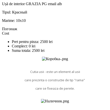
Ușă de interior GRAZIA PG email alb
Tipul:
Красный
Marime:
10x10
Погонаж
Cost
Pret pentru pinza:
2500
lei
Complect:
0
lei
Suma totala:
2500
lei
Cutia usii - este un element al usii
care prezinta o constructie de tip "rama"
care se fixeaza de perete.