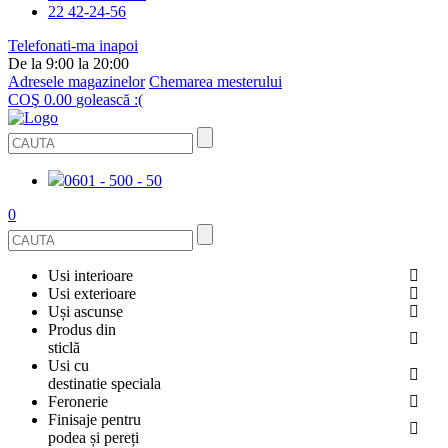
22 42-24-56
Telefonati-ma inapoi
De la 9:00 la 20:00
Adresele magazinelor
Chemarea mesterului
COŞ
0.00
golească :(
0601 - 500 - 50
0
Usi interioare
Usi exterioare
FURNIRUITE
Uși ascunse
USI METALICE
Produs din
STICLĂ
sticlă
ECOFURNIR
Usi cu
PENTRU APARTAMENT
BALUSTRADE ȘI TREPTE
destinatie speciala
OGLINDIT
Feronerie
SMALT
USI ANTIFOC (ANTIINCENDIU)
Finisaje pentru
PENTRU CASA
CABINE DE DUȘ ȘI PEREȚI DESPĂRȚITORI
ACCESORII
podea și pereți
GRESIE PORȚELANATĂ