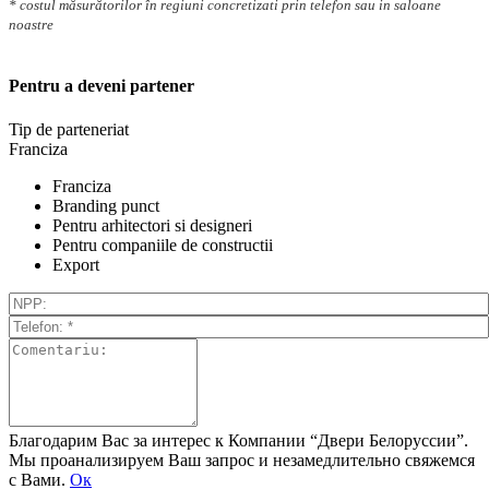
* costul măsurătorilor în regiuni concretizati prin telefon sau in saloane
noastre
Pentru a deveni partener
Tip de parteneriat
Franciza
Franciza
Branding punct
Pentru arhitectori si designeri
Pentru companiile de constructii
Export
Благодарим Вас за интерес к Компании “Двери Белоруссии”.
Мы проанализируем Ваш запрос и незамедлительно свяжемся
с Вами.
Ок