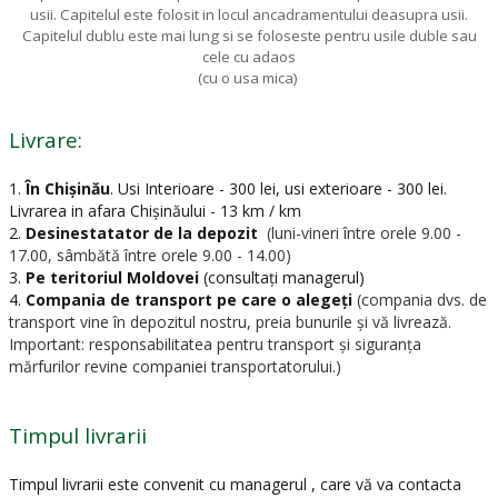
usii. Capitelul este folosit in locul ancadramentului deasupra usii.
Capitelul dublu este mai lung si se foloseste pentru usile duble sau
cele cu adaos
(cu o usa mica)
Livrare:
1.
În Chișinău
.
Usi Interioare - 300 lei, usi exterioare - 300 lei.
Livrarea in afara Chișinăului - 13 km / km
2.
Desinestatator de la depozit
(luni-vineri între orele 9.00 -
17.00, sâmbătă între orele 9.00 - 14.00)
3.
Pe teritoriul Moldovei
(consultați managerul)
4.
Compania de transport pe care o alegeți
(compania dvs. de
transport vine în depozitul nostru, preia bunurile și vă livrează.
Important: responsabilitatea pentru transport și siguranța
mărfurilor revine companiei transportatorului.)
Timpul livrarii
Timpul livrarii este convenit cu managerul , care vă va contacta