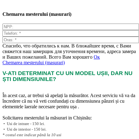
Chemarea mesterului (masurari)
Спасибо, что обратились к нам. В ближайшее время, с Вами
свяжется наш замерщик для уточнения времени, адреса замера
и Ваших пожеланий. Всего Вам хорошего
Ок
Chemarea mesterului (masurari)
V-ATI DETERMINAT CU UN MODEL UȘII, DAR NU
ȘTI DIMENSIUNILE?
În acest caz, ar trebui să apelați la măsurător. Acest serviciu vă va da
încredere că nu vă veti confundați cu dimensiunea pânzei și cu
elementele laerale necesare pentru ușa .
Solicitarea mesterului la măsurari in Chișinău:
• Usi de intrare - 150 lei.
• Usi de interior - 150 lei.
* costul este indicat până la 10 usi