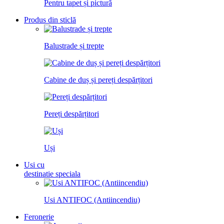
Pentru tapet și pictură
Produs din sticlă
Balustrade și trepte
Cabine de duș și pereți despărțitori
Pereți despărțitori
Uși
Usi cu
destinatie speciala
Usi ANTIFOC (Antiincendiu)
Feronerie