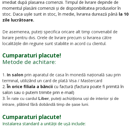
imediat după plasarea comenzii. Timpul de livrare depinde de
momentul plasării comenzii și de disponibilitatea produselor în
stoc. Daca ușile sunt in stoc, în medie, livrarea durează până
la 10
zile lucrătoare.
De asemenea, puteți specifica oricare alt timp convenabil de
livrare pentru dvs. Orele de livrare precum si livrarea către
localitățile din regiune sunt stabilite in acord cu clientul.
Cumparaturi placute!
Metode de achitare:
1.
In salon
prin aparatul de casa în monedă națională sau prin
terminal, utilizând un card de plată Visa / Mastercard
2.
În orice filiala a băncii
cu factură (factura poate fi primită în
salon sau o putem trimite prin e-mail)
3.
În rate cu cardul
Liber
, puteți achiziționa uși de interior și de
intrare, plătind fără dobândă timp de șase luni.
Cumparaturi placute!
Instalarea standard a unității de ușă include: