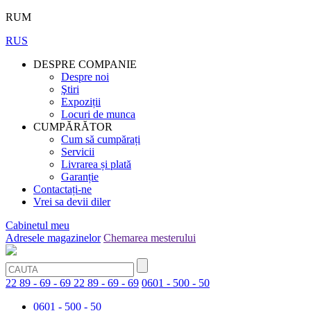
RUM
RUS
DESPRE COMPANIE
Despre noi
Ştiri
Expoziții
Locuri de munca
CUMPĂRĂTOR
Cum să cumpărați
Servicii
Livrarea și plată
Garanție
Contactați-ne
Vrei sa devii diler
Cabinetul meu
Adresele magazinelor
Chemarea mesterului
22 89 - 69 - 69
22 89 - 69 - 69
0601 - 500 - 50
0601 - 500 - 50