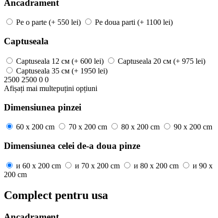
Ancadrament
Pe o parte
(+ 550 lei)
Pe doua parti
(+ 1100 lei)
Captuseala
Captuseala
12 см
(+ 600 lei)
Captuseala
20 см
(+ 975 lei)
Captuseala
35 см
(+ 1950 lei)
2500
2500
0
0
Afișați mai
multe
puțini
opțiuni
Dimensiunea pinzei
60 x 200 cm
70 x 200 cm
80 x 200 cm
90 x 200 cm
Dimensiunea celei de-a doua pinze
и
60 x 200 cm
и
70 x 200 cm
и
80 x 200 cm
и
90 x
200 cm
Complect pentru usa
Ancadrament