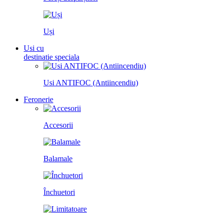
Uși
Usi cu
destinatie speciala
Usi ANTIFOC (Antiincendiu)
Feronerie
Accesorii
Balamale
Închuetori