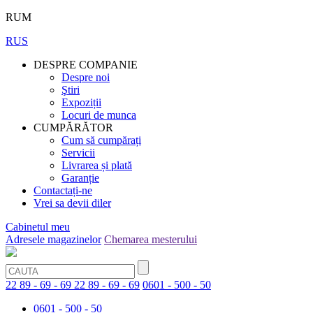
RUM
RUS
DESPRE COMPANIE
Despre noi
Ştiri
Expoziții
Locuri de munca
CUMPĂRĂTOR
Cum să cumpărați
Servicii
Livrarea și plată
Garanție
Contactați-ne
Vrei sa devii diler
Cabinetul meu
Adresele magazinelor
Chemarea mesterului
22 89 - 69 - 69
22 89 - 69 - 69
0601 - 500 - 50
0601 - 500 - 50