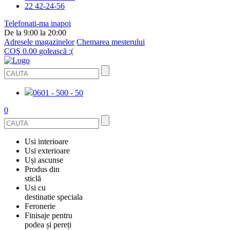
22 42-24-56
Telefonati-ma inapoi
De la 9:00 la 20:00
Adresele magazinelor
Chemarea mesterului
COŞ
0.00
golească :(
0601 - 500 - 50
0
Usi interioare
Usi exterioare
FURNIRUITE
Uși ascunse
USI METALICE
Produs din
STICLĂ
sticlă
ECOFURNIR
Usi cu
PENTRU APARTAMENT
BALUSTRADE ȘI TREPTE
destinatie speciala
OGLINDIT
Feronerie
SMALT
USI ANTIFOC (ANTIINCENDIU)
Finisaje pentru
PENTRU CASA
CABINE DE DUȘ ȘI PEREȚI DESPĂRȚITORI
ACCESORII
podea și pereți
GRESIE PORȚELANATĂ