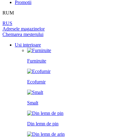
DIN LEMN DE PIN
Promotii
LAMINAT
PEREȚI DESPĂRȚITORI
BALAMALE
PENTRU TAPET ȘI PICTURĂ
RUM
DIN LEMN DE ARIN
PANOURI PENTRU PEREȚI
UȘI
RUS
ÎNCHUETORI
Adresele magazinelor
LICHIDARE DE STOC
Chemarea mesterului
LIMITATOARE
TOATE USILE
Usi interioare
MINERE PENTRU UȘI
Furniruite
SISTEM DE GLISARE
Ecofurnir
Smalt
Din lemn de pin