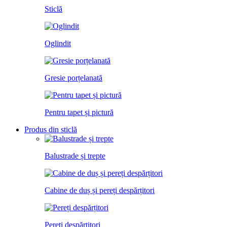
Sticlă
Oglindit
Gresie porțelanată
Pentru tapet și pictură
Produs din sticlă
Balustrade și trepte
Cabine de duș și pereți despărțitori
Pereți despărțitori