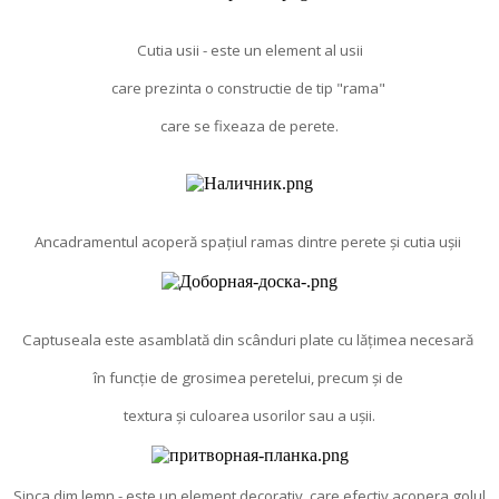
Cutia usii - este un element al usii
care prezinta o constructie de tip "rama"
care se fixeaza de perete.
Ancadramentul acoperă spațiul ramas dintre perete și cutia ușii
Captuseala este asamblată din scânduri plate cu lățimea necesară
în funcție de grosimea peretelui, precum și de
textura și culoarea usorilor sau a ușii.
Sipca dim lemn - este un element decorativ, care efectiv acopera golul