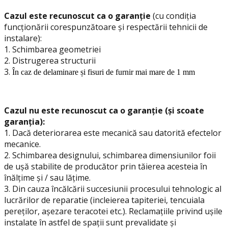
Cazul este recunoscut ca o garanție
(cu condiția
funcționării corespunzătoare și respectării tehnicii de
instalare):
1.
Schimbarea geometriei
2. Distrugerea structurii
3.
În caz de delaminare și fisuri de furnir mai mare de 1 mm
Cazul nu este recunoscut ca o garanție (și scoate
garanția):
1. Dacă deteriorarea este mecanică sau datorită efectelor
mecanice.
2. Schimbarea designului, schimbarea dimensiunilor foii
de ușă stabilite de producător prin tăierea acesteia în
înălțime și / sau lățime.
3. Din cauza încălcării succesiunii procesului tehnologic al
lucrărilor de reparatie (incleierea tapiteriei, tencuiala
pereților, așezare teracotei etc.). Reclamațiile privind ușile
instalate în astfel de spații sunt prevalidate și