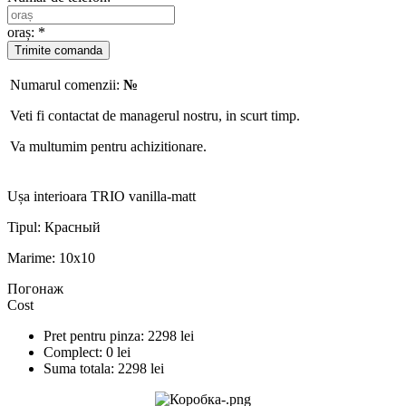
oraș: *
Numarul comenzii:
№
Veti fi contactat de managerul nostru, in scurt timp.
Va multumim pentru achizitionare.
Ușa interioara TRIO vanilla-matt
Tipul:
Красный
Marime:
10x10
Погонаж
Cost
Pret pentru pinza:
2298
lei
Complect:
0
lei
Suma totala:
2298
lei