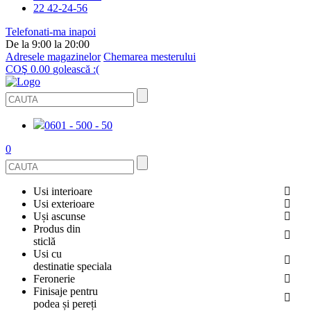
22 42-24-56
Telefonati-ma inapoi
De la 9:00 la 20:00
Adresele magazinelor
Chemarea mesterului
COŞ
0.00
golească :(
0601 - 500 - 50
0
Usi interioare
Usi exterioare
FURNIRUITE
Uși ascunse
USI METALICE
Produs din
STICLĂ
sticlă
ECOFURNIR
Usi cu
PENTRU APARTAMENT
BALUSTRADE ȘI TREPTE
destinatie speciala
OGLINDIT
Feronerie
SMALT
USI ANTIFOC (ANTIINCENDIU)
Finisaje pentru
PENTRU CASA
CABINE DE DUȘ ȘI PEREȚI DESPĂRȚITORI
ACCESORII
podea și pereți
GRESIE PORȚELANATĂ