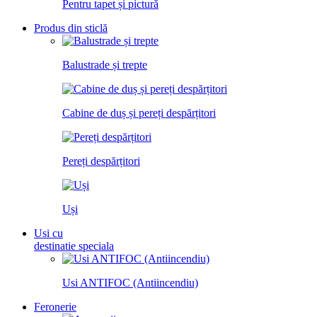
Pentru tapet și pictură
Produs din sticlă
Balustrade și trepte
Cabine de duș și pereți despărțitori
Pereți despărțitori
Uși
Usi cu
destinatie speciala
Usi ANTIFOC (Antiincendiu)
Feronerie