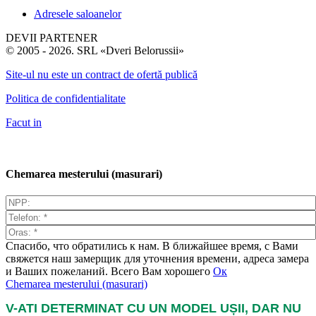
Adresele saloanelor
DEVII PARTENER
© 2005 - 2026. SRL «Dveri Belorussii»
Site-ul nu este un contract de ofertă publică
Politica de confidentialitate
Facut in
Chemarea mesterului (masurari)
Спасибо, что обратились к нам. В ближайшее время, с Вами
свяжется наш замерщик для уточнения времени, адреса замера
и Ваших пожеланий. Всего Вам хорошего
Ок
Chemarea mesterului (masurari)
V-ATI DETERMINAT CU UN MODEL UȘII, DAR NU