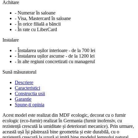
Achitare
- Numerar în saloane
- Visa, Mastercard în saloane
- În orice filială a băncii
- În rate cu LiberCard
Instalare
- Înstalarea ușilor interioare - de la 700 lei
- Înstalarea ușilor ascunse - de la 1200 lei
- în alte regiuni concretizati cu managerul
Sună măsuratorul
Descriere
Caracteristici
Constructia usii
Garantie
Spune-ti opinia
Acest model este realizat din MDF ecologic, decorat cu o furnir
ecologic (eco-furnir) realizat în Germania (furnir inofensiv, cu
rezistență crescută la umiditate și deteriorari mecanice). Prin urmare,
această ușă își păstrează bine geometria și este durabilă, cu o
rezistență crescută la uzură și imită bine modelul lemnului natural.