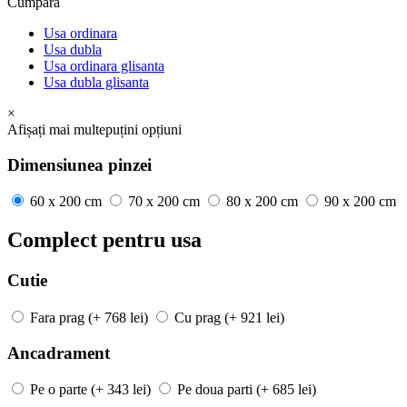
Cumpara
Usa ordinara
Usa dubla
Usa ordinara glisanta
Usa dubla glisanta
×
Afișați mai
multe
puțini
opțiuni
Dimensiunea pinzei
60 x 200 cm
70 x 200 cm
80 x 200 cm
90 x 200 cm
Complect pentru usa
Cutie
Fara prag
(+ 768 lei)
Cu prag
(+ 921 lei)
Ancadrament
Pe o parte
(+ 343 lei)
Pe doua parti
(+ 685 lei)