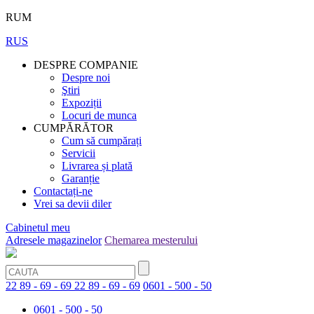
RUM
RUS
DESPRE COMPANIE
Despre noi
Ştiri
Expoziții
Locuri de munca
CUMPĂRĂTOR
Cum să cumpărați
Servicii
Livrarea și plată
Garanție
Contactați-ne
Vrei sa devii diler
Cabinetul meu
Adresele magazinelor
Chemarea mesterului
22 89 - 69 - 69
22 89 - 69 - 69
0601 - 500 - 50
0601 - 500 - 50