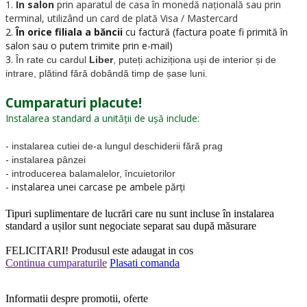
1.
In salon
prin aparatul de casa în monedă națională sau prin
terminal, utilizând un card de plată Visa / Mastercard
2.
În orice filiala a băncii
cu factură (factura poate fi primită în
salon sau o putem trimite prin e-mail)
3.
În rate cu cardul
Liber
, puteți achiziționa uși de interior și de
intrare, plătind fără dobândă timp de șase luni.
Cumparaturi placute!
Instalarea standard a unității de ușă include:
-
instalarea cutiei de-a lungul deschiderii fără prag
-
instalarea pânzei
-
introducerea balamalelor, încuietorilor
- instalarea unei carcase pe ambele părți
Tipuri suplimentare de lucrări care nu sunt incluse în instalarea
standard a ușilor sunt negociate separat sau după măsurare
FELICITARI!
Produsul este adaugat in cos
Continua cumparaturile
Plasati comanda
Informatii despre promotii, oferte