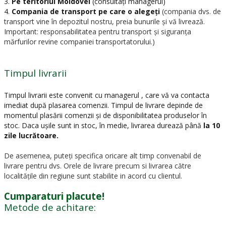
3.
Pe teritoriul Moldovei
(consultați managerul)
4.
Compania de transport pe care o alegeți
(compania dvs. de
transport vine în depozitul nostru, preia bunurile și vă livrează.
Important: responsabilitatea pentru transport și siguranța
mărfurilor revine companiei transportatorului.)
Timpul livrarii
Timpul livrarii este convenit cu managerul , care vă va contacta
imediat după plasarea comenzii. Timpul de livrare depinde de
momentul plasării comenzii și de disponibilitatea produselor în
stoc. Daca ușile sunt in stoc, în medie, livrarea durează până
la 10
zile lucrătoare.
De asemenea, puteți specifica oricare alt timp convenabil de
livrare pentru dvs. Orele de livrare precum si livrarea către
localitățile din regiune sunt stabilite in acord cu clientul.
Cumparaturi placute!
Metode de achitare: