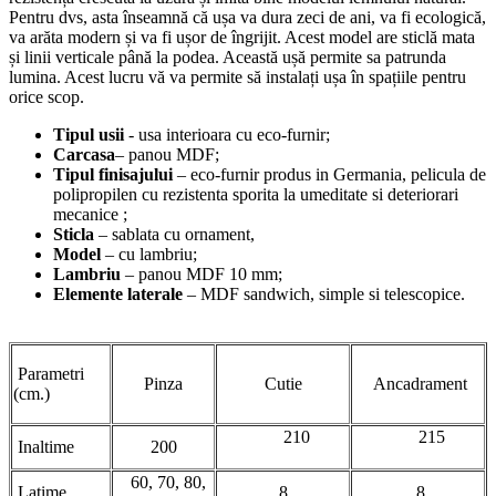
Pentru dvs, asta înseamnă că ușa va dura zeci de ani, va fi ecologică,
va arăta modern și va fi ușor de îngrijit. Acest model are sticlă mata
și linii verticale până la podea. Această ușă permite sa patrunda
lumina. Acest lucru vă va permite să instalați ușa în spațiile pentru
orice scop.
Tipul usii
- usa interioara cu eco-furnir;
Carcasa
– panou MDF;
Tipul finisajului
– eco-furnir produs in Germania, pelicula de
polipropilen cu rezistenta sporita la umeditate si deteriorari
mecanice ;
Sticla
– sablata cu ornament,
Model
– cu lambriu;
Lambriu
– panou MDF 10 mm;
Elemente laterale
– MDF sandwich, simple si telescopice.
Parametri
Pinza
Cutie
Ancadrament
(cm.)
210
215
Inaltime
200
60, 70, 80,
Latime
8
8