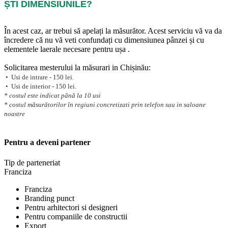
ȘTI DIMENSIUNILE?
În acest caz, ar trebui să apelați la măsurător. Acest serviciu vă va da
încredere că nu vă veti confundați cu dimensiunea pânzei și cu
elementele laerale necesare pentru ușa .
Solicitarea mesterului la măsurari in Chișinău:
• Usi de intrare - 150 lei.
• Usi de interior - 150 lei.
* costul este indicat până la 10 usi
* costul măsurătorilor în regiuni concretizati prin telefon sau in saloane
noastre
Pentru a deveni partener
Tip de parteneriat
Franciza
Franciza
Branding punct
Pentru arhitectori si designeri
Pentru companiile de constructii
Export