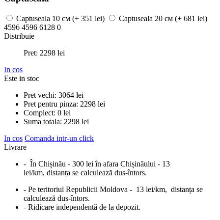
Captuseala
10 см
(+ 351 lei)
Captuseala
20 см
(+ 681 lei)
4596
4596
6128
0
Distribuie
Pret:
2298
lei
In cos
Este in stoc
Pret vechi:
3064
lei
Pret pentru pinza:
2298
lei
Complect:
0
lei
Suma totala:
2298
lei
In cos
Comanda intr-un click
Livrare
- În Chișinău - 300 lei în afara Chișinăului - 13
lei/km, distanța se calculează dus-întors.
- Pe teritoriul Republicii Moldova - 13 lei/km, distanța se
calculează dus-întors.
- Ridicare independentă de la depozit.