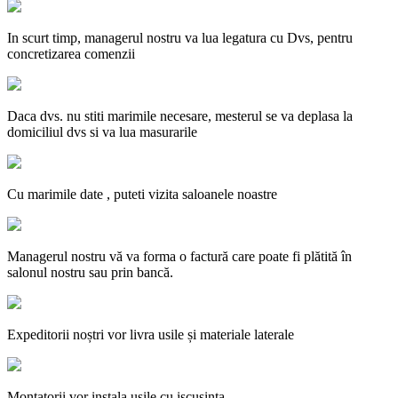
In scurt timp, managerul nostru va lua legatura cu Dvs, pentru
concretizarea comenzii
Daca dvs. nu stiti marimile necesare, mesterul se va deplasa la
domiciliul dvs si va lua masurarile
Cu marimile date , puteti vizita saloanele noastre
Managerul nostru vă va forma o factură care poate fi plătită în
salonul nostru sau prin bancă.
Expeditorii noștri vor livra usile și materiale laterale
Montatorii vor instala usile cu iscusinta