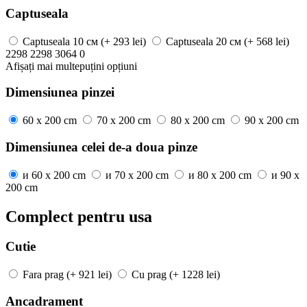
Captuseala
Captuseala
10 см
(+ 293 lei)
Captuseala
20 см
(+ 568 lei)
2298
2298
3064
0
Afișați mai
multe
puțini
opțiuni
Dimensiunea pinzei
60 x 200 cm
70 x 200 cm
80 x 200 cm
90 x 200 cm
Dimensiunea celei de-a doua pinze
и
60 x 200 cm
и
70 x 200 cm
и
80 x 200 cm
и
90 x
200 cm
Complect pentru usa
Cutie
Fara prag
(+ 921 lei)
Cu prag
(+ 1228 lei)
Ancadrament