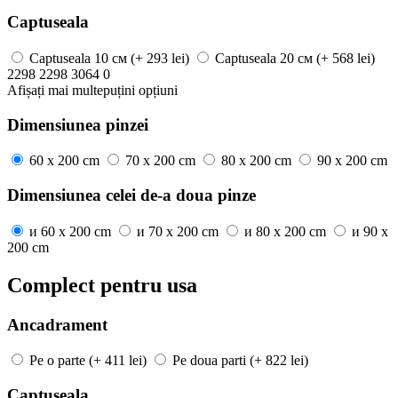
Captuseala
Captuseala
10 см
(+ 293 lei)
Captuseala
20 см
(+ 568 lei)
2298
2298
3064
0
Afișați mai
multe
puțini
opțiuni
Dimensiunea pinzei
60 x 200 cm
70 x 200 cm
80 x 200 cm
90 x 200 cm
Dimensiunea celei de-a doua pinze
и
60 x 200 cm
и
70 x 200 cm
и
80 x 200 cm
и
90 x
200 cm
Complect pentru usa
Ancadrament
Pe o parte
(+ 411 lei)
Pe doua parti
(+ 822 lei)
Captuseala