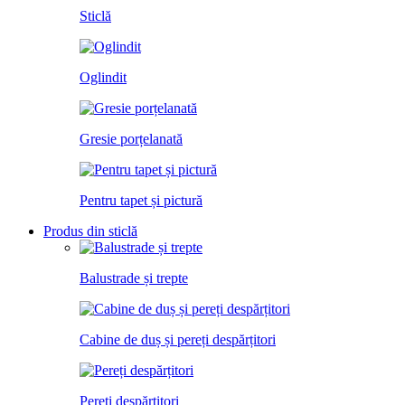
Sticlă
Oglindit
Gresie porțelanată
Pentru tapet și pictură
Produs din sticlă
Balustrade și trepte
Cabine de duș și pereți despărțitori
Pereți despărțitori