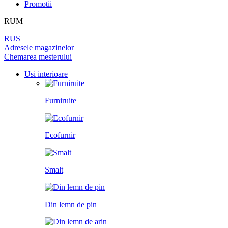
Promotii
PEREȚI DESPĂRȚITORI
LAMINAT
PENTRU TAPET ȘI PICTURĂ
BALAMALE
DIN LEMN DE ARIN
RUM
UȘI
PANOURI PENTRU PEREȚI
ÎNCHUETORI
RUS
LICHIDARE DE STOC
Adresele magazinelor
Chemarea mesterului
LIMITATOARE
TOATE USILE
Usi interioare
MINERE PENTRU UȘI
Furniruite
SISTEM DE GLISARE
Ecofurnir
Smalt
Din lemn de pin