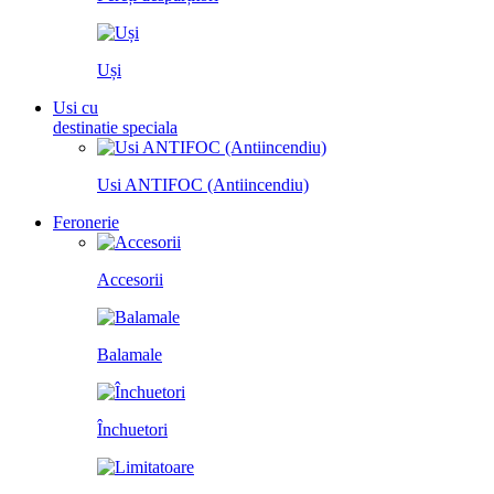
Uși
Usi cu
destinatie speciala
Usi ANTIFOC (Antiincendiu)
Feronerie
Accesorii
Balamale
Închuetori