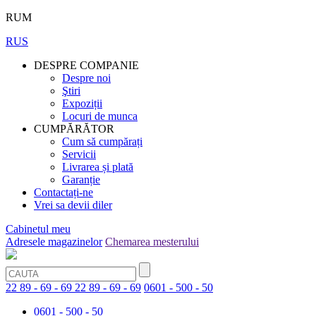
RUM
RUS
DESPRE COMPANIE
Despre noi
Ştiri
Expoziții
Locuri de munca
CUMPĂRĂTOR
Cum să cumpărați
Servicii
Livrarea și plată
Garanție
Contactați-ne
Vrei sa devii diler
Cabinetul meu
Adresele magazinelor
Chemarea mesterului
22 89 - 69 - 69
22 89 - 69 - 69
0601 - 500 - 50
0601 - 500 - 50