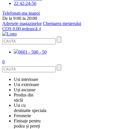
22 42-24-56
Telefonati-ma inapoi
De la 9:00 la 20:00
Adresele magazinelor
Chemarea mesterului
COŞ
0.00
golească :(
0601 - 500 - 50
0
Usi interioare
Usi exterioare
FURNIRUITE
Uși ascunse
USI METALICE
Produs din
STICLĂ
sticlă
ECOFURNIR
Usi cu
PENTRU APARTAMENT
BALUSTRADE ȘI TREPTE
destinatie speciala
OGLINDIT
SMALT
Feronerie
PENTRU CASA
USI ANTIFOC (ANTIINCENDIU)
Finisaje pentru
CABINE DE DUȘ ȘI PEREȚI DESPĂRȚITORI
GRESIE PORȚELANATĂ
ACCESORII
podea și pereți
DIN LEMN DE PIN