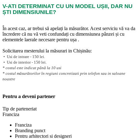
V-ATI DETERMINAT CU UN MODEL UȘII, DAR NU
ȘTI DIMENSIUNILE?
În acest caz, ar trebui să apelați la măsurător. Acest serviciu vă va da
încredere că nu vă veti confundați cu dimensiunea pânzei și cu
elementele laerale necesare pentru ușa .
Solicitarea mesterului la măsurari in Chișinău:
• Usi de intrare - 150 lei.
• Usi de interior - 150 lei.
* costul este indicat până la 10 usi
* costul măsurătorilor în regiuni concretizati prin telefon sau in saloane
noastre
Pentru a deveni partener
Tip de parteneriat
Franciza
Franciza
Branding punct
Pentru arhitectori si designeri