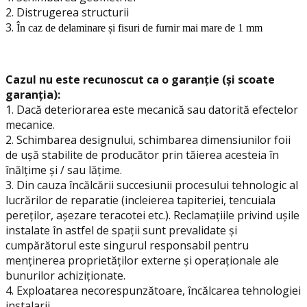
2. Distrugerea structurii
3.
În caz de delaminare și fisuri de furnir mai mare de 1 mm
Cazul nu este recunoscut ca o garanție (și scoate
garanția):
1. Dacă deteriorarea este mecanică sau datorită efectelor
mecanice.
2. Schimbarea designului, schimbarea dimensiunilor foii
de ușă stabilite de producător prin tăierea acesteia în
înălțime și / sau lățime.
3. Din cauza încălcării succesiunii procesului tehnologic al
lucrărilor de reparatie (incleierea tapiteriei, tencuiala
pereților, așezare teracotei etc.). Reclamațiile privind ușile
instalate în astfel de spații sunt prevalidate și
cumpărătorul este singurul responsabil pentru
menținerea proprietăților externe și operaționale ale
bunurilor achiziționate.
4. Exploatarea necorespunzătoare, încălcarea tehnologiei
instalarii.