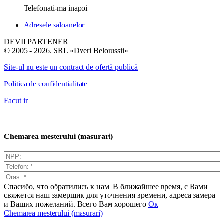
Telefonati-ma inapoi
Adresele saloanelor
DEVII PARTENER
© 2005 - 2026. SRL «Dveri Belorussii»
Site-ul nu este un contract de ofertă publică
Politica de confidentialitate
Facut in
Chemarea mesterului (masurari)
Спасибо, что обратились к нам. В ближайшее время, с Вами
свяжется наш замерщик для уточнения времени, адреса замера
и Ваших пожеланий. Всего Вам хорошего
Ок
Chemarea mesterului (masurari)