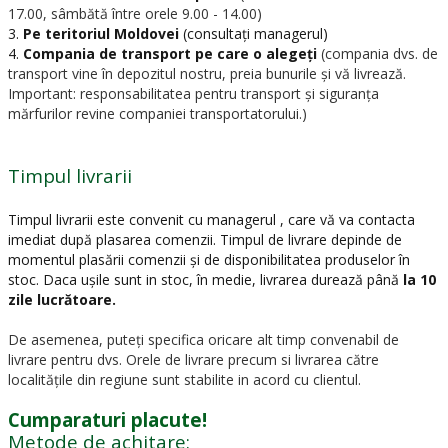
17.00, sâmbătă între orele 9.00 - 14.00)
3.
Pe teritoriul Moldovei
(consultați managerul)
4.
Compania de transport pe care o alegeți
(compania dvs. de
transport vine în depozitul nostru, preia bunurile și vă livrează.
Important: responsabilitatea pentru transport și siguranța
mărfurilor revine companiei transportatorului.)
Timpul livrarii
Timpul livrarii este convenit cu managerul , care vă va contacta
imediat după plasarea comenzii. Timpul de livrare depinde de
momentul plasării comenzii și de disponibilitatea produselor în
stoc. Daca ușile sunt in stoc, în medie, livrarea durează până
la 10
zile lucrătoare.
De asemenea, puteți specifica oricare alt timp convenabil de
livrare pentru dvs. Orele de livrare precum si livrarea către
localitățile din regiune sunt stabilite in acord cu clientul.
Cumparaturi placute!
Metode de achitare: