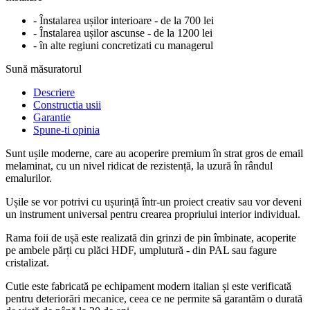
- Înstalarea ușilor interioare - de la 700 lei
- Înstalarea ușilor ascunse - de la 1200 lei
- în alte regiuni concretizati cu managerul
Sună măsuratorul
Descriere
Constructia usii
Garantie
Spune-ti opinia
Sunt ușile moderne, care au acoperire premium în strat gros de email
melaminat, cu un nivel ridicat de rezistență, la uzură în rândul
emalurilor.
Ușile se vor potrivi cu ușurință într-un proiect creativ sau vor deveni
un instrument universal pentru crearea propriului interior individual.
Rama foii de ușă este realizată din grinzi de pin îmbinate, acoperite
pe ambele părți cu plăci HDF, umplutură - din PAL sau fagure
cristalizat.
Cutie este fabricată pe echipament modern italian și este verificată
pentru deteriorări mecanice, ceea ce ne permite să garantăm o durată