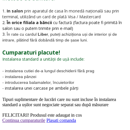
1.
In salon
prin aparatul de casa în monedă națională sau prin
terminal, utilizând un card de plată Visa / Mastercard
2.
În orice filiala a băncii
cu factură (factura poate fi primită în
salon sau o putem trimite prin e-mail)
3.
În rate cu cardul
Liber
, puteți achiziționa uși de interior și de
intrare, plătind fără dobândă timp de șase luni.
Cumparaturi placute!
Instalarea standard a unității de ușă include:
-
instalarea cutiei de-a lungul deschiderii fără prag
-
instalarea pânzei
-
introducerea balamalelor, încuietorilor
- instalarea unei carcase pe ambele părți
Tipuri suplimentare de lucrări care nu sunt incluse în instalarea
standard a ușilor sunt negociate separat sau după măsurare
FELICITARI!
Produsul este adaugat in cos
Continua cumparaturile
Plasati comanda