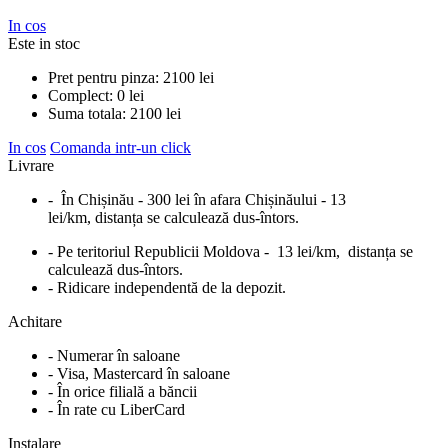
In cos
Este in stoc
Pret pentru pinza:
2100
lei
Complect:
0
lei
Suma totala:
2100
lei
In cos
Comanda intr-un click
Livrare
- În Chișinău - 300 lei în afara Chișinăului - 13
lei/km, distanța se calculează dus-întors.
- Pe teritoriul Republicii Moldova - 13 lei/km, distanța se
calculează dus-întors.
- Ridicare independentă de la depozit.
Achitare
- Numerar în saloane
- Visa, Mastercard în saloane
- În orice filială a băncii
- În rate cu LiberCard
Instalare