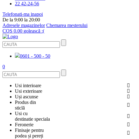
22 42-24-56
Telefonati-ma inapoi
De la 9:00 la 20:00
Adresele magazinelor
Chemarea mesterului
COŞ
0.00
golească :(
0601 - 500 - 50
0
Usi interioare
Usi exterioare
FURNIRUITE
Uși ascunse
USI METALICE
Produs din
STICLĂ
sticlă
ECOFURNIR
Usi cu
PENTRU APARTAMENT
BALUSTRADE ȘI TREPTE
destinatie speciala
OGLINDIT
Feronerie
SMALT
USI ANTIFOC (ANTIINCENDIU)
Finisaje pentru
PENTRU CASA
CABINE DE DUȘ ȘI PEREȚI DESPĂRȚITORI
ACCESORII
podea și pereți
GRESIE PORȚELANATĂ