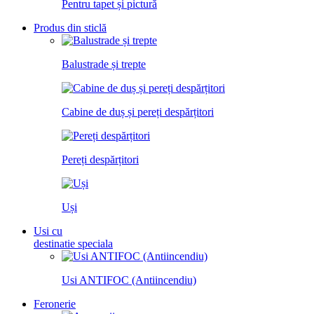
Pentru tapet și pictură
Produs din sticlă
Balustrade și trepte
Cabine de duș și pereți despărțitori
Pereți despărțitori
Uși
Usi cu
destinatie speciala
Usi ANTIFOC (Antiincendiu)
Feronerie