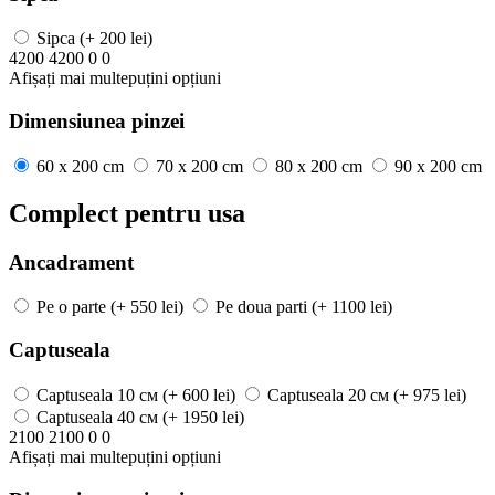
Sipca
(+ 200 lei)
4200
4200
0
0
Afișați mai
multe
puțini
opțiuni
Dimensiunea pinzei
60 x 200 cm
70 x 200 cm
80 x 200 cm
90 x 200 cm
Complect pentru usa
Ancadrament
Pe o parte
(+ 550 lei)
Pe doua parti
(+ 1100 lei)
Captuseala
Captuseala
10 см
(+ 600 lei)
Captuseala
20 см
(+ 975 lei)
Captuseala
40 см
(+ 1950 lei)
2100
2100
0
0
Afișați mai
multe
puțini
opțiuni