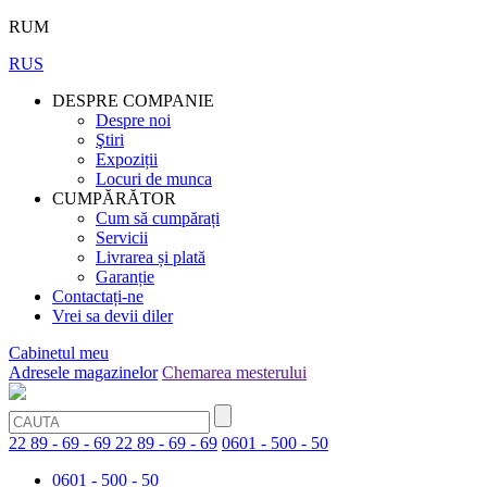
RUM
RUS
DESPRE COMPANIE
Despre noi
Ştiri
Expoziții
Locuri de munca
CUMPĂRĂTOR
Cum să cumpărați
Servicii
Livrarea și plată
Garanție
Contactați-ne
Vrei sa devii diler
Cabinetul meu
Adresele magazinelor
Chemarea mesterului
22 89 - 69 - 69
22 89 - 69 - 69
0601 - 500 - 50
0601 - 500 - 50