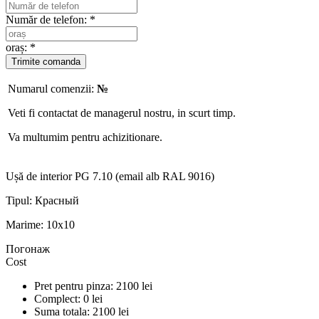
Număr de telefon: *
oraș: *
Numarul comenzii:
№
Veti fi contactat de managerul nostru, in scurt timp.
Va multumim pentru achizitionare.
Ușă de interior PG 7.10 (email alb RAL 9016)
Tipul:
Красный
Marime:
10x10
Погонаж
Cost
Pret pentru pinza:
2100
lei
Complect:
0
lei
Suma totala:
2100
lei