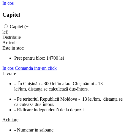
In cos
Capitel
Capitel
(+
lei)
Distribuie
Articol:
Este in stoc
Pret pentru bloc:
14700
lei
In cos
Comanda intr-un click
Livrare
- În Chișinău - 300 lei în afara Chișinăului - 13
lei/km, distanța se calculează dus-întors.
- Pe teritoriul Republicii Moldova - 13 lei/km, distanța se
calculează dus-întors.
- Ridicare independentă de la depozit.
Achitare
- Numerar în saloane