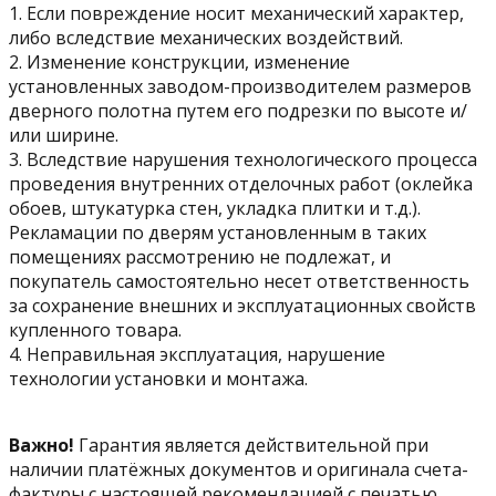
1. Если повреждение носит механический характер,
либо вследствие механических воздействий.
2. Изменение конструкции, изменение
установленных заводом-производителем размеров
дверного полотна путем его подрезки по высоте и/
или ширине.
3. Вследствие нарушения технологического процесса
проведения внутренних отделочных работ (оклейка
обоев, штукатурка стен, укладка плитки и т.д.).
Рекламации по дверям установленным в таких
помещениях рассмотрению не подлежат, и
покупатель самостоятельно несет ответственность
за сохранение внешних и эксплуатационных свойств
купленного товара.
4. Неправильная эксплуатация, нарушение
технологии установки и монтажа.
Важно!
Гарантия является действительной при
наличии платёжных документов и оригинала счета-
фактуры с настоящей рекомендацией с печатью