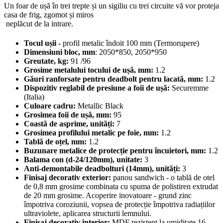
Un foar de ușă în trei trepte și un sigiliu cu trei circuite vă vor proteja
casa de frig, zgomot și miros
neplăcut de la intrare.
Tocul ușii -
profil metalic îndoit 100 mm (Termorupere)
Dimensiuni bloc, mm
: 2050*850, 2050*950
Greutate, kg:
91 /96
Grosime metalului tocului de ușă, mm:
1.2
Găuri ranforsate pentru deadbolt pentru lacată, mm:
1.2
Dispozitiv reglabil de presiune a foii de ușă:
Securemme
(Italia)
Culoare cadru:
Metallic Black
Grosimea foii de ușă, mm:
95
Coastă de asprime, unități:
7
Grosimea profilului metalic pe foie, mm:
1.2
Tablă de oțel, mm:
1.2
Buzunare metalice de protecție pentru încuietori, mm:
1.2
Balama con (d-24/120mm), unitate:
3
Anti-demontabile deadbolturi (14mm), unități:
3
Finisaj decorativ exterior:
panou sandwich - o tablă de otel
de 0,8 mm grosime combinata cu spuma de polistiren extrudat
de 20 mm grosime. Acoperire inovatoare - grund zinc
împotriva coroziunii, vopsea de protecție împotriva radiațiilor
ultraviolete, aplicarea structurii lemnului.
Finisaj decorativ interior:
MDF rezistent la umiditate 16