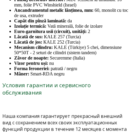
mm, folie PVC Winshield (Israel)
Ancandramentul metalic lănțimea, mm:
60, monolit cu toc
de usa, extruder
Capăt din pînză laminată:
da
Izolație termică:
Vată minerală, folie de izolare
Euro-garnitura usii (circuit), unități:
2
Lăcată de sus:
КАLЕ 257 (Turcia)
Lăcată de jos:
КАLЕ 252 (Turcia)
Mecanism cilindru:
KALE (Türkiye) 5 chei, dimensiune
50*50T - 2 seturi de cilindri (sistem tandem)
Zăvor de noapte:
Securemme (Italia)
Vizor pentru uși:
nu
Forma feroneriei:
patrată / negru
Mâner:
Smart-RDA negru
Условия гарантии и сервисного
обслуживания
Наша компания гарантирует прекрасный внешний
вид с сохранением всех своих эксплуатационных
функций продукции в течение 12 месяцев с момента