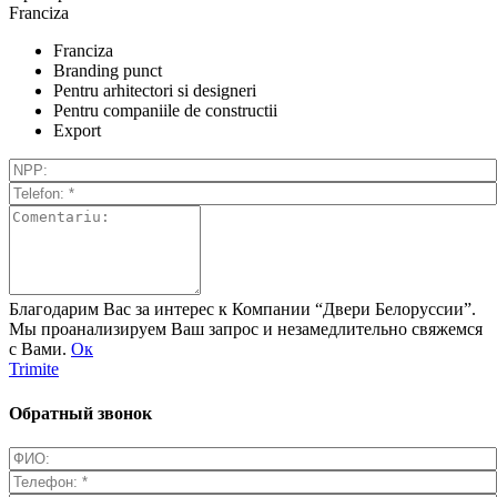
Franciza
Franciza
Branding punct
Pentru arhitectori si designeri
Pentru companiile de constructii
Export
Благодарим Вас за интерес к Компании “Двери Белоруссии”.
Мы проанализируем Ваш запрос и незамедлительно свяжемся
с Вами.
Ок
Trimite
Обратный звонок