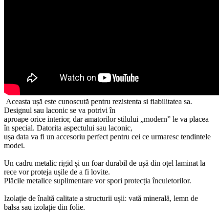
Aceasta ușă este cunoscută pentru rezistenta si fiabilitatea sa.
Designul sau laconic se va potrivi în
aproape orice interior, dar amatorilor stilului „modern” le va placea
în special. Datorita aspectului sau laconic,
ușa data va fi un accesoriu perfect pentru cei ce urmaresc tendintele
modei.
Un cadru metalic rigid și un foar durabil de ușă din oțel laminat la
rece vor proteja ușile de a fi lovite.
Plăcile metalice suplimentare vor spori protecția încuietorilor.
Izolație de înaltă calitate a structurii ușii: vată minerală, lemn de
balsa sau izolație din folie.