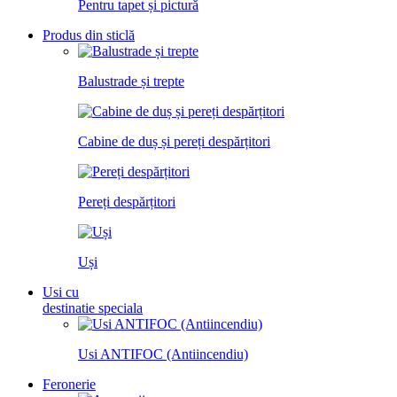
Pentru tapet și pictură
Produs din sticlă
Balustrade și trepte
Cabine de duș și pereți despărțitori
Pereți despărțitori
Uși
Usi cu
destinatie speciala
Usi ANTIFOC (Antiincendiu)
Feronerie