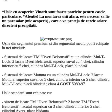
*Usile cu acoperire Vinorit sunt foarte potrivite pentru casele
particulare. *Atentie! La montarea usii afara, este necesar sa fie
un parasolar (mic acoperis) , care o va proteja de razele solare
directe si precipitatii.
Ușile din segmentul premium și din segmentul mediu pot fi echipate
în trei niveluri:
- Sistemul de lacate TM "Dveri Belorussii" cu un cilindru Mul-T-
Lock: 2 lacate Dveri Belarussii: superior suval cu 4 chei; cilindru
inferior cu 5 chei, cilindru Mul-T-Lock, placă blindată
- Sistemul de lacate Mottura cu un cilindru Mul-T-Lock: 2 lacate
Mottura: superior suval cu 5 chei; cilindru inferior cu 5 chei, cilindru
Mul-T-Lock, placă blindată ; clasa 4 GOST 5089-97
Usile standard sunt echipate cu:
- sistem de lacate TM "Dveri Belorussii": 2 lacate TM "Dveri
Belorussii": lacatul superioar cu 3 chei; cilindru inferior 5 chei,
cilindrul Avers, placa blidanta