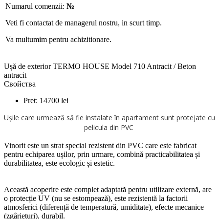
Numarul comenzii:
№
Veti fi contactat de managerul nostru, in scurt timp.
Va multumim pentru achizitionare.
Ușă de exterior TERMO HOUSE Model 710 Antracit / Beton
antracit
Свойства
Pret:
14700
lei
Ușile care urmează să fie instalate în apartament sunt protejate cu
pelicula din PVC
Vinorit este un strat special rezistent din PVC care este fabricat
pentru echiparea ușilor, prin urmare, combină practicabilitatea și
durabilitatea, este ecologic și estetic.
Această acoperire este complet adaptată pentru utilizare externă, are
o protecție UV (nu se estompează), este rezistentă la factorii
atmosferici (diferență de temperatură, umiditate), efecte mecanice
(zgârieturi), durabil.