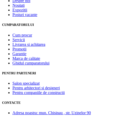
Despre noi
Noutati
Expozitii
Posturi vacante
CUMPARATORULUI
Cum procur
Servicii
Livrarea si achitarea
Promotii
Garantie
Marca de calitate
Ghidul cumparatorului
PENTRU PARTENERI
Salon specializat
Pentru arhitectori si designeri
Pentru companiile de constructii
CONTACTE
Adresa noastra:
mun. Chisinau , str. Uzinelor 90