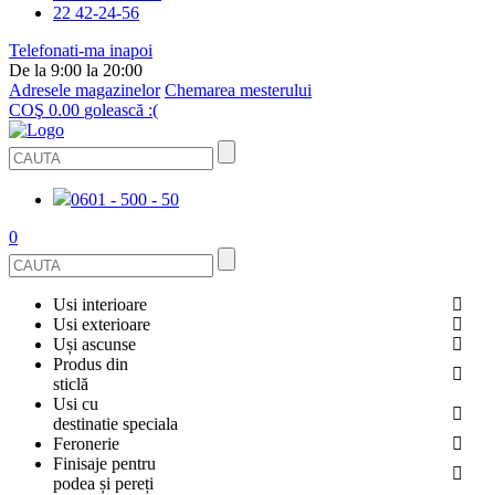
22 42-24-56
Telefonati-ma inapoi
De la 9:00 la 20:00
Adresele magazinelor
Chemarea mesterului
COŞ
0.00
golească :(
0601 - 500 - 50
0
Usi interioare
Usi exterioare
FURNIRUITE
Uși ascunse
USI METALICE
Produs din
STICLĂ
sticlă
ECOFURNIR
Usi cu
PENTRU APARTAMENT
BALUSTRADE ȘI TREPTE
destinatie speciala
OGLINDIT
Feronerie
SMALT
USI ANTIFOC (ANTIINCENDIU)
Finisaje pentru
PENTRU CASA
CABINE DE DUȘ ȘI PEREȚI DESPĂRȚITORI
ACCESORII
podea și pereți
GRESIE PORȚELANATĂ