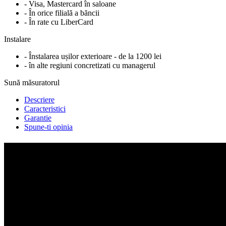
- Visa, Mastercard în saloane
- În orice filială a băncii
- În rate cu LiberCard
Instalare
- Înstalarea ușilor exterioare - de la 1200 lei
- în alte regiuni concretizati cu managerul
Sună măsuratorul
Descriere
Caracteristici
Garantie
Spune-ti opinia