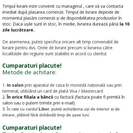
Timpul livrarii este convenit cu managerul , care vă va contacta
imediat după plasarea comenzii. Timpul de livrare depinde de
momentul plasării comenzii și de disponibilitatea produselor în
stoc. Daca ușile sunt in stoc, în medie, livrarea durează până
la 10
zile lucrătoare.
De asemenea, puteți specifica oricare alt timp convenabil de
livrare pentru dvs. Orele de livrare precum si livrarea către
localitățile din regiune sunt stabilite in acord cu clientul.
Cumparaturi placute!
Metode de achitare:
1.
In salon
prin aparatul de casa în monedă națională sau prin
terminal, utilizând un card de plată Visa / Mastercard
2.
În orice filiala a băncii
cu factură (factura poate fi primită în
salon sau o putem trimite prin e-mail)
3.
În rate cu cardul
Liber
, puteți achiziționa uși de interior și de
intrare, plătind fără dobândă timp de șase luni.
Cumparaturi placute!