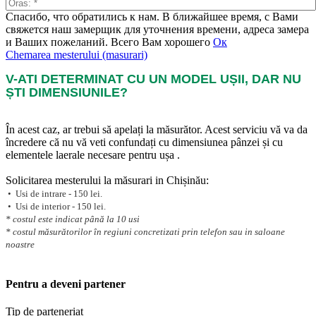
Спасибо, что обратились к нам. В ближайшее время, с Вами
свяжется наш замерщик для уточнения времени, адреса замера
и Ваших пожеланий. Всего Вам хорошего
Ок
Chemarea mesterului (masurari)
V-ATI DETERMINAT CU UN MODEL UȘII, DAR NU
ȘTI DIMENSIUNILE?
În acest caz, ar trebui să apelați la măsurător. Acest serviciu vă va da
încredere că nu vă veti confundați cu dimensiunea pânzei și cu
elementele laerale necesare pentru ușa .
Solicitarea mesterului la măsurari in Chișinău:
• Usi de intrare - 150 lei.
• Usi de interior - 150 lei.
* costul este indicat până la 10 usi
* costul măsurătorilor în regiuni concretizati prin telefon sau in saloane
noastre
Pentru a deveni partener
Tip de parteneriat