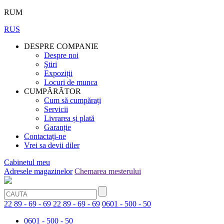
RUM
RUS
DESPRE COMPANIE
Despre noi
Ştiri
Expoziții
Locuri de munca
CUMPĂRĂTOR
Cum să cumpărați
Servicii
Livrarea și plată
Garanție
Contactați-ne
Vrei sa devii diler
Cabinetul meu
Adresele magazinelor
Chemarea mesterului
22 89 - 69 - 69
22 89 - 69 - 69
0601 - 500 - 50
0601 - 500 - 50