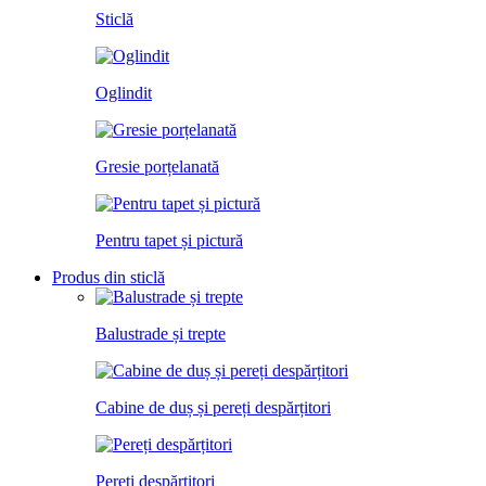
Sticlă
Oglindit
Gresie porțelanată
Pentru tapet și pictură
Produs din sticlă
Balustrade și trepte
Cabine de duș și pereți despărțitori
Pereți despărțitori