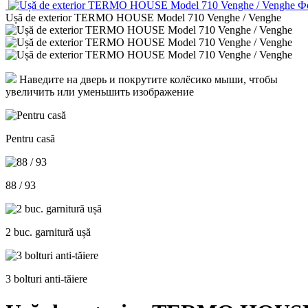
Ușă de exterior TERMO HOUSE Model 710 Venghe / Venghe
Наведите на дверь и покрутите колёсико мыши, чтобы
увеличить или уменьшить изображение
Pentru casă
88 / 93
2 buc. garnitură ușă
3 bolturi anti-tăiere