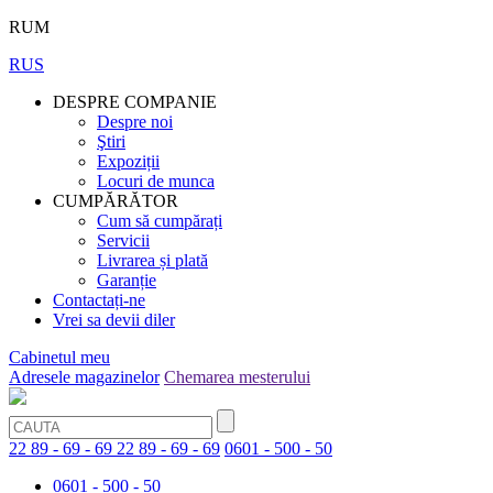
RUM
RUS
DESPRE COMPANIE
Despre noi
Ştiri
Expoziții
Locuri de munca
CUMPĂRĂTOR
Cum să cumpărați
Servicii
Livrarea și plată
Garanție
Contactați-ne
Vrei sa devii diler
Cabinetul meu
Adresele magazinelor
Chemarea mesterului
22 89 - 69 - 69
22 89 - 69 - 69
0601 - 500 - 50
0601 - 500 - 50