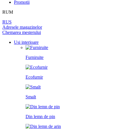
DIN LEMN DE PIN
Promotii
LAMINAT
PEREȚI DESPĂRȚITORI
BALAMALE
PENTRU TAPET ȘI PICTURĂ
RUM
DIN LEMN DE ARIN
PANOURI PENTRU PEREȚI
UȘI
RUS
ÎNCHUETORI
Adresele magazinelor
LICHIDARE DE STOC
Chemarea mesterului
LIMITATOARE
TOATE USILE
Usi interioare
MINERE PENTRU UȘI
Furniruite
SISTEM DE GLISARE
Ecofurnir
Smalt
Din lemn de pin