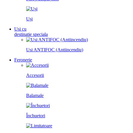
Uși
Usi cu
destinatie speciala
Usi ANTIFOC (Antiincendiu)
Feronerie
Accesorii
Balamale
Închuetori