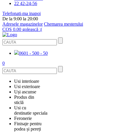
22 42-24-56
Telefonati-ma inapoi
De la 9:00 la 20:00
Adresele magazinelor
Chemarea mesterului
COŞ
0.00
golească :(
0601 - 500 - 50
0
Usi interioare
Usi exterioare
FURNIRUITE
Uși ascunse
USI METALICE
Produs din
STICLĂ
sticlă
ECOFURNIR
Usi cu
PENTRU APARTAMENT
BALUSTRADE ȘI TREPTE
destinatie speciala
OGLINDIT
Feronerie
SMALT
USI ANTIFOC (ANTIINCENDIU)
Finisaje pentru
PENTRU CASA
CABINE DE DUȘ ȘI PEREȚI DESPĂRȚITORI
ACCESORII
podea și pereți
GRESIE PORȚELANATĂ