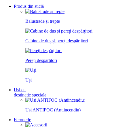
Produs din sticlă
Balustrade și trepte
Cabine de duș și pereți despărțitori
Pereți despărțitori
Uși
Usi cu
destinatie speciala
Usi ANTIFOC (Antiincendiu)
Feronerie