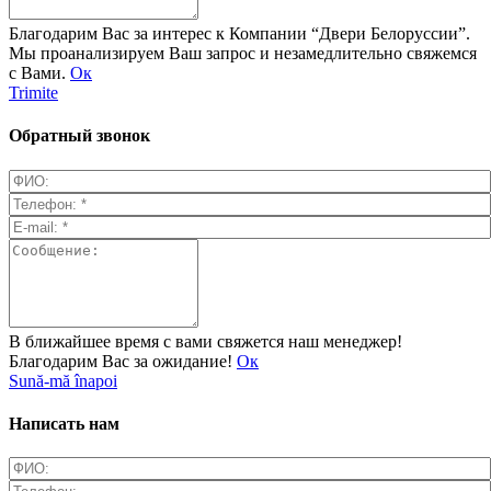
Благодарим Вас за интерес к Компании “Двери Белоруссии”.
Мы проанализируем Ваш запрос и незамедлительно свяжемся
с Вами.
Ок
Trimite
Обратный звонок
В ближайшее время с вами свяжется наш менеджер!
Благодарим Вас за ожидание!
Ок
Sună-mă înapoi
Написать нам