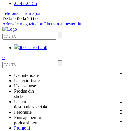
22 42-24-56
Telefonati-ma inapoi
De la 9:00 la 20:00
Adresele magazinelor
Chemarea mesterului
0601 - 500 - 50
0
Usi interioare
Usi exterioare
FURNIRUITE
Uși ascunse
USI METALICE
Produs din
STICLĂ
sticlă
ECOFURNIR
Usi cu
PENTRU APARTAMENT
BALUSTRADE ȘI TREPTE
destinatie speciala
OGLINDIT
SMALT
Feronerie
PENTRU CASA
USI ANTIFOC (ANTIINCENDIU)
Finisaje pentru
CABINE DE DUȘ ȘI PEREȚI DESPĂRȚITORI
GRESIE PORȚELANATĂ
ACCESORII
podea și pereți
DIN LEMN DE PIN
Promotii