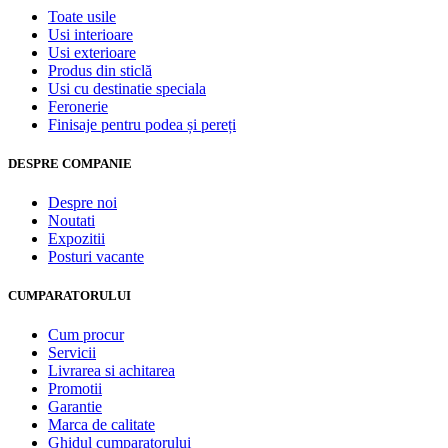
Toate usile
Usi interioare
Usi exterioare
Produs din sticlă
Usi cu destinatie speciala
Feronerie
Finisaje pentru podea și pereți
DESPRE COMPANIE
Despre noi
Noutati
Expozitii
Posturi vacante
CUMPARATORULUI
Cum procur
Servicii
Livrarea si achitarea
Promotii
Garantie
Marca de calitate
Ghidul cumparatorului