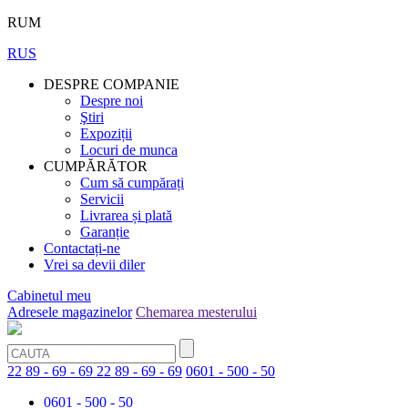
RUM
RUS
DESPRE COMPANIE
Despre noi
Ştiri
Expoziții
Locuri de munca
CUMPĂRĂTOR
Cum să cumpărați
Servicii
Livrarea și plată
Garanție
Contactați-ne
Vrei sa devii diler
Cabinetul meu
Adresele magazinelor
Chemarea mesterului
22 89 - 69 - 69
22 89 - 69 - 69
0601 - 500 - 50
0601 - 500 - 50