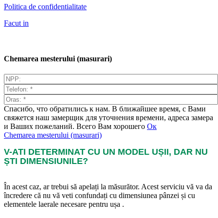
Politica de confidentialitate
Facut in
Chemarea mesterului (masurari)
Спасибо, что обратились к нам. В ближайшее время, с Вами
свяжется наш замерщик для уточнения времени, адреса замера
и Ваших пожеланий. Всего Вам хорошего
Ок
Chemarea mesterului (masurari)
V-ATI DETERMINAT CU UN MODEL UȘII, DAR NU
ȘTI DIMENSIUNILE?
În acest caz, ar trebui să apelați la măsurător. Acest serviciu vă va da
încredere că nu vă veti confundați cu dimensiunea pânzei și cu
elementele laerale necesare pentru ușa .