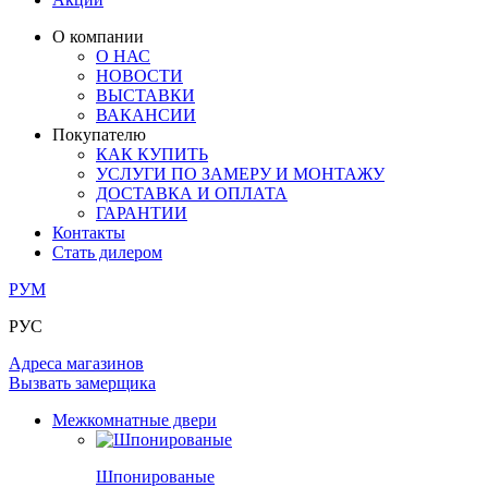
ЛАМИНАТ
ОГРАЖДЕНИЯ И СТУПЕНИ
ЗАМКИ
ПОД ОБОИ И ПОКРАСКУ
О компании
ИЗ МАССИВА ОЛЬХИ
О НАС
СТЕНОВЫЕ ПАНЕЛИ
РАЗДВИЖНЫЕ ПЕРЕГОРОДКИ
НОВОСТИ
КОМПЛЕКТУЮЩИЕ
РАСПРОДАЖА ОСТАТКОВ
ВЫСТАВКИ
ВАКАНСИИ
ОГРАНИЧИТЕЛИ
Покупателю
ВСЕ ДВЕРИ
КАК КУПИТЬ
УСЛУГИ ПО ЗАМЕРУ И МОНТАЖУ
ПЕТЛИ
ДОСТАВКА И ОПЛАТА
ГАРАНТИИ
Контакты
РАЗДВИЖНАЯ СИСТЕМА
Стать дилером
РУМ
РУС
Адреса магазинов
Вызвать замерщика
Межкомнатные двери
Шпонированые