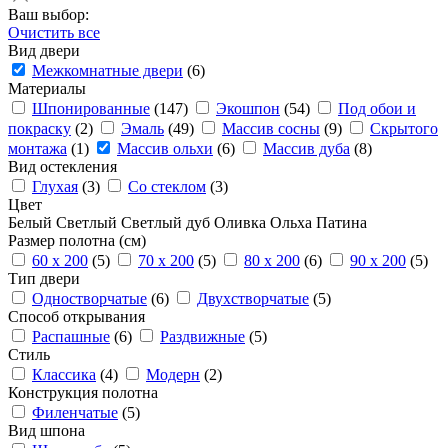
Ваш выбор:
Очистить все
Вид двери
Межкомнатные двери
(6)
Материалы
Шпонированные
(147)
Экошпон
(54)
Под обои и
покраску
(2)
Эмаль
(49)
Массив сосны
(9)
Скрытого
монтажа
(1)
Массив ольхи
(6)
Массив дуба
(8)
Вид остекления
Глухая
(3)
Со стеклом
(3)
Цвет
Белый
Светлый
Светлый дуб
Оливка
Ольха
Патина
Размер полотна (см)
60 x 200
(5)
70 x 200
(5)
80 x 200
(6)
90 x 200
(5)
Тип двери
Одностворчатые
(6)
Двухстворчатые
(5)
Способ открывания
Распашные
(6)
Раздвижные
(5)
Стиль
Классика
(4)
Модерн
(2)
Конструкция полотна
Филенчатые
(5)
Вид шпона