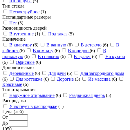
Шпон дуба
(5)
Тип стекла
Пескоструйное
(1)
Нестандартные размеры
Нет
(5)
Разновидность дверей
Внутренние
(1)
Под заказ
(5)
Назначение
В квартиру
(6)
В ванную
(6)
В детскую
(6)
В
кабинет
(6)
В комнату
(6)
В коридор
(6)
В
прихожую
(6)
В спальню
(6)
В туалет
(6)
На кухню
(6)
Офисные
(6)
Дополнительно
Деревянные
(6)
Для дачи
(6)
Для загородного дома
(6)
Для коттеджа
(6)
Дорогие
(3)
Из массива
(6)
Красивые
(6)
Тип открывания
Наружное открывание
(6)
Раздвижная дверь
(5)
Распродажа
Участвует в распродаже
(1)
Цена (лей)
От
До
1050