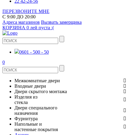
22 42-24-56
ПЕРЕЗВОНИТЕ МНЕ
С 9:00 ДО 20:00
Адреса магазинов
Вызвать замерщика
КОРЗИНА
0 лей
пуста :(
0601 - 500 - 50
0
Межкомнатные двери
Входные двери
ШПОНИРОВАНЫЕ
Двери скрытого монтажа
МЕТАЛЛИЧЕСКИЕ ДВЕРИ
Изделия из
СТЕКЛЯННЫЕ
стекла
ЭКОШПОН
Двери специального
В КВАРТИРУ
ДВЕРИ
назначения
ЗЕРКАЛЬНЫЕ
Фурнитура
ЭМАЛЬ
ПРОТИВОПОЖАРНЫЕ
Напольные и
ДЛЯ ДОМА
ДУШЕВЫЕ КАБИНЫ И ПЕРЕГОРОДКИ
ДВЕРНЫЕ РУЧКИ
настенные покрытия
КЕРАМОГРАНИТ
ИЗ МАССИВА СОСНЫ
Акции