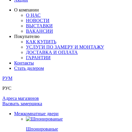
ОГРАЖДЕНИЯ И СТУПЕНИ
ЛАМИНАТ
ПОД ОБОИ И ПОКРАСКУ
ЗАМКИ
ИЗ МАССИВА ОЛЬХИ
О компании
О НАС
РАЗДВИЖНЫЕ ПЕРЕГОРОДКИ
СТЕНОВЫЕ ПАНЕЛИ
КОМПЛЕКТУЮЩИЕ
НОВОСТИ
РАСПРОДАЖА ОСТАТКОВ
ВЫСТАВКИ
ВАКАНСИИ
ОГРАНИЧИТЕЛИ
ВСЕ ДВЕРИ
Покупателю
КАК КУПИТЬ
ПЕТЛИ
УСЛУГИ ПО ЗАМЕРУ И МОНТАЖУ
ДОСТАВКА И ОПЛАТА
ГАРАНТИИ
РАЗДВИЖНАЯ СИСТЕМА
Контакты
Стать дилером
РУМ
РУС
Адреса магазинов
Вызвать замерщика
Межкомнатные двери
Шпонированые