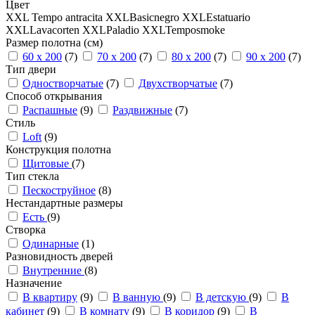
Цвет
XXL Tempo antracita
XXLBasicnegro
XXLEstatuario
XXLLavacorten
XXLPaladio
XXLTemposmoke
Размер полотна (см)
60 x 200
(7)
70 x 200
(7)
80 x 200
(7)
90 x 200
(7)
Тип двери
Одностворчатые
(7)
Двухстворчатые
(7)
Способ открывания
Распашные
(9)
Раздвижные
(7)
Стиль
Loft
(9)
Конструкция полотна
Щитовые
(7)
Тип стекла
Пескоструйное
(8)
Нестандартные размеры
Есть
(9)
Створка
Одинарные
(1)
Разновидность дверей
Внутренние
(8)
Назначение
В квартиру
(9)
В ванную
(9)
В детскую
(9)
В
кабинет
(9)
В комнату
(9)
В коридор
(9)
В