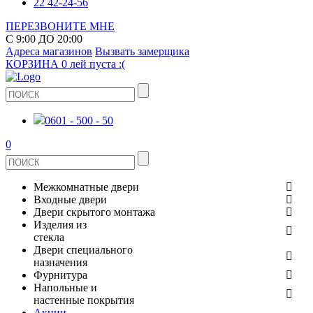
22 42-24-56
ПЕРЕЗВОНИТЕ МНЕ
С 9:00 ДО 20:00
Адреса магазинов
Вызвать замерщика
КОРЗИНА
0 лей
пуста :(
0601 - 500 - 50
0
Межкомнатные двери
Входные двери
ШПОНИРОВАНЫЕ
Двери скрытого монтажа
МЕТАЛЛИЧЕСКИЕ ДВЕРИ
Изделия из
СТЕКЛЯННЫЕ
стекла
ЭКОШПОН
Двери специального
В КВАРТИРУ
ДВЕРИ
назначения
ЗЕРКАЛЬНЫЕ
ЭМАЛЬ
Фурнитура
ДЛЯ ДОМА
ПРОТИВОПОЖАРНЫЕ
Напольные и
ДУШЕВЫЕ КАБИНЫ И ПЕРЕГОРОДКИ
КЕРАМОГРАНИТ
ДВЕРНЫЕ РУЧКИ
настенные покрытия
ИЗ МАССИВА СОСНЫ
Акции