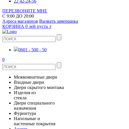
22 42-24-56
ПЕРЕЗВОНИТЕ МНЕ
С 9:00 ДО 20:00
Адреса магазинов
Вызвать замерщика
КОРЗИНА
0 лей
пуста :(
0601 - 500 - 50
0
Межкомнатные двери
Входные двери
ШПОНИРОВАНЫЕ
Двери скрытого монтажа
МЕТАЛЛИЧЕСКИЕ ДВЕРИ
Изделия из
СТЕКЛЯННЫЕ
стекла
ЭКОШПОН
Двери специального
В КВАРТИРУ
ДВЕРИ
назначения
ЗЕРКАЛЬНЫЕ
ЭМАЛЬ
Фурнитура
ДЛЯ ДОМА
ПРОТИВОПОЖАРНЫЕ
Напольные и
ДУШЕВЫЕ КАБИНЫ И ПЕРЕГОРОДКИ
КЕРАМОГРАНИТ
ДВЕРНЫЕ РУЧКИ
настенные покрытия
ИЗ МАССИВА СОСНЫ
Акции