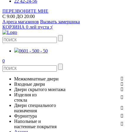
22 42-24-56
ПЕРЕЗВОНИТЕ МНЕ
С 9:00 ДО 20:00
Адреса магазинов
Вызвать замерщика
КОРЗИНА
0 лей
пуста :(
0601 - 500 - 50
0
Межкомнатные двери
Входные двери
ШПОНИРОВАНЫЕ
Двери скрытого монтажа
МЕТАЛЛИЧЕСКИЕ ДВЕРИ
Изделия из
СТЕКЛЯННЫЕ
стекла
ЭКОШПОН
Двери специального
В КВАРТИРУ
ДВЕРИ
назначения
ЗЕРКАЛЬНЫЕ
Фурнитура
ЭМАЛЬ
ПРОТИВОПОЖАРНЫЕ
Напольные и
ДЛЯ ДОМА
ДУШЕВЫЕ КАБИНЫ И ПЕРЕГОРОДКИ
ДВЕРНЫЕ РУЧКИ
настенные покрытия
КЕРАМОГРАНИТ
ИЗ МАССИВА СОСНЫ
Акции