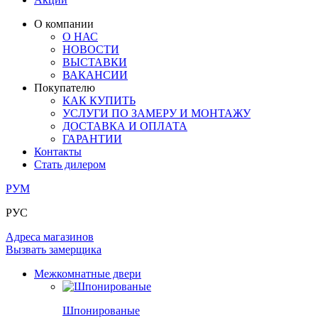
ЛАМИНАТ
ОГРАЖДЕНИЯ И СТУПЕНИ
ЗАМКИ
ПОД ОБОИ И ПОКРАСКУ
О компании
ИЗ МАССИВА ОЛЬХИ
О НАС
СТЕНОВЫЕ ПАНЕЛИ
РАЗДВИЖНЫЕ ПЕРЕГОРОДКИ
НОВОСТИ
КОМПЛЕКТУЮЩИЕ
РАСПРОДАЖА ОСТАТКОВ
ВЫСТАВКИ
ВАКАНСИИ
ОГРАНИЧИТЕЛИ
Покупателю
ВСЕ ДВЕРИ
КАК КУПИТЬ
УСЛУГИ ПО ЗАМЕРУ И МОНТАЖУ
ПЕТЛИ
ДОСТАВКА И ОПЛАТА
ГАРАНТИИ
Контакты
РАЗДВИЖНАЯ СИСТЕМА
Стать дилером
РУМ
РУС
Адреса магазинов
Вызвать замерщика
Межкомнатные двери
Шпонированые