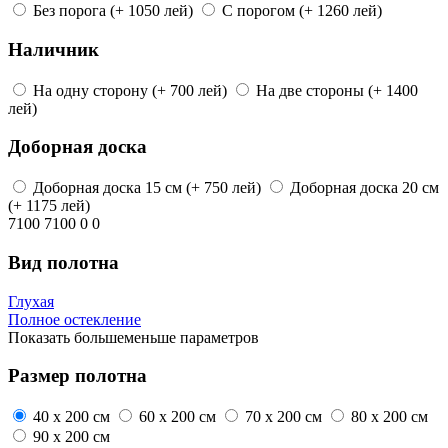
Без порога
(+ 1050 лей)
С порогом
(+ 1260 лей)
Наличник
На одну сторону
(+ 700 лей)
На две стороны
(+ 1400
лей)
Доборная доска
Доборная доска
15 см
(+ 750 лей)
Доборная доска
20 см
(+ 1175 лей)
7100
7100
0
0
Вид полотна
Глухая
Полное остекление
Показать
больше
меньше
параметров
Размер полотна
40 x 200 см
60 x 200 см
70 x 200 см
80 x 200 см
90 x 200 см