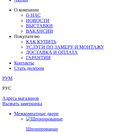
ЛАМИНАТ
ОГРАЖДЕНИЯ И СТУПЕНИ
ЗАМКИ
ПОД ОБОИ И ПОКРАСКУ
О компании
ИЗ МАССИВА ОЛЬХИ
О НАС
СТЕНОВЫЕ ПАНЕЛИ
РАЗДВИЖНЫЕ ПЕРЕГОРОДКИ
НОВОСТИ
КОМПЛЕКТУЮЩИЕ
РАСПРОДАЖА ОСТАТКОВ
ВЫСТАВКИ
ВАКАНСИИ
ОГРАНИЧИТЕЛИ
Покупателю
ВСЕ ДВЕРИ
КАК КУПИТЬ
УСЛУГИ ПО ЗАМЕРУ И МОНТАЖУ
ПЕТЛИ
ДОСТАВКА И ОПЛАТА
ГАРАНТИИ
Контакты
РАЗДВИЖНАЯ СИСТЕМА
Стать дилером
РУМ
РУС
Адреса магазинов
Вызвать замерщика
Межкомнатные двери
Шпонированые