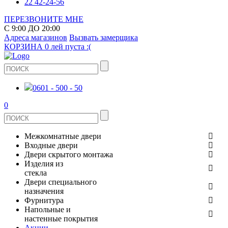
22 42-24-56
ПЕРЕЗВОНИТЕ МНЕ
С 9:00 ДО 20:00
Адреса магазинов
Вызвать замерщика
КОРЗИНА
0 лей
пуста :(
0601 - 500 - 50
0
Межкомнатные двери
Входные двери
ШПОНИРОВАНЫЕ
Двери скрытого монтажа
МЕТАЛЛИЧЕСКИЕ ДВЕРИ
Изделия из
СТЕКЛЯННЫЕ
стекла
ЭКОШПОН
Двери специального
В КВАРТИРУ
ДВЕРИ
назначения
ЗЕРКАЛЬНЫЕ
Фурнитура
ЭМАЛЬ
ПРОТИВОПОЖАРНЫЕ
Напольные и
ДЛЯ ДОМА
ДУШЕВЫЕ КАБИНЫ И ПЕРЕГОРОДКИ
ДВЕРНЫЕ РУЧКИ
настенные покрытия
КЕРАМОГРАНИТ
ИЗ МАССИВА СОСНЫ
Акции