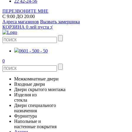
22 42-24-56
ПЕРЕЗВОНИТЕ МНЕ
С 9:00 ДО 20:00
Адреса магазинов
Вызвать замерщика
КОРЗИНА
0 лей
пуста :(
0601 - 500 - 50
0
Межкомнатные двери
Входные двери
ШПОНИРОВАНЫЕ
Двери скрытого монтажа
МЕТАЛЛИЧЕСКИЕ ДВЕРИ
Изделия из
СТЕКЛЯННЫЕ
стекла
ЭКОШПОН
Двери специального
В КВАРТИРУ
ДВЕРИ
назначения
ЗЕРКАЛЬНЫЕ
Фурнитура
ЭМАЛЬ
ПРОТИВОПОЖАРНЫЕ
Напольные и
ДЛЯ ДОМА
ДУШЕВЫЕ КАБИНЫ И ПЕРЕГОРОДКИ
ДВЕРНЫЕ РУЧКИ
настенные покрытия
КЕРАМОГРАНИТ
ИЗ МАССИВА СОСНЫ
Акции