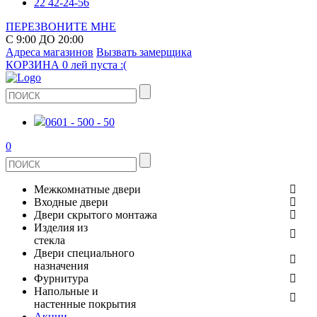
22 42-24-56
ПЕРЕЗВОНИТЕ МНЕ
С 9:00 ДО 20:00
Адреса магазинов
Вызвать замерщика
КОРЗИНА
0 лей
пуста :(
0601 - 500 - 50
0
Межкомнатные двери
Входные двери
ШПОНИРОВАНЫЕ
Двери скрытого монтажа
МЕТАЛЛИЧЕСКИЕ ДВЕРИ
Изделия из
СТЕКЛЯННЫЕ
стекла
ЭКОШПОН
Двери специального
В КВАРТИРУ
ДВЕРИ
назначения
ЗЕРКАЛЬНЫЕ
Фурнитура
ЭМАЛЬ
ПРОТИВОПОЖАРНЫЕ
Напольные и
ДЛЯ ДОМА
ДУШЕВЫЕ КАБИНЫ И ПЕРЕГОРОДКИ
ДВЕРНЫЕ РУЧКИ
настенные покрытия
КЕРАМОГРАНИТ
ИЗ МАССИВА СОСНЫ
Акции