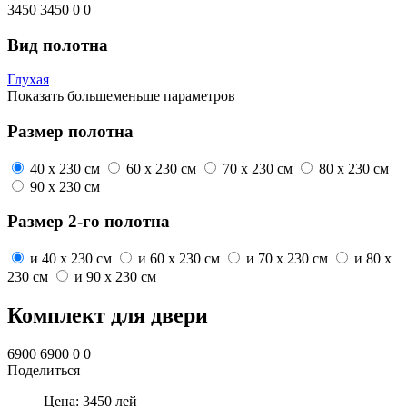
3450
3450
0
0
Вид полотна
Глухая
Показать
больше
меньше
параметров
Размер полотна
40 x 230 см
60 x 230 см
70 x 230 см
80 x 230 см
90 x 230 см
Размер 2-го полотна
и
40 x 230 см
и
60 x 230 см
и
70 x 230 см
и
80 x
230 см
и
90 x 230 см
Комплект для двери
6900
6900
0
0
Поделиться
Цена:
3450
лей