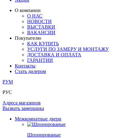
ЛАМИНАТ
ОГРАЖДЕНИЯ И СТУПЕНИ
ЗАМКИ
ПОД ОБОИ И ПОКРАСКУ
О компании
ИЗ МАССИВА ОЛЬХИ
О НАС
СТЕНОВЫЕ ПАНЕЛИ
РАЗДВИЖНЫЕ ПЕРЕГОРОДКИ
НОВОСТИ
КОМПЛЕКТУЮЩИЕ
РАСПРОДАЖА ОСТАТКОВ
ВЫСТАВКИ
ВАКАНСИИ
ОГРАНИЧИТЕЛИ
Покупателю
ВСЕ ДВЕРИ
КАК КУПИТЬ
УСЛУГИ ПО ЗАМЕРУ И МОНТАЖУ
ПЕТЛИ
ДОСТАВКА И ОПЛАТА
ГАРАНТИИ
Контакты
РАЗДВИЖНАЯ СИСТЕМА
Стать дилером
РУМ
РУС
Адреса магазинов
Вызвать замерщика
Межкомнатные двери
Шпонированые