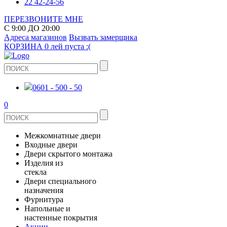
22 42-24-56
ПЕРЕЗВОНИТЕ МНЕ
С 9:00 ДО 20:00
Адреса магазинов
Вызвать замерщика
КОРЗИНА
0 лей
пуста :(
0601 - 500 - 50
0
Межкомнатные двери
Входные двери
ШПОНИРОВАНЫЕ
Двери скрытого монтажа
МЕТАЛЛИЧЕСКИЕ ДВЕРИ
Изделия из
СТЕКЛЯННЫЕ
стекла
ЭКОШПОН
Двери специального
В КВАРТИРУ
ДВЕРИ
назначения
ЗЕРКАЛЬНЫЕ
ЭМАЛЬ
Фурнитура
ДЛЯ ДОМА
ПРОТИВОПОЖАРНЫЕ
Напольные и
ДУШЕВЫЕ КАБИНЫ И ПЕРЕГОРОДКИ
КЕРАМОГРАНИТ
ДВЕРНЫЕ РУЧКИ
настенные покрытия
ИЗ МАССИВА СОСНЫ
Акции