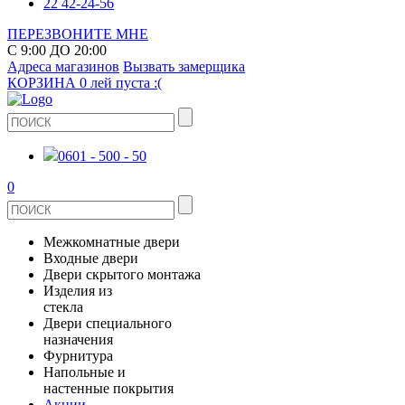
22 42-24-56
ПЕРЕЗВОНИТЕ МНЕ
С 9:00 ДО 20:00
Адреса магазинов
Вызвать замерщика
КОРЗИНА
0 лей
пуста :(
0601 - 500 - 50
0
Межкомнатные двери
Входные двери
ШПОНИРОВАНЫЕ
Двери скрытого монтажа
МЕТАЛЛИЧЕСКИЕ ДВЕРИ
Изделия из
СТЕКЛЯННЫЕ
стекла
ЭКОШПОН
Двери специального
В КВАРТИРУ
ДВЕРИ
назначения
ЗЕРКАЛЬНЫЕ
Фурнитура
ЭМАЛЬ
ПРОТИВОПОЖАРНЫЕ
Напольные и
ДЛЯ ДОМА
ДУШЕВЫЕ КАБИНЫ И ПЕРЕГОРОДКИ
ДВЕРНЫЕ РУЧКИ
настенные покрытия
КЕРАМОГРАНИТ
ИЗ МАССИВА СОСНЫ
Акции