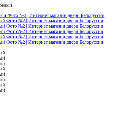
 белый
й