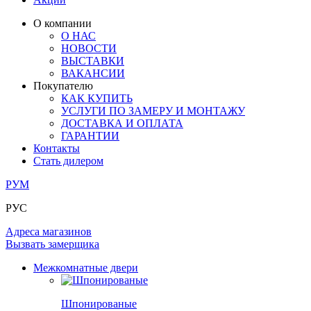
ЛАМИНАТ
ОГРАЖДЕНИЯ И СТУПЕНИ
ЗАМКИ
ПОД ОБОИ И ПОКРАСКУ
О компании
ИЗ МАССИВА ОЛЬХИ
О НАС
СТЕНОВЫЕ ПАНЕЛИ
РАЗДВИЖНЫЕ ПЕРЕГОРОДКИ
НОВОСТИ
КОМПЛЕКТУЮЩИЕ
РАСПРОДАЖА ОСТАТКОВ
ВЫСТАВКИ
ВАКАНСИИ
ОГРАНИЧИТЕЛИ
Покупателю
ВСЕ ДВЕРИ
КАК КУПИТЬ
УСЛУГИ ПО ЗАМЕРУ И МОНТАЖУ
ПЕТЛИ
ДОСТАВКА И ОПЛАТА
ГАРАНТИИ
Контакты
РАЗДВИЖНАЯ СИСТЕМА
Стать дилером
РУМ
РУС
Адреса магазинов
Вызвать замерщика
Межкомнатные двери
Шпонированые