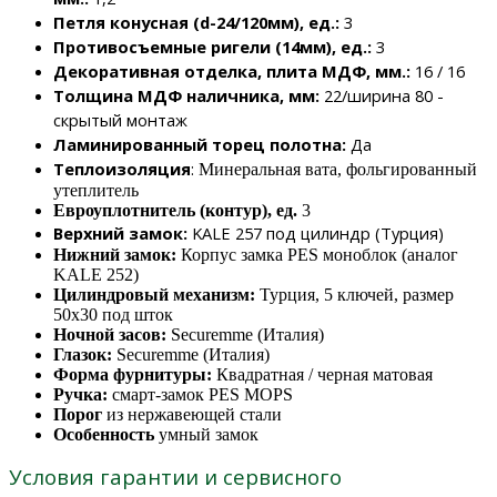
Петля конусная (d-24/120мм), ед.:
3
Противосъемные ригели (14мм), ед.:
3
Декоративная отделка, плита МДФ, мм.:
16 / 16
Толщина МДФ наличника, мм:
22/ширина 80 -
скрытый монтаж
Ламинированный торец полотна:
Да
Теплоизоляция
:
Минеральная вата, фольгированный
утеплитель
Евроуплотнитель (контур), ед.
3
Верхний замок:
KALE 257 под цилиндр (Турция)
Нижний замок:
Корпус замка PES моноблок (аналог
KALE 252)
Цилиндровый механизм:
Турция, 5 ключей, размер
50х30 под шток
Ночной засов:
Securemme (Италия)
Глазок:
Securemme (Италия)
Форма фурнитуры:
Квадратная / черная матовая
Ручка:
смарт-замок PES MOPS
Порог
из нержавеющей стали
Особенность
умный замок
Условия гарантии и сервисного