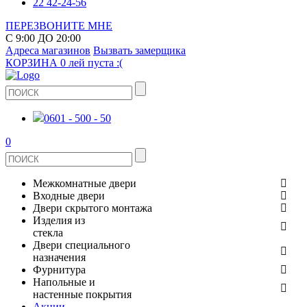
22 42-24-56
ПЕРЕЗВОНИТЕ МНЕ
С 9:00 ДО 20:00
Адреса магазинов
Вызвать замерщика
КОРЗИНА
0 лей
пуста :(
0601 - 500 - 50
0
Межкомнатные двери
Входные двери
ШПОНИРОВАНЫЕ
Двери скрытого монтажа
МЕТАЛЛИЧЕСКИЕ ДВЕРИ
Изделия из
СТЕКЛЯННЫЕ
стекла
ЭКОШПОН
Двери специального
В КВАРТИРУ
ДВЕРИ
назначения
ЗЕРКАЛЬНЫЕ
Фурнитура
ЭМАЛЬ
ПРОТИВОПОЖАРНЫЕ
Напольные и
ДЛЯ ДОМА
ДУШЕВЫЕ КАБИНЫ И ПЕРЕГОРОДКИ
ДВЕРНЫЕ РУЧКИ
настенные покрытия
КЕРАМОГРАНИТ
ИЗ МАССИВА СОСНЫ
Акции