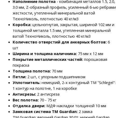
Наполнение полотна
- комбинация металлов 1.5, 2.0,
3.0 мм, Z-образный профиль, усиленный 6-ью ребрами
жесткости, утепленный минеральной ватой
ТехноНиколь, плотностью 40 кг/м3
Коробка:
цельногнутая, закрытая, шириной 102 мм и
толщиной металла 1.5 мм, утепленная минеральной
ватой
ТехноНиколь, плотностью
40 кг/м3
Количество отверстий для анкерных болтов:
6
шт
Ширина и толщина наличника:
75 мм х 12 мм
Покрытие металлических частей:
порошковая
покраска
Толщина полотна:
70 мм
Петли:
2 шт, с упорным подшипником
Уплотнитель:
немецкий, 2-х контурный ТМ "Schlegel":
1 контур на полотне, 1 на коробке
Антисрезы:
2 антисреза
Вес полотна:
70 - 75 кг
Отделка двери:
МДФ накладки толщиной 10 мм
Замковая система ТМ Guardian:
2 замка
ТМ Guardian: верхний Gardian 30.01; нижний Gardian