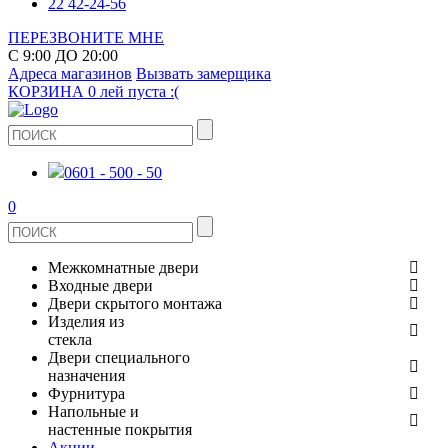
22 42-24-56
ПЕРЕЗВОНИТЕ МНЕ
С 9:00 ДО 20:00
Адреса магазинов
Вызвать замерщика
КОРЗИНА
0 лей
пуста :(
0601 - 500 - 50
0
Межкомнатные двери
Входные двери
ШПОНИРОВАНЫЕ
Двери скрытого монтажа
МЕТАЛЛИЧЕСКИЕ ДВЕРИ
Изделия из
СТЕКЛЯННЫЕ
стекла
ЭКОШПОН
Двери специального
В КВАРТИРУ
ДВЕРИ
назначения
ЗЕРКАЛЬНЫЕ
Фурнитура
ЭМАЛЬ
ПРОТИВОПОЖАРНЫЕ
Напольные и
ДЛЯ ДОМА
ДУШЕВЫЕ КАБИНЫ И ПЕРЕГОРОДКИ
ДВЕРНЫЕ РУЧКИ
настенные покрытия
КЕРАМОГРАНИТ
ИЗ МАССИВА СОСНЫ
Акции