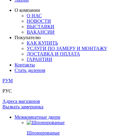
ЛАМИНАТ
ОГРАЖДЕНИЯ И СТУПЕНИ
ЗАМКИ
ПОД ОБОИ И ПОКРАСКУ
О компании
ИЗ МАССИВА ОЛЬХИ
О НАС
СТЕНОВЫЕ ПАНЕЛИ
РАЗДВИЖНЫЕ ПЕРЕГОРОДКИ
НОВОСТИ
КОМПЛЕКТУЮЩИЕ
РАСПРОДАЖА ОСТАТКОВ
ВЫСТАВКИ
ВАКАНСИИ
ОГРАНИЧИТЕЛИ
Покупателю
ВСЕ ДВЕРИ
КАК КУПИТЬ
УСЛУГИ ПО ЗАМЕРУ И МОНТАЖУ
ПЕТЛИ
ДОСТАВКА И ОПЛАТА
ГАРАНТИИ
Контакты
РАЗДВИЖНАЯ СИСТЕМА
Стать дилером
РУМ
РУС
Адреса магазинов
Вызвать замерщика
Межкомнатные двери
Шпонированые