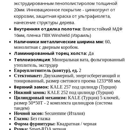
экструдированным пенополистиролом толщиной
20мм. Инновационное покрытие - цинкогрунт от
коррозии, защитная краска от ультрафиолета,
нанесение структуры дерева.
Внутренняя отделка полотна:
Влагостойкий МДФ
16мм, пленка ПВХ Winshield (Израиль)
Наличники металлические ширина мм:
60,
монолитная с дверным коробом.
Ламинированный торец холста:
Да
Теплоизоляция
:
Минеральная вата, фольгированный
утеплитель, экструдер
Евроуплотнитель (контур), ед.
2
Cтектопакет:
Двухкамерный, энергосберегающий и
тонированный, размер светового проема 1233*88 мм.
Верхний замок:
КАLЕ 257 под цилиндр (Турция)
Нижний замок:
КАLЕ 252 под цилиндр (Турция)
Цилиндровый механизм:
КАLЕ (Турция) 5 ключей,
размер 50*50Т - 2 комплекта цилиндров (система
тандем)
Ночной засов:
Securemme (Италия)
Глазок:
Без глазка
Форма фурнитуры:
Квадратная / черная
Ручка:
Smart-RDA черная