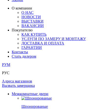
ЛАМИНАТ
ОГРАЖДЕНИЯ И СТУПЕНИ
ЗАМКИ
ПОД ОБОИ И ПОКРАСКУ
О компании
ИЗ МАССИВА ОЛЬХИ
О НАС
СТЕНОВЫЕ ПАНЕЛИ
РАЗДВИЖНЫЕ ПЕРЕГОРОДКИ
НОВОСТИ
КОМПЛЕКТУЮЩИЕ
РАСПРОДАЖА ОСТАТКОВ
ВЫСТАВКИ
ВАКАНСИИ
ОГРАНИЧИТЕЛИ
Покупателю
ВСЕ ДВЕРИ
КАК КУПИТЬ
УСЛУГИ ПО ЗАМЕРУ И МОНТАЖУ
ПЕТЛИ
ДОСТАВКА И ОПЛАТА
ГАРАНТИИ
Контакты
РАЗДВИЖНАЯ СИСТЕМА
Стать дилером
РУМ
РУС
Адреса магазинов
Вызвать замерщика
Межкомнатные двери
Шпонированые