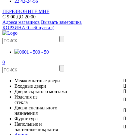
22 42-24-56
ПЕРЕЗВОНИТЕ МНЕ
С 9:00 ДО 20:00
Адреса магазинов
Вызвать замерщика
КОРЗИНА
0 лей
пуста :(
0601 - 500 - 50
0
Межкомнатные двери
Входные двери
ШПОНИРОВАНЫЕ
Двери скрытого монтажа
МЕТАЛЛИЧЕСКИЕ ДВЕРИ
Изделия из
СТЕКЛЯННЫЕ
стекла
ЭКОШПОН
Двери специального
В КВАРТИРУ
ДВЕРИ
назначения
ЗЕРКАЛЬНЫЕ
Фурнитура
ЭМАЛЬ
ПРОТИВОПОЖАРНЫЕ
Напольные и
ДЛЯ ДОМА
ДУШЕВЫЕ КАБИНЫ И ПЕРЕГОРОДКИ
ДВЕРНЫЕ РУЧКИ
настенные покрытия
КЕРАМОГРАНИТ
ИЗ МАССИВА СОСНЫ
Акции