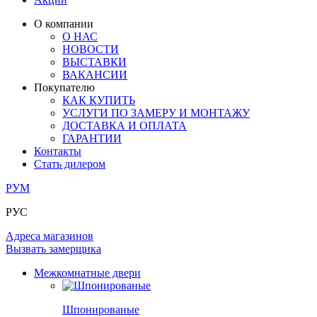
ОГРАЖДЕНИЯ И СТУПЕНИ
ЛАМИНАТ
ПОД ОБОИ И ПОКРАСКУ
ЗАМКИ
ИЗ МАССИВА ОЛЬХИ
О компании
О НАС
РАЗДВИЖНЫЕ ПЕРЕГОРОДКИ
СТЕНОВЫЕ ПАНЕЛИ
КОМПЛЕКТУЮЩИЕ
НОВОСТИ
РАСПРОДАЖА ОСТАТКОВ
ВЫСТАВКИ
ВАКАНСИИ
ОГРАНИЧИТЕЛИ
ВСЕ ДВЕРИ
Покупателю
КАК КУПИТЬ
ПЕТЛИ
УСЛУГИ ПО ЗАМЕРУ И МОНТАЖУ
ДОСТАВКА И ОПЛАТА
ГАРАНТИИ
РАЗДВИЖНАЯ СИСТЕМА
Контакты
Стать дилером
РУМ
РУС
Адреса магазинов
Вызвать замерщика
Межкомнатные двери
Шпонированые