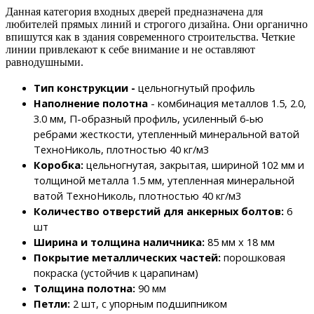
Данная категория входных дверей предназначена для
любителей прямых линий и строгого дизайна. Они органично
впишутся как в здания современного строительства. Четкие
линии привлекают к себе внимание и не оставляют
равнодушными.
Тип конструкции -
цельногнутый профиль
Наполнение полотна
- комбинация металлов 1.5, 2.0,
3.0 мм, П-образный профиль, усиленный 6-ью
ребрами жесткости, утепленный минеральной ватой
ТехноНиколь, плотностью 40 кг/м3
Коробка:
цельногнутая, закрытая, шириной 102 мм и
толщиной металла 1.5 мм, утепленная минеральной
ватой
ТехноНиколь, плотностью
40 кг/м3
Количество отверстий для анкерных болтов:
6
шт
Ширина и толщина наличника:
85 мм х 18 мм
Покрытие металлических частей:
порошковая
покраска (устойчив к царапинам)
Толщина полотна:
90 мм
Петли:
2 шт, с упорным подшипником