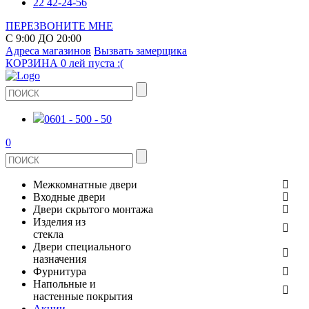
22 42-24-56
ПЕРЕЗВОНИТЕ МНЕ
С 9:00 ДО 20:00
Адреса магазинов
Вызвать замерщика
КОРЗИНА
0 лей
пуста :(
0601 - 500 - 50
0
Межкомнатные двери
Входные двери
ШПОНИРОВАНЫЕ
Двери скрытого монтажа
МЕТАЛЛИЧЕСКИЕ ДВЕРИ
Изделия из
СТЕКЛЯННЫЕ
стекла
ЭКОШПОН
Двери специального
В КВАРТИРУ
ДВЕРИ
назначения
ЗЕРКАЛЬНЫЕ
ЭМАЛЬ
Фурнитура
ДЛЯ ДОМА
ПРОТИВОПОЖАРНЫЕ
Напольные и
ДУШЕВЫЕ КАБИНЫ И ПЕРЕГОРОДКИ
КЕРАМОГРАНИТ
ДВЕРНЫЕ РУЧКИ
настенные покрытия
ИЗ МАССИВА СОСНЫ
Акции