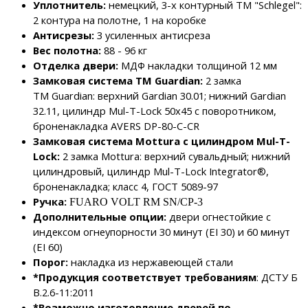
Уплотнитель:
немецкий, 3-х контурный ТМ "Schlegel":
2 контура на полотне, 1 на коробке
Антисрезы:
3 усиленных антисреза
Вес полотна:
88 - 96 кг
Отделка двери:
МДФ накладки толщиной 12 мм
Замковая система ТМ Guardian:
2 замка
ТМ Guardian: верхний Gardian 30.01; нижний Gardian
32.11, цилиндр Мul-T-Lock 50х45 с поворотником,
броненакладка AVERS DP-80-C-CR
Замковая система Mottura с цилиндром Mul-T-
Lock:
2 замка Mottura: верхний сувальдный; нижний
цилиндровый, цилиндр Mul-T-Lock Integrator®,
броненакладка; класс 4, ГОСТ 5089-97
Ручка:
FUARO VOLT RM SN/CP-3
Дополнительные опции:
двери огнестойкие с
индексом огнеупорности 30 минут (ЕІ 30) и 60 минут
(EI 60)
Порог:
накладка из нержавеющей стали
*Продукция соответствует требованиям
: ДCTУ Б
В.2.6-11:2011
*Возможно изготовление дверей по