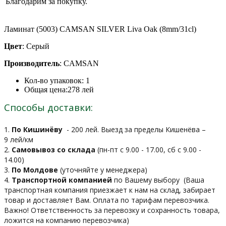
Благодарим за покупку.
Ламинат (5003) СAMSAN SILVER Liva Oak (8mm/31cl)
Цвет
: Серый
Производитель
: CAMSAN
Кол-во упаковок:
1
Общая цена:
278
лей
Способы доставки:
1.
По Кишинёву
- 200 лей. Выезд за пределы Кишенёва –
9 лей/км
2.
Самовывоз со склада
(пн-пт с 9.00 - 17.00, сб с 9.00 -
14.00)
3.
По Молдове
(уточняйте у менеджера)
4.
Транспортной компанией
по Вашему выбору
(Ваша
транспортная компания приезжает к нам на склад, забирает
товар и доставляет Вам. Оплата по тарифам перевозчика.
Важно! Ответственность за перевозку и сохранность товара,
ложится на компанию перевозчика)