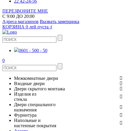
22 42-24-56
ПЕРЕЗВОНИТЕ МНЕ
С 9:00 ДО 20:00
Адреса магазинов
Вызвать замерщика
КОРЗИНА
0 лей
пуста :(
0601 - 500 - 50
0
Межкомнатные двери
Входные двери
ШПОНИРОВАНЫЕ
Двери скрытого монтажа
МЕТАЛЛИЧЕСКИЕ ДВЕРИ
Изделия из
СТЕКЛЯННЫЕ
стекла
ЭКОШПОН
Двери специального
В КВАРТИРУ
ДВЕРИ
назначения
ЗЕРКАЛЬНЫЕ
Фурнитура
ЭМАЛЬ
ПРОТИВОПОЖАРНЫЕ
Напольные и
ДЛЯ ДОМА
ДУШЕВЫЕ КАБИНЫ И ПЕРЕГОРОДКИ
ДВЕРНЫЕ РУЧКИ
настенные покрытия
КЕРАМОГРАНИТ
ИЗ МАССИВА СОСНЫ
Акции