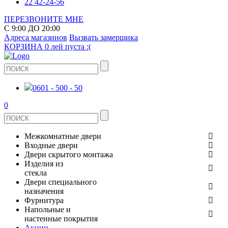
22 42-24-56
ПЕРЕЗВОНИТЕ МНЕ
С 9:00 ДО 20:00
Адреса магазинов
Вызвать замерщика
КОРЗИНА
0 лей
пуста :(
0601 - 500 - 50
0
Межкомнатные двери
Входные двери
ШПОНИРОВАНЫЕ
Двери скрытого монтажа
МЕТАЛЛИЧЕСКИЕ ДВЕРИ
Изделия из
СТЕКЛЯННЫЕ
стекла
ЭКОШПОН
Двери специального
В КВАРТИРУ
ДВЕРИ
назначения
ЗЕРКАЛЬНЫЕ
ЭМАЛЬ
Фурнитура
ДЛЯ ДОМА
ПРОТИВОПОЖАРНЫЕ
Напольные и
ДУШЕВЫЕ КАБИНЫ И ПЕРЕГОРОДКИ
КЕРАМОГРАНИТ
ДВЕРНЫЕ РУЧКИ
настенные покрытия
ИЗ МАССИВА СОСНЫ
Акции