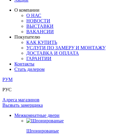
ОГРАЖДЕНИЯ И СТУПЕНИ
ЛАМИНАТ
ПОД ОБОИ И ПОКРАСКУ
ЗАМКИ
ИЗ МАССИВА ОЛЬХИ
О компании
О НАС
РАЗДВИЖНЫЕ ПЕРЕГОРОДКИ
СТЕНОВЫЕ ПАНЕЛИ
КОМПЛЕКТУЮЩИЕ
НОВОСТИ
РАСПРОДАЖА ОСТАТКОВ
ВЫСТАВКИ
ВАКАНСИИ
ОГРАНИЧИТЕЛИ
ВСЕ ДВЕРИ
Покупателю
КАК КУПИТЬ
ПЕТЛИ
УСЛУГИ ПО ЗАМЕРУ И МОНТАЖУ
ДОСТАВКА И ОПЛАТА
ГАРАНТИИ
РАЗДВИЖНАЯ СИСТЕМА
Контакты
Стать дилером
РУМ
РУС
Адреса магазинов
Вызвать замерщика
Межкомнатные двери
Шпонированые