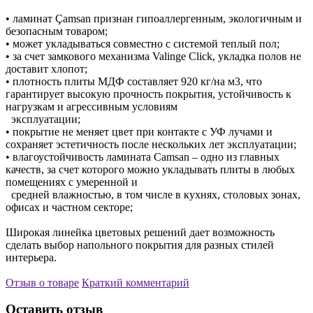
• ламинат Çamsan признан гипоаллергенным, экологичным и
безопасным товаром;
• может укладываться совместно с системой теплый пол;
• за счет замкового механизма Valinge Click, укладка полов не
доставит хлопот;
• плотность плиты МДФ составляет 920 кг/на м3, что
гарантирует высокую прочность покрытия, устойчивость к
нагрузкам и агрессивным условиям
эксплуатации;
• покрытие не меняет цвет при контакте с УФ лучами и
сохраняет эстетичность после нескольких лет эксплуатации;
• влагоустойчивость ламината Camsan – одно из главных
качеств, за счет которого можно укладывать плиты в любых
помещениях с умеренной и
средней влажностью, в том числе в кухнях, столовых зонах,
офисах и частном секторе;
Широкая линейка цветовых решений дает возможность
сделать выбор напольного покрытия для разных стилей
интерьера.
Отзыв о товаре
Краткий комментарий
Оставить отзыв