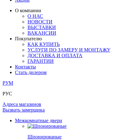
ЛАМИНАТ
ОГРАЖДЕНИЯ И СТУПЕНИ
ЗАМКИ
ПОД ОБОИ И ПОКРАСКУ
О компании
ИЗ МАССИВА ОЛЬХИ
О НАС
СТЕНОВЫЕ ПАНЕЛИ
РАЗДВИЖНЫЕ ПЕРЕГОРОДКИ
НОВОСТИ
КОМПЛЕКТУЮЩИЕ
РАСПРОДАЖА ОСТАТКОВ
ВЫСТАВКИ
ВАКАНСИИ
ОГРАНИЧИТЕЛИ
Покупателю
ВСЕ ДВЕРИ
КАК КУПИТЬ
УСЛУГИ ПО ЗАМЕРУ И МОНТАЖУ
ПЕТЛИ
ДОСТАВКА И ОПЛАТА
ГАРАНТИИ
Контакты
РАЗДВИЖНАЯ СИСТЕМА
Стать дилером
РУМ
РУС
Адреса магазинов
Вызвать замерщика
Межкомнатные двери
Шпонированые