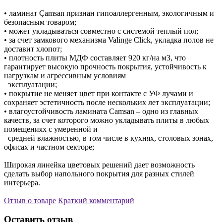
• ламинат Çamsan признан гипоаллергенным, экологичным и
безопасным товаром;
• может укладываться совместно с системой теплый пол;
• за счет замкового механизма Valinge Click, укладка полов не
доставит хлопот;
• плотность плиты МДФ составляет 920 кг/на м3, что
гарантирует высокую прочность покрытия, устойчивость к
нагрузкам и агрессивным условиям
эксплуатации;
• покрытие не меняет цвет при контакте с УФ лучами и
сохраняет эстетичность после нескольких лет эксплуатации;
• влагоустойчивость ламината Camsan – одно из главных
качеств, за счет которого можно укладывать плиты в любых
помещениях с умеренной и
средней влажностью, в том числе в кухнях, столовых зонах,
офисах и частном секторе;
Широкая линейка цветовых решений дает возможность
сделать выбор напольного покрытия для разных стилей
интерьера.
Отзыв о товаре
Краткий комментарий
Оставить отзыв