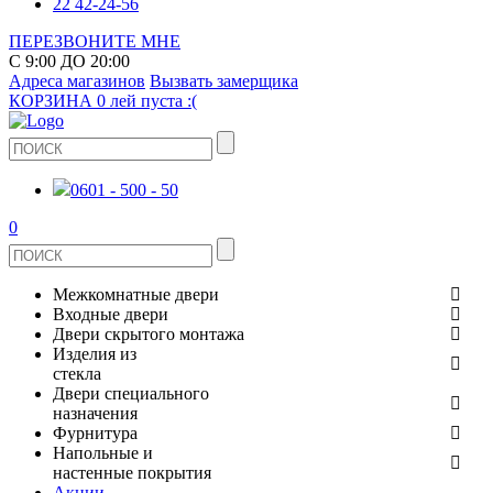
22 42-24-56
ПЕРЕЗВОНИТЕ МНЕ
С 9:00 ДО 20:00
Адреса магазинов
Вызвать замерщика
КОРЗИНА
0 лей
пуста :(
0601 - 500 - 50
0
Межкомнатные двери
Входные двери
ШПОНИРОВАНЫЕ
Двери скрытого монтажа
МЕТАЛЛИЧЕСКИЕ ДВЕРИ
Изделия из
СТЕКЛЯННЫЕ
стекла
ЭКОШПОН
Двери специального
В КВАРТИРУ
ДВЕРИ
назначения
ЗЕРКАЛЬНЫЕ
Фурнитура
ЭМАЛЬ
ПРОТИВОПОЖАРНЫЕ
Напольные и
ДЛЯ ДОМА
ДУШЕВЫЕ КАБИНЫ И ПЕРЕГОРОДКИ
ДВЕРНЫЕ РУЧКИ
настенные покрытия
КЕРАМОГРАНИТ
ИЗ МАССИВА СОСНЫ
Акции