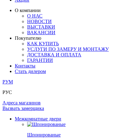
ЛАМИНАТ
ОГРАЖДЕНИЯ И СТУПЕНИ
ЗАМКИ
ПОД ОБОИ И ПОКРАСКУ
О компании
ИЗ МАССИВА ОЛЬХИ
О НАС
СТЕНОВЫЕ ПАНЕЛИ
РАЗДВИЖНЫЕ ПЕРЕГОРОДКИ
НОВОСТИ
КОМПЛЕКТУЮЩИЕ
РАСПРОДАЖА ОСТАТКОВ
ВЫСТАВКИ
ВАКАНСИИ
ОГРАНИЧИТЕЛИ
Покупателю
ВСЕ ДВЕРИ
КАК КУПИТЬ
УСЛУГИ ПО ЗАМЕРУ И МОНТАЖУ
ПЕТЛИ
ДОСТАВКА И ОПЛАТА
ГАРАНТИИ
Контакты
РАЗДВИЖНАЯ СИСТЕМА
Стать дилером
РУМ
РУС
Адреса магазинов
Вызвать замерщика
Межкомнатные двери
Шпонированые