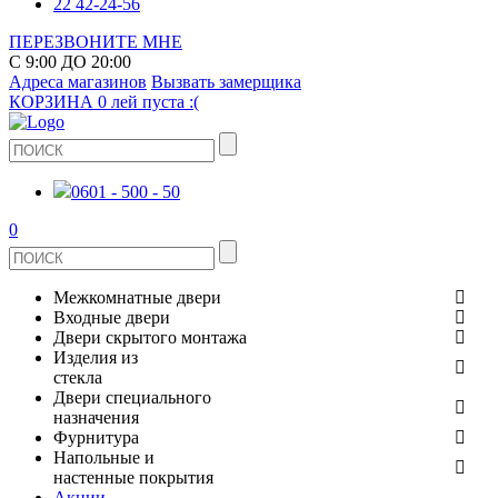
22 42-24-56
ПЕРЕЗВОНИТЕ МНЕ
С 9:00 ДО 20:00
Адреса магазинов
Вызвать замерщика
КОРЗИНА
0 лей
пуста :(
0601 - 500 - 50
0
Межкомнатные двери
Входные двери
ШПОНИРОВАНЫЕ
Двери скрытого монтажа
МЕТАЛЛИЧЕСКИЕ ДВЕРИ
Изделия из
СТЕКЛЯННЫЕ
стекла
ЭКОШПОН
Двери специального
В КВАРТИРУ
ДВЕРИ
назначения
ЗЕРКАЛЬНЫЕ
Фурнитура
ЭМАЛЬ
ПРОТИВОПОЖАРНЫЕ
Напольные и
ДЛЯ ДОМА
ДУШЕВЫЕ КАБИНЫ И ПЕРЕГОРОДКИ
ДВЕРНЫЕ РУЧКИ
настенные покрытия
КЕРАМОГРАНИТ
ИЗ МАССИВА СОСНЫ
Акции