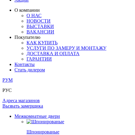
ОГРАЖДЕНИЯ И СТУПЕНИ
ЛАМИНАТ
ПОД ОБОИ И ПОКРАСКУ
ЗАМКИ
ИЗ МАССИВА ОЛЬХИ
О компании
О НАС
РАЗДВИЖНЫЕ ПЕРЕГОРОДКИ
СТЕНОВЫЕ ПАНЕЛИ
КОМПЛЕКТУЮЩИЕ
НОВОСТИ
РАСПРОДАЖА ОСТАТКОВ
ВЫСТАВКИ
ВАКАНСИИ
ОГРАНИЧИТЕЛИ
ВСЕ ДВЕРИ
Покупателю
КАК КУПИТЬ
ПЕТЛИ
УСЛУГИ ПО ЗАМЕРУ И МОНТАЖУ
ДОСТАВКА И ОПЛАТА
ГАРАНТИИ
РАЗДВИЖНАЯ СИСТЕМА
Контакты
Стать дилером
РУМ
РУС
Адреса магазинов
Вызвать замерщика
Межкомнатные двери
Шпонированые