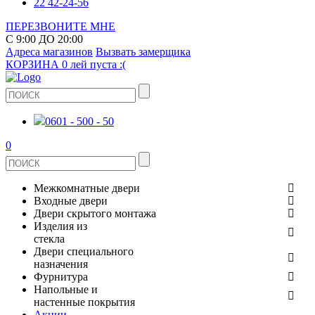
22 42-24-56
ПЕРЕЗВОНИТЕ МНЕ
С 9:00 ДО 20:00
Адреса магазинов
Вызвать замерщика
КОРЗИНА
0 лей
пуста :(
0601 - 500 - 50
0
Межкомнатные двери
Входные двери
ШПОНИРОВАНЫЕ
Двери скрытого монтажа
МЕТАЛЛИЧЕСКИЕ ДВЕРИ
Изделия из
СТЕКЛЯННЫЕ
стекла
ЭКОШПОН
Двери специального
В КВАРТИРУ
ДВЕРИ
назначения
ЗЕРКАЛЬНЫЕ
ЭМАЛЬ
Фурнитура
ДЛЯ ДОМА
ПРОТИВОПОЖАРНЫЕ
Напольные и
ДУШЕВЫЕ КАБИНЫ И ПЕРЕГОРОДКИ
КЕРАМОГРАНИТ
ДВЕРНЫЕ РУЧКИ
настенные покрытия
ИЗ МАССИВА СОСНЫ
Акции