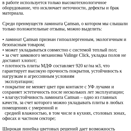
в работе используется только высокотехнологичное
оборудование, что исключает неточности, дефекты и брак
материала.
Среди преимуществ ламината Çamsan, о котором мы слышали
только положительные отзывы, можно выделить:
• ламинат Çamsan признан гипоаллергенным, экологичным и
безопасным товаром;
• может укладываться совместно с системой теплый пол;
• за счет замкового механизма Valinge Click, укладка полов не
доставит хлопот;
• плотность плиты МДФ составляет 920 кг/на м3, что
гарантирует высокую прочность покрытия, устойчивость к
нагрузкам и агрессивным условиям
эксплуатации;
• покрытие не меняет цвет при контакте с УФ лучами и
сохраняет эстетичность после нескольких лет эксплуатации;
• влагоустойчивость ламината Camsan – одно из главных
качеств, за счет которого можно укладывать плиты в любых
помещениях с умеренной и
средней влажностью, в том числе в кухнях, столовых зонах,
офисах и частном секторе;
Широкая линейка цветовых решений дает возможность