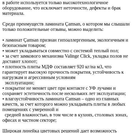
в работе используется только высокотехнологичное
оборудование, что исключает неточности, дефекты и брак
материала.
Среди преимуществ ламината Çamsan, о котором мы слышали
только положительные отзывы, можно выделить:
• ламинат Çamsan признан гипоаллергенным, экологичным и
безопасным товаром;
• может укладываться совместно с системой теплый пол;
• за счет замкового механизма Valinge Click, укладка полов не
доставит хлопот;
• плотность плиты МДФ составляет 920 кг/на м3, что
гарантирует высокую прочность покрытия, устойчивость к
нагрузкам и агрессивным условиям
эксплуатации;
• покрытие не меняет цвет при контакте с УФ лучами и
сохраняет эстетичность после нескольких лет эксплуатации;
• влагоустойчивость ламината Camsan – одно из главных
качеств, за счет которого можно укладывать плиты в любых
помещениях с умеренной и
средней влажностью, в том числе в кухнях, столовых зонах,
офисах и частном секторе;
Широкая линейка цветовых решений дает возможность