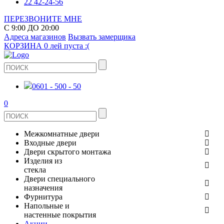
22 42-24-56
ПЕРЕЗВОНИТЕ МНЕ
С 9:00 ДО 20:00
Адреса магазинов
Вызвать замерщика
КОРЗИНА
0 лей
пуста :(
0601 - 500 - 50
0
Межкомнатные двери
Входные двери
ШПОНИРОВАНЫЕ
Двери скрытого монтажа
МЕТАЛЛИЧЕСКИЕ ДВЕРИ
Изделия из
СТЕКЛЯННЫЕ
стекла
ЭКОШПОН
Двери специального
В КВАРТИРУ
ДВЕРИ
назначения
ЗЕРКАЛЬНЫЕ
Фурнитура
ЭМАЛЬ
ПРОТИВОПОЖАРНЫЕ
Напольные и
ДЛЯ ДОМА
ДУШЕВЫЕ КАБИНЫ И ПЕРЕГОРОДКИ
ДВЕРНЫЕ РУЧКИ
настенные покрытия
КЕРАМОГРАНИТ
ИЗ МАССИВА СОСНЫ
Акции