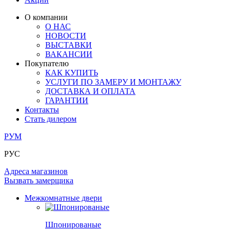
ЛАМИНАТ
ОГРАЖДЕНИЯ И СТУПЕНИ
ЗАМКИ
ПОД ОБОИ И ПОКРАСКУ
О компании
ИЗ МАССИВА ОЛЬХИ
О НАС
СТЕНОВЫЕ ПАНЕЛИ
РАЗДВИЖНЫЕ ПЕРЕГОРОДКИ
НОВОСТИ
КОМПЛЕКТУЮЩИЕ
РАСПРОДАЖА ОСТАТКОВ
ВЫСТАВКИ
ВАКАНСИИ
ОГРАНИЧИТЕЛИ
Покупателю
ВСЕ ДВЕРИ
КАК КУПИТЬ
УСЛУГИ ПО ЗАМЕРУ И МОНТАЖУ
ПЕТЛИ
ДОСТАВКА И ОПЛАТА
ГАРАНТИИ
Контакты
РАЗДВИЖНАЯ СИСТЕМА
Стать дилером
РУМ
РУС
Адреса магазинов
Вызвать замерщика
Межкомнатные двери
Шпонированые